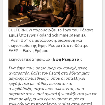
CULTERNOW παρουσιάζει το έργο του Ρόλαντ
Σιμμέλπφενιγκ (Roland Schimmelpfennig),
“Push Up”, σε μετάφραση, διασκευή και
σκηνοθεσία της Έφης Ρευματά, στο Θέατρο
ΕΛΕΡ – Ελένη Ερήμου.
Σκηνοθετικό Σημείωμα (
Έφη Ρευματά
):
Ένα έργο που, με χιούμορ και συνεχόμενες
ανατροπές, βάζει τον θεατή στα άδυτα μιας
μεγάλης πολυεθνικής, όπου οι υπάλληλοι
εργάζονται με πάθος, ευέλικτα και
ανορθόδοξα, παχαίνουν τρώγοντας τσιπς
μπροστά στον υπολογιστή ή γυμνάζονται για να
είναι σε φόρμα και ερωτεύονται χωρίς να
τολμούν να το παραδεχτούν ούτε στον εαυτό