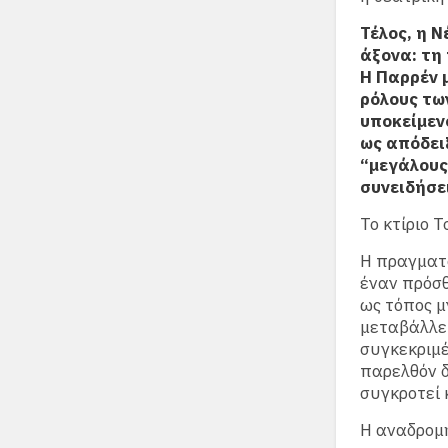
Τέλος, η 
άξονα: τη
Η Παρρέν 
ρόλους τω
υποκείμεν
ως απόδει
“μεγάλους
συνειδήσε
Το κτίριο 
Η πραγματο
έναν πρόσθ
ως τόπος μ
μεταβάλλει
συγκεκριμέ
παρελθόν δ
συγκροτεί 
Η αναδρομή