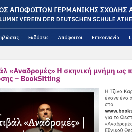
ΟΣ ΑΠΟΦΟΙΤΩΝ ΓΕΡΜΑΝΙΚΗΣ ΣΧΟΛΗΣ
LUMNI VEREIN DER DEUTSCHEN SCHULE ATH
ηλώσεις
Εκδόσεις
Απόφοιτοι
Επικοινωνία
L
άλ «Aναδρομές» Η σκηνική μνήμη ως 
σης – BookSitting
Η Τζίνα Κα
έκανε ένα 
στο
www.booksi
για το Φεσ
«Αναδρομές
Εθνικού Θε