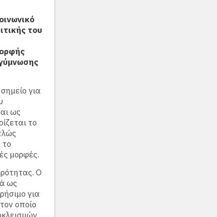
οινωνικό
ιτικής του
μορφής
ογύμνωσης
 σημείο για
υ
ται ως
ρίζεται το
πλώς
 το
ές μορφές.
ρότητας. Ο
λά ως
χρήσιμο για
τον οποίο
οκλεισμών.