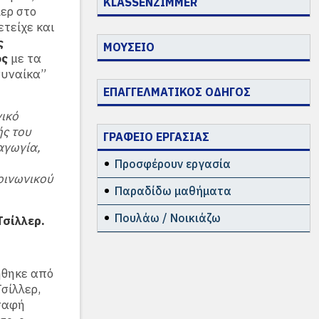
KLASSENZIMMER
λερ στο
ετείχε και
ς
ΜΟΥΣΕΙΟ
ος
με τα
γυναίκα”
ΕΠΑΓΓΕΛΜΑΤΙΚΟΣ ΟΔΗΓΟΣ
νικό
ής του
ΓΡΑΦΕΙΟ ΕΡΓΑΣΙΑΣ
αγωγία,
Προσφέρουν εργασία
οινωνικού
Παραδίδω μαθήματα
Πουλάω / Νοικιάζω
Τσίλλερ.
ήθηκε από
Τσίλλερ,
 σαφή