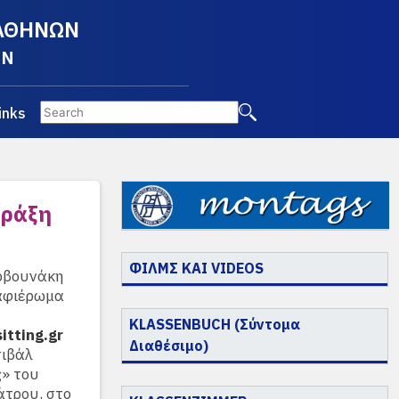
 ΑΘΗΝΩΝ
EN
inks
πράξη
ΦΙΛΜΣ ΚΑΙ VIDEOS
ρβουνάκη
αφιέρωμα
KLASSENBUCH (Σύντομα
tting.gr
Διαθέσιμο)
τιβάλ
» του
άτρου, στο