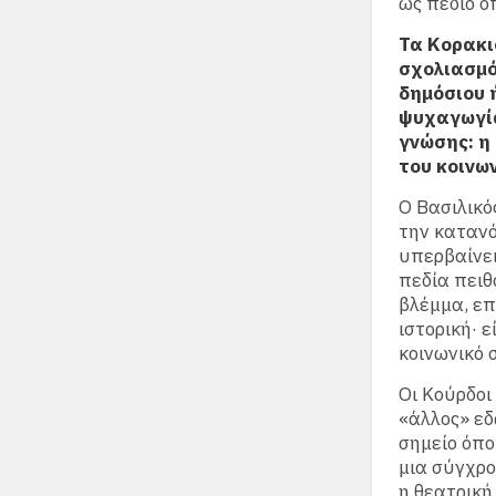
ως πεδίο ό
Τα Κορακι
σχολιασμό
δημόσιου 
ψυχαγωγία
γνώσης: η
του κοινω
Ο Βασιλικό
την κατανό
υπερβαίνει
πεδία πειθ
βλέμμα, επ
ιστορική· 
κοινωνικό 
Οι Κούρδοι
«άλλος» εδ
σημείο όπου
μια σύγχρο
η θεατρικ