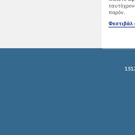
ταυτόχρον
παρόν.
Φεστιβάλ 
1512