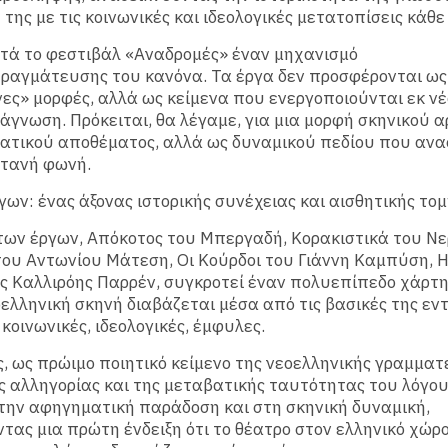
της με τις κοινωνικές και ιδεολογικές μετατοπίσεις κάθε
τά το φεστιβάλ «Αναδρομές» έναν μηχανισμό
αγμάτευσης του κανόνα. Τα έργα δεν προσφέρονται ως 
ες» μορφές, αλλά ως κείμενα που ενεργοποιούνται εκ ν
άγνωση. Πρόκειται, θα λέγαμε, για μια μορφή σκηνικού αρ
ατικού αποθέματος, αλλά ως δυναμικού πεδίου που ανα
ντανή φωνή.
γων: ένας άξονας ιστορικής συνέχειας και αισθητικής το
των έργων, Απόκοτος του Μπεργαδή, Κορακιστικά του Νε
του Αντωνίου Μάτεση, Οι Κούρδοι του Γιάννη Καμπύση, Η
ς Καλλιρόης Παρρέν, συγκροτεί έναν πολυεπίπεδο χάρτη
οελληνική σκηνή διαβάζεται μέσα από τις βασικές της εντ
 κοινωνικές, ιδεολογικές, έμφυλες.
, ως πρώιμο ποιητικό κείμενο της νεοελληνικής γραμματε
ης αλληγορίας και της μεταβατικής ταυτότητας του λόγου
ην αφηγηματική παράδοση και στη σκηνική δυναμική,
τας μια πρώτη ένδειξη ότι το θέατρο στον ελληνικό χώρο