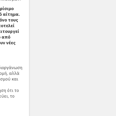
ρίσιμο
ό αίτημα.
όνο τους
ποτελεί
ειτουργεί
ο από
υν νέες
 διοργάνωση
ομή, αλλά
εσμού και
ση ότι το
ύει, το