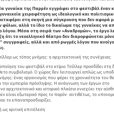
Νέα γυναίκα της Παρρέν εγγράφει στο φεστιβάλ έναν κ
 γυναικεία χειραφέτηση ως ιδεολογικό και πολιτισμικ
μεταφέρει στη σκηνή μια σύγκρουση που δεν αφορά μ
ν φύλων, αλλά το ίδιο το δικαίωμα της γυναίκας να α
ο λόγου. Μέσα στη σειρά των «Αναδρομών», το έργο λ
ξη ότι το νεοελληνικό θέατρο δεν διαμορφώνεται μόν
” συγγραφείς, αλλά και από ρωγμές λόγου που ανοίγο
ις.
Τσίλλερ ως τόπος μνήμης: η αρχιτεκτονική της συνέχειας
ποίηση του φεστιβάλ στο κτίριο Τσίλλερ προσδίδει στη
ετο συμβολισμό. Ο χώρος δεν λειτουργεί απλώς ως υποδ
νήμης: ένας οργανισμός που φέρει τη χρονικότητα του θ
 την εμπειρία πρόσληψης. Η ανάγνωση των έργων στο
νο αρχιτεκτονικό και ιστορικό πλαίσιο ενισχύει την αίσθη
εν είναι εξωτερικό προς το παρόν· αντιθέτως, το υπονομε
και το επαναπροσδιορίζει.
 ως κριτική επιτέλεση