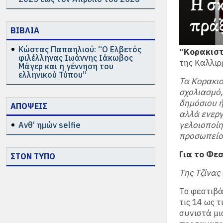
ΒΙΒΛΙΑ
Κώστας Παπαηλιού: “Ο Ελβετός
“Κορακιστ
φιλέλληνας Ιωάννης Ιάκωβος
της Καλλιρ
Μάγερ και η γέννηση του
ελληνικού Τύπου”
Τα Κορακισ
σχολιασμό,
δημόσιου ή
ΑΠΟΨΕΙΣ
αλλά ενεργ
γελοιοποίη
Ανθ’ ημών selfie
προσωπείο
Για το Φε
ΣΤΟΝ ΤΥΠΟ
Της Τζίνα
Το φεστιβ
τις 14 ως 
συνιστά μι