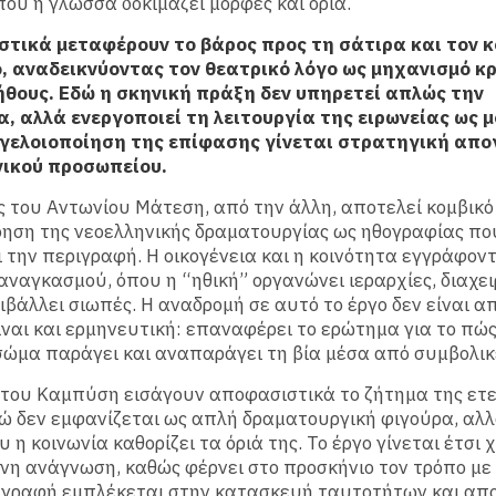
που η γλώσσα δοκιμάζει μορφές και όρια.
στικά μεταφέρουν το βάρος προς τη σάτιρα και τον κ
, αναδεικνύοντας τον θεατρικό λόγο ως μηχανισμό κρ
ήθους. Εδώ η σκηνική πράξη δεν υπηρετεί απλώς την
, αλλά ενεργοποιεί τη λειτουργία της ειρωνείας ως 
 γελοιοποίηση της επίφασης γίνεται στρατηγική απ
νικού προσωπείου.
ς του Αντωνίου Μάτεση, από την άλλη, αποτελεί κομβικό
ηση της νεοελληνικής δραματουργίας ως ηθογραφίας πο
 την περιγραφή. Η οικογένεια και η κοινότητα εγγράφον
αναγκασμού, όπου η “ηθική” οργανώνει ιεραρχίες, διαχει
ιβάλλει σιωπές. Η αναδρομή σε αυτό το έργο δεν είναι α
είναι και ερμηνευτική: επαναφέρει το ερώτημα για το πώς
σώμα παράγει και αναπαράγει τη βία μέσα από συμβολικ
 του Καμπύση εισάγουν αποφασιστικά το ζήτημα της ετε
ώ δεν εμφανίζεται ως απλή δραματουργική φιγούρα, αλ
 η κοινωνία καθορίζει τα όριά της. Το έργο γίνεται έτσι 
νη ανάγνωση, καθώς φέρνει στο προσκήνιο τον τρόπο με 
ή γραφή εμπλέκεται στην κατασκευή ταυτοτήτων και απ