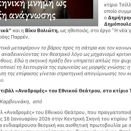
κτίριο Τσίλ
οποίο συμμ
ο
Δημήτρη
Δημόπουλ
ικά”
και η
Βίκυ Βολιώτη,
ως ηθοποιός, στο έργο “Η νέα 
ρόης Παρρέν.
τικά μεταφέρουν το βάρος προς τη σάτιρα και τον κοινω
 αναδεικνύοντας τον θεατρικό λόγο ως μηχανισμό κριτικ
θους. Εδώ η σκηνική πράξη δεν υπηρετεί απλώς την ψυχ
οποιεί τη λειτουργία της ειρωνείας ως μορφής γνώσης: η
ση της επίφασης γίνεται στρατηγική απογύμνωσης του κ
υ.
στιβάλ «Αναδρομές» του Εθνικού Θεάτρου, στο κτίριο 
ς Καρβουνάκη, από
άλ «Αναδρομές» του Εθνικού Θεάτρου, που πραγματοποι
τις 18 Ιανουαρίου 2026 στην Κεντρική Σκηνή του κτιρίου 
α ενδιαφέρουσα θεσμική και αισθητική πρωτοβουλία με