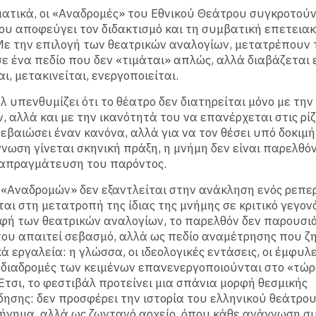
τικά, οι «Αναδρομές» του Εθνικού Θεάτρου συγκροτούν
υ αποφεύγει τον διδακτισμό και τη συμβατική επετεια
ε την επιλογή των θεατρικών αναλογίων, μετατρέπουν 
ε ένα πεδίο που δεν «τιμάται» απλώς, αλλά διαβάζεται 
ι, μετακινείται, ενεργοποιείται.
λ υπενθυμίζει ότι το θέατρο δεν διατηρείται μόνο με τ
, αλλά και με την ικανότητά του να επανέρχεται στις ρίζ
βεβαιώσει έναν κανόνα, αλλά για να τον θέσει υπό δοκιμή
νωση γίνεται σκηνική πράξη, η μνήμη δεν είναι παρελθόν
ιαπραγμάτευση του παρόντος.
 «Αναδρομών» δεν εξαντλείται στην ανάκληση ενός ρεπε
ται στη μετατροπή της ίδιας της μνήμης σε κριτικό γεγον
φή των θεατρικών αναλογίων, το παρελθόν δεν παρουσι
ου απαιτεί σεβασμό, αλλά ως πεδίο αναμέτρησης που ζ
ά εργαλεία: η γλώσσα, οι ιδεολογικές εντάσεις, οι έμφυλε
 διαδρομές των κειμένων επανενεργοποιούνται στο «τώρ
Έτσι, το φεστιβάλ προτείνει μια σπάνια μορφή θεσμικής
ησης: δεν προσφέρει την ιστορία του ελληνικού θεάτρο
ήγημα, αλλά ως ζωντανό αρχείο, όπου κάθε ανάγνωση σ