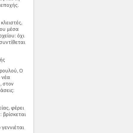
 εποχής.
κλειστές,
έου μέσα
χείου: όχι
συντίθεται
μής
ρουλού, Ο
 νέα
, στον
άσεις:
ίας, φέρει
: βρίσκεται
 γεννιέται