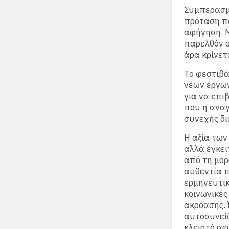
Συμπερασμα
πρόταση πο
αφήγηση. Μ
παρελθόν σ
άρα κρίνετα
Το φεστιβά
νέων έργων
για να επι
που η ανάγ
συνεχής δ
Η αξία των
αλλά έγκει
από τη μορ
αυθεντία π
ερμηνευτικ
κοινωνικές
ακρόασης. 
αυτοσυνείδ
κλειστό αφ