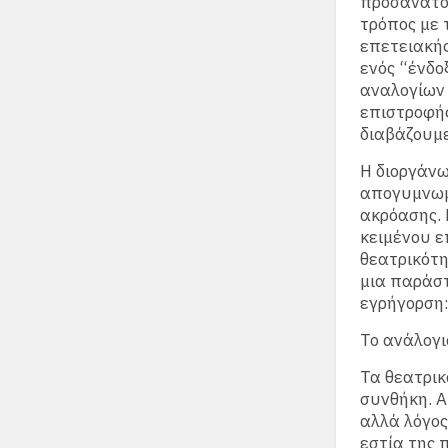
προσανατολ
τρόπος με 
επετειακή
ενός “ένδο
αναλογίων 
επιστροφής
διαβάζουμε
Η διοργάνω
απογυμνωμέ
ακρόασης. 
κειμένου ε
θεατρικότη
μια παράστ
εγρήγορση:
Το ανάλογι
Τα θεατρικ
συνθήκη. Α
αλλά λόγος
εστία της 