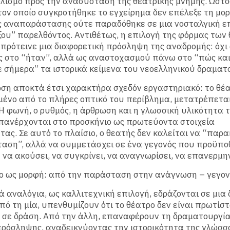
ισμό προς την ανασύσταση της θεατρικής μνήμης. Ωστό
τον οποίο συγκροτήθηκε το εγχείρημα δεν επέλεξε τη μο
ς αναπαράστασης ούτε παραδόθηκε σε μια νοσταλγική ε
ξου” παρελθόντος. Αντιθέτως, η επιλογή της φόρμας των
πρότεινε μια διαφορετική πρόσληψη της αναδρομής: όχι
 στο “ήταν”, αλλά ως αναστοχασμού πάνω στο “πώς και
 σήμερα” τα ιστορικά κείμενα του νεοελληνικού δραματ
ση αποκτά έτσι χαρακτήρα σχεδόν εργαστηριακό: το θέα
νο από το πλήρες οπτικό του περίβλημα, μετατρέπεται
Η φωνή, ο ρυθμός, η άρθρωση και η γλωσσική υλικότητα 
πανέρχονται στο προσκήνιο ως πρωτεύοντα στοιχεία
τας. Σε αυτό το πλαίσιο, ο θεατής δεν καλείται να “παρ
αση”, αλλά να συμμετάσχει σε ένα γεγονός που προϋπο
 να ακούσει, να συγκρίνει, να αναγνωρίσει, να επανερμη
ο ως μορφή: από την παράσταση στην ανάγνωση – γεγον
ά αναλόγια, ως καλλιτεχνική επιλογή, εδράζονται σε μια 
πό τη μία, υπενθυμίζουν ότι το θέατρο δεν είναι πρωτίστ
 σε δράση. Από την άλλη, επαναφέρουν τη δραματουργί
πρόσληψης, αναδεικνύοντας την ιστορικότητα της γλώσσα