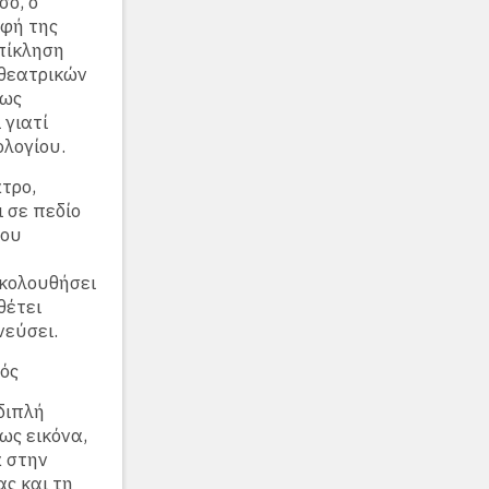
σο, ο
ρφή της
πίκληση
 θεατρικών
 ως
 γιατί
ολογίου.
τρο,
 σε πεδίο
του
ακολουθήσει
θέτει
νεύσει.
ός
διπλή
ως εικόνα,
α στην
ς και τη