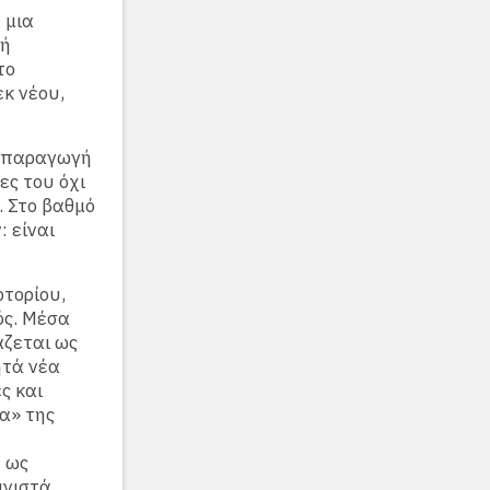
 μια
κή
το
εκ νέου,
ην παραγωγή
ες του όχι
. Στο βαθμό
: είναι
ρτορίου,
ός. Μέσα
άζεται ως
ητά νέα
ς και
α» της
υ ως
υνιστά