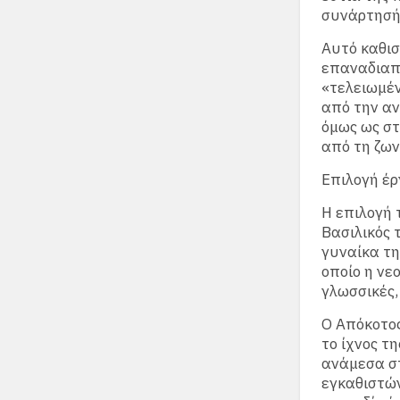
συνάρτησή 
Αυτό καθισ
επαναδιαπρ
«τελειωμέν
από την αν
όμως ως στ
από τη ζω
Επιλογή έρ
Η επιλογή 
Βασιλικός 
γυναίκα τη
οποίο η νε
γλωσσικές,
Ο Απόκοτος
το ίχνος τ
ανάμεσα στ
εγκαθιστών