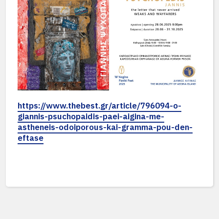
https://www.thebest.gr/article/796094-o-
giannis-psuchopaidis-paei-aigina-me-
astheneis-odoiporous-kai-gramma-pou-den-
eftase