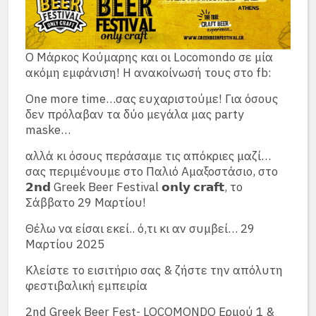
Ο Μάρκος Κούμαρης και οι Locomondo σε μία
ακόμη εμφάνιση! Η ανακοίνωσή τους στο fb:
One more time…σας ευχαριστούμε! Για όσους
δεν πρόλαβαν τα δύο μεγάλα μας party
maske…
αλλά κι όσους περάσαμε τις απόκριες μαζί…
σας περιμένουμε στο Παλιό Αμαξοστάσιο, στο
𝟮𝗻𝗱 Greek Beer Festival 𝗼𝗻𝗹𝘆 𝗰𝗿𝗮𝗳𝘁, το
Σάββατο 29 Μαρτίου!
Θέλω να είσαι εκεί.. ό,τι κι αν συμβεί… 29
Μαρτίου 2025
Κλείστε το εισιτήριο σας & ζήστε την απόλυτη
φεστιβαλική εμπειρία
2nd Greek Beer Fest- LOCOMONDO Ερμού 1 &