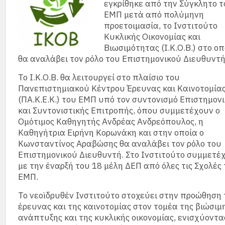
εγκρίθηκε από την Σύγκλητο τ
ΕΜΠ μετά από πολύμηνη
προετοιμασία, το Ινστιτούτο
Κυκλικής Οικονομίας και
Βιωσιμότητας (Ι.Κ.Ο.Β.) στο οπ
θα αναλάβει τον ρόλο του Επιστημονικού Διευθυντή
Το Ι.Κ.Ο.Β. θα λειτουργεί στο πλαίσιο του
Πανεπιστημιακού Κέντρου Έρευνας και Καινοτομία
(ΠΑ.Κ.Ε.Κ.) του ΕΜΠ υπό τον συντονισμό Επιστημον
και Συντονιστικής Επιτροπής, όπου συμμετέχουν ο
Ομότιμος Καθηγητής Ανδρέας Ανδρεόπουλος, η
Καθηγήτρια Ειρήνη Κορωνάκη και στην οποία ο
Κωνσταντίνος Αραβώσης θα αναλάβει τον ρόλο του
Επιστημονικού Διευθυντή. Στο Ινστιτούτο συμμετέ
με την έναρξή του 18 μέλη ΔΕΠ από όλες τις Σχολές
ΕΜΠ.
Το νεοϊδρυθέν Ινστιτούτο στοχεύει στην προώθηση 
έρευνας και της καινοτομίας στον τομέα της βιώσιμ
ανάπτυξης και της κυκλικής οικονομίας, ενισχύοντα