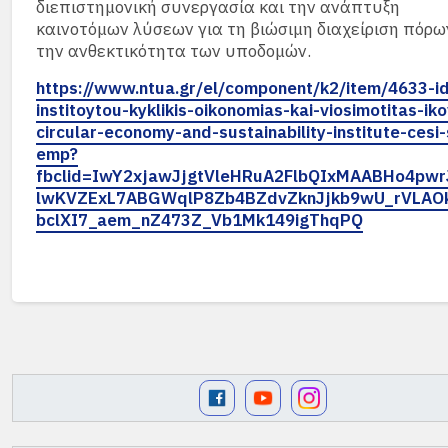
διεπιστημονική συνεργασία και την ανάπτυξη
καινοτόμων λύσεων για τη βιώσιμη διαχείριση πόρω
την ανθεκτικότητα των υποδομών.
https://www.ntua.gr/el/component/k2/item/4633-id
institoytou-kyklikis-oikonomias-kai-viosimotitas-iko
circular-economy-and-sustainability-institute-cesi-
emp?
fbclid=IwY2xjawJjgtVleHRuA2FlbQIxMAABHo4pwr
lwKVZExL7ABGWqlP8Zb4BZdvZknJjkb9wU_rVLAO
bclXI7_aem_nZ473Z_Vb1Mk149igThqPQ