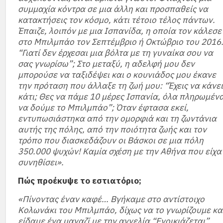
συμμαχία κόντρα σε μια άλλη και προσπαθείς να
κατακτήσεις τον κόσμο, κάτι τέτοιο τέλος πάντων.
Έπαιζε, λοιπόν με μια Ισπανίδα, η οποία τον κάλεσε
στο Μπιλμπάο τον Σεπτέμβριο ή Οκτώβριο του 2016
“Γιατί δεν έρχεσαι μια βόλτα με τη γυναίκα σου να
σας γνωρίσω”; Στο μεταξύ, η αδελφή μου δεν
μπορούσε να ταξιδέψει και ο κουνιάδος μου έκανε
την πρόταση που άλλαξε τη ζωή μου: “Έχεις να κάνει
κάτι; Θες να πάμε 10 μέρες Ισπανία, όλα πληρωμένα
να δούμε το Μπιλμπάο”; Όταν έφτασα εκεί,
εντυπωσιάστηκα από την ομορφιά και τη ζωντάνια
αυτής της πόλης, από την ποιότητα ζωής και τον
τρόπο που διασκεδάζουν οι Βάσκοι σε μια πόλη
350.000 ψυχών! Καμία σχέση με την Αθήνα που είχα
συνηθίσει».
Πώς προέκυψε το εστιατόριο;
«Πίνοντας έναν καφέ… Βγήκαμε στο αντίστοιχο
Κολωνάκι του Μπιλμπάο, δίχως να το γνωρίζουμε κα
είδαμε ένα μαγαζί με την αγγελία “Ενοικιάζεται”.