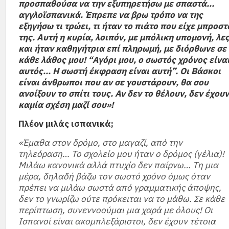
προσπαθούσα να την εξυπηρετήσω με σπαστά…
αγγλοϊσπανικά. Έπρεπε να βρω τρόπο να της
εξηγήσω τι τρώει, τι ήταν το πιάτο που είχε μπροστ
της. Αυτή η κυρία, λοιπόν, με μπόλικη υπομονή, λε
και ήταν καθηγήτρια επί πληρωμή, με διόρθωνε σε
κάθε λάθος μου! “Αγόρι μου, ο σωστός χρόνος είνα
αυτός… Η σωστή έκφραση είναι αυτή”. Οι Βάσκοι
είναι άνθρωποι που αν σε γουστάρουν, θα σου
ανοίξουν το σπίτι τους. Αν δεν το θέλουν, δεν έχουν
καμία σχέση μαζί σου»!
Πλέον μιλάς ισπανικά;
«Έμαθα στον δρόμο, στο μαγαζί, από την
τηλεόραση… Το σχολείο μου ήταν ο δρόμος (γέλια)!
Μιλάω κανονικά αλλά πτυχίο δεν παίρνω… Τη μια
μέρα, δηλαδή βάζω τον σωστό χρόνο όμως όταν
πρέπει να μιλάω σωστά από γραμματικής άποψης,
δεν το γνωρίζω ούτε πρόκειται να το μάθω. Σε κάθε
περίπτωση, συνεννοούμαι μια χαρά με όλους! Οι
Ισπανοί είναι ακομπλεξάριστοι, δεν έχουν τέτοια