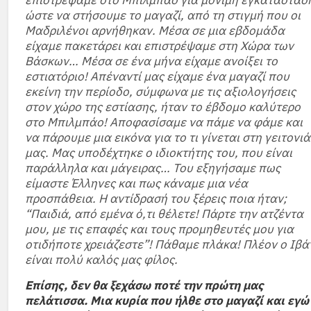
επιστρέψαμε στο Μπιλμπάο για μόνιμη εγκατάστασ
ώστε να στήσουμε το μαγαζί, από τη στιγμή που οι
Μαδριλένοι αρνήθηκαν. Μέσα σε μια εβδομάδα
είχαμε πακετάρει και επιστρέψαμε στη Χώρα των
Βάσκων… Μέσα σε ένα μήνα είχαμε ανοίξει το
εστιατόριο! Απέναντί μας είχαμε ένα μαγαζί που
εκείνη την περίοδο, σύμφωνα με τις αξιολογήσεις
στον χώρο της εστίασης, ήταν το έβδομο καλύτερο
στο Μπιλμπάο! Αποφασίσαμε να πάμε να φάμε και
να πάρουμε μια εικόνα για το τι γίνεται στη γειτονιά
μας. Μας υποδέχτηκε ο ιδιοκτήτης του, που είναι
παράλληλα και μάγειρας… Του εξηγήσαμε πως
είμαστε Έλληνες και πως κάναμε μια νέα
προσπάθεια. Η αντίδρασή του ξέρεις ποια ήταν;
“Παιδιά, από εμένα ό,τι θέλετε! Πάρτε την ατζέντα
μου, με τις επαφές και τους προμηθευτές μου για
οτιδήποτε χρειάζεστε”! Πάθαμε πλάκα! Πλέον ο Ιβά
είναι πολύ καλός μας φίλος.
Επίσης, δεν θα ξεχάσω ποτέ την πρώτη μας
πελάτισσα. Μια κυρία που ήλθε στο μαγαζί και εγώ