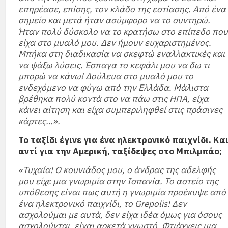
επηρέασε, επίσης, τον κλάδο της εστίασης. Από ένα
σημείο και μετά ήταν ασύμφορο να το συντηρώ.
Ήταν πολύ δύσκολο να το κρατήσω στο επίπεδο που
είχα στο μυαλό μου. Δεν ήμουν ευχαριστημένος.
Μπήκα στη διαδικασία να σκεφτώ εναλλακτικές και
να ψάξω λύσεις. Έσπαγα το κεφάλι μου να δω τι
μπορώ να κάνω! Δούλευα στο μυαλό μου το
ενδεχόμενο να φύγω από την Ελλάδα. Μάλιστα
βρέθηκα πολύ κοντά στο να πάω στις ΗΠΑ, είχα
κάνει αίτηση και είχα συμπεριληφθεί στις πράσινες
κάρτες…».
Το ταξίδι έγινε για ένα ηλεκτρονικό παιχνίδι. Κα
αντί για την Αμερική, ταξίδεψες στο Μπιλμπάο;
«Τυχαία! Ο κουνιάδος μου, ο άνδρας της αδελφής
μου είχε μια γνωριμία στην Ισπανία. Το αστείο της
υπόθεσης είναι πως αυτή η γνωριμία προέκυψε από
ένα ηλεκτρονικό παιχνίδι, το Grepolis! Δεν
ασχολούμαι με αυτά, δεν είχα ιδέα όμως για όσους
ασχολούνται, είναι αρκετά γνωστό. Φτιάχνεις μια