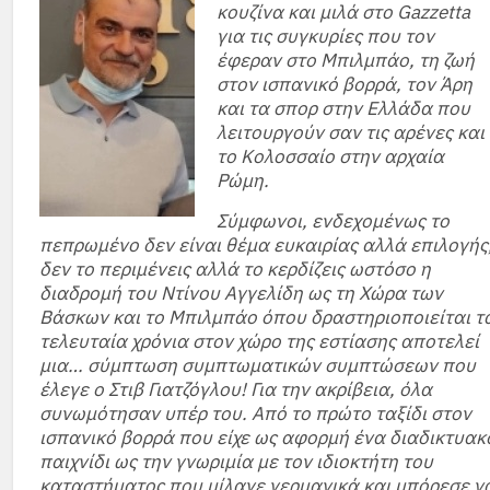
κουζίνα και μιλά στο Gazzetta
για τις συγκυρίες που τον
έφεραν στο Μπιλμπάο, τη ζωή
στον ισπανικό βορρά, τον Άρη
και τα σπορ στην Ελλάδα που
λειτουργούν σαν τις αρένες και
το Κολοσσαίο στην αρχαία
Ρώμη.
Σύμφωνοι, ενδεχομένως το
πεπρωμένο δεν είναι θέμα ευκαιρίας αλλά επιλογής
δεν το περιμένεις αλλά το κερδίζεις ωστόσο η
διαδρομή του Ντίνου Αγγελίδη ως τη Χώρα των
Βάσκων και το Μπιλμπάο όπου δραστηριοποιείται τ
τελευταία χρόνια στον χώρο της εστίασης αποτελεί
μια… σύμπτωση συμπτωματικών συμπτώσεων που
έλεγε ο Στιβ Γιατζόγλου! Για την ακρίβεια, όλα
συνωμότησαν υπέρ του. Από το πρώτο ταξίδι στον
ισπανικό βορρά που είχε ως αφορμή ένα διαδικτυακ
παιχνίδι ως την γνωριμία με τον ιδιοκτήτη του
καταστήματος που μίλαγε γερμανικά και μπόρεσε ν