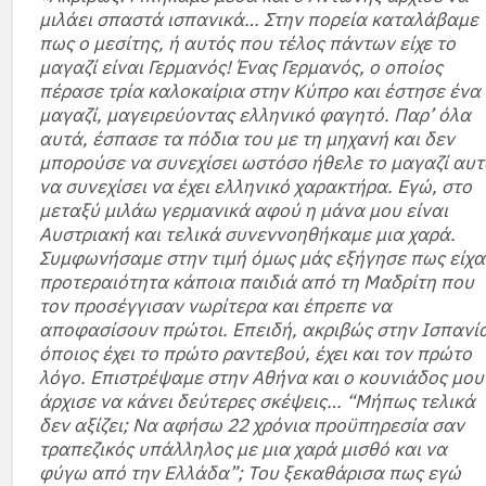
μιλάει σπαστά ισπανικά… Στην πορεία καταλάβαμε
πως ο μεσίτης, ή αυτός που τέλος πάντων είχε το
μαγαζί είναι Γερμανός! Ένας Γερμανός, ο οποίος
πέρασε τρία καλοκαίρια στην Κύπρο και έστησε ένα
μαγαζί, μαγειρεύοντας ελληνικό φαγητό. Παρ’ όλα
αυτά, έσπασε τα πόδια του με τη μηχανή και δεν
μπορούσε να συνεχίσει ωστόσο ήθελε το μαγαζί αυτ
να συνεχίσει να έχει ελληνικό χαρακτήρα. Εγώ, στο
μεταξύ μιλάω γερμανικά αφού η μάνα μου είναι
Αυστριακή και τελικά συνεννοηθήκαμε μια χαρά.
Συμφωνήσαμε στην τιμή όμως μάς εξήγησε πως είχα
προτεραιότητα κάποια παιδιά από τη Μαδρίτη που
τον προσέγγισαν νωρίτερα και έπρεπε να
αποφασίσουν πρώτοι. Επειδή, ακριβώς στην Ισπανί
όποιος έχει το πρώτο ραντεβού, έχει και τον πρώτο
λόγο. Επιστρέψαμε στην Αθήνα και ο κουνιάδος μου
άρχισε να κάνει δεύτερες σκέψεις… “Μήπως τελικά
δεν αξίζει; Να αφήσω 22 χρόνια προϋπηρεσία σαν
τραπεζικός υπάλληλος με μια χαρά μισθό και να
φύγω από την Ελλάδα”; Του ξεκαθάρισα πως εγώ