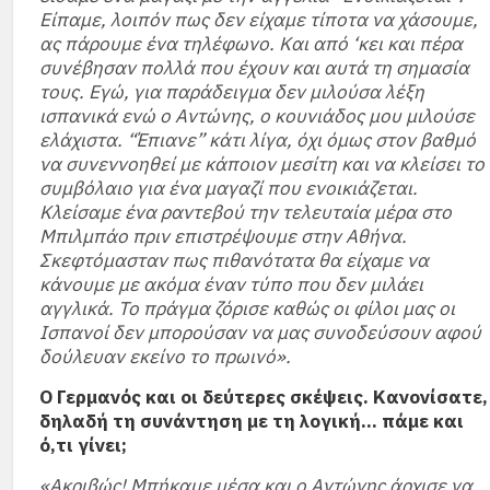
Είπαμε, λοιπόν πως δεν είχαμε τίποτα να χάσουμε,
ας πάρουμε ένα τηλέφωνο. Και από ‘κει και πέρα
συνέβησαν πολλά που έχουν και αυτά τη σημασία
τους. Εγώ, για παράδειγμα δεν μιλούσα λέξη
ισπανικά ενώ ο Αντώνης, ο κουνιάδος μου μιλούσε
ελάχιστα. “Έπιανε” κάτι λίγα, όχι όμως στον βαθμό
να συνεννοηθεί με κάποιον μεσίτη και να κλείσει το
συμβόλαιο για ένα μαγαζί που ενοικιάζεται.
Κλείσαμε ένα ραντεβού την τελευταία μέρα στο
Μπιλμπάο πριν επιστρέψουμε στην Αθήνα.
Σκεφτόμασταν πως πιθανότατα θα είχαμε να
κάνουμε με ακόμα έναν τύπο που δεν μιλάει
αγγλικά. Το πράγμα ζόρισε καθώς οι φίλοι μας οι
Ισπανοί δεν μπορούσαν να μας συνοδεύσουν αφού
δούλευαν εκείνο το πρωινό».
Ο Γερμανός και οι δεύτερες σκέψεις. Κανονίσατε,
δηλαδή τη συνάντηση με τη λογική… πάμε και
ό,τι γίνει;
«Ακριβώς! Μπήκαμε μέσα και ο Αντώνης άρχισε να