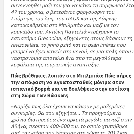
συνεννοηθεί μαζί του για να κάνει τη συμφωνία! Στα
47 του χρόνια, ο βετεράνος φόργουορντ του
Σπόρτιγκ, του Άρη, του ΠΑΟΚ και της Δάφνης
κατοικοεδρεύει στο Μπιλμπάο και μαζί με τον
κουνιάδο του, Αντώνη Παντελιά «τρέχουν» το
εστιατόριο Grecocina, εξηγώντας στους Βάσκους τη
revizosaláta, το jirinó psitó και το psári iméras που
μπορεί να βρει κανείς στο μενού, σε μια πόλη όπου 
γαστρονομία αποτελεί ένα από τα μεγαλύτερα
κεφάλαια της τουριστικής ανάπτυξης.
Πώς βρέθηκες, λοιπόν στο Μπιλμπάο; Πώς πήρες
την απόφαση να εγκατασταθείς μόνιμα στον
ισπανικό βορρά και να δουλέψεις στην εστίαση
στη Χώρα των Βάσκων;
«Νομίζω πως όλα έχουν να κάνουν με μαζεμένες
συγκυρίες. Θα σου εξηγήσω… Τα προηγούμενα
χρόνια διατηρούσα ένα αρκετά μεγάλο μαγαζί στην
Αθήνα, περίπου 400-500 τ.μ. το οποίο χτυπήθηκε
από την κρίση που ξέσπασε στη χώρα το 2012 και