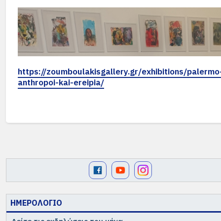
https://zoumboulakisgallery.gr/exhibitions/palermo
anthropoi-kai-ereipia/
ΗΜΕΡΟΛΟΓΙΟ