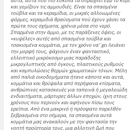
αυτά, αυτά που πιο εύκολα τα σπρώχνει έξω το κύμ
και γεμίζουν τις αμμουδιές. Είναι τα σπασμένα
τούβλα και τα κεραμίδια, οι μικρές αλλοιωμένες
φόρμες, κεραμιδιά θραύσματα πού έχουν χάσει τα
πρώτα τους σχήματα, χρόνια μέσα στο νερό.
Σπαρμένα στην άμμο, με τις παράξενες όψεις, οι
«κυψέλες» αυτές από σπασμένα τούβλα και
τσακισμένα κομμάτια, με τον χρόνο να’ χει λειάνει
την μορφή τους, ψάχνουν έναν φανταστικό,
ελλειπτικό μικρόκοσμο μιας παράδοξης
μικρογλυπτικής από όγκους, πλαστικούς ρυθμούς
και καμπυλώσεις θερμών χρωματικών τόνων. Μέλη
από παλιά οικοδομήματα ήτανε κάποτε και αυτά,
κομμάτια και θρύψαλα από περήφανα κτίσματα,
ανθρώπινες κατασκευές για ταπεινά ή μεγαλειώδη
ενδιαιτήματα, μάρτυρες άλλων εποχών, ίχνη στους
χρόνους που περνούν και αφήνουν πίσω τους
ερείπια. Από ένα μακρινό ή πρόσφατο παρελθόν
ξεβρασμένα στο σήμερα, τα σπασμένα αυτά
κομμάτια μας ανακαλούν με την φαντασία την
νοητή προϊστορία τους, μια αλλοτινή ζωή που