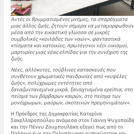
Αυτές οι θρυμματισμένες μνήμες, τα σπαράγματα
μιας άλλης ζωής, ζητούν σήμερα να μεταμορφωθούν
μέσα από την εικαστική γλώσσα σε μικρές
συμβολικές «κοιλάδες των ναών», φανταστικά
κτίσματα και κατοικίες, πρωτόγονοι νέοι οικισμοί,
μαρτυρίες μιας νέας ελπίδας για την συνέχιση της
ζωής.
Νέες, αλλόκοτες, τούβλινες κατασκευές που
συνθέτουν χρωματικές πανδαισίες από «κυψέλες
ζωής», πολύχρωμες οντότητες από
ξαναζωντανεμένα μικρά, ξαναχτισμένα ερείπια, στο
πείσμα των βάρβαρων καιρών, στο πείσμα των
μονόχρωμων, μαύρων, σκοτεινών προμηνυμάτων».
Η Πρόεδρος της Δημοκρατίας Κατερίνα
Σακελλαροπούλου ανάμεσα στον Γιάννη Ψυχοπαίδ
και την Πέννυ Ζουμπουλάκη εξηγεί πως από το
Παλέρμο έως την Πελοπόννησο εμπνεύστηκε και