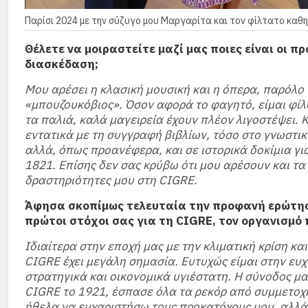
Παρίσι 2024 με την σύζυγο μου Μαργαρίτα και τον φίλτατο καθ
Θέλετε να μοιραστείτε μαζί μας ποιες είναι οι π
διασκέδαση;
Μου αρέσει η κλασική μουσική και η όπερα, παρόλo 
«μπουζουκόβιος». Όσον αφορά το φαγητό, είμαι φίλο
τα παλιά, καλά μαγειρεία έχουν πλέον λιγοστέψει. 
εντατικά με τη συγγραφή βιβλίων, τόσο στο γνωστικ
αλλά, όπως προανέφερα, και σε ιστορικά δοκίμια γι
1821. Επίσης δεν σας κρύβω ότι μου αρέσουν και τα 
δραστηριότητες μου στη CIGRE.
Άφησα σκοπίμως τελευταία την προφανή ερώτηση:
πρώτοι στόχοι σας για τη CIGRE, τον οργανισμό 
Ιδιαίτερα στην εποχή μας με την κλιματική κρίση κα
CIGRE έχει μεγάλη σημασία. Ευτυχώς είμαι στην ε
στρατηγικά και οικονομικά υγιέστατη. Η σύνοδος μας
CIGRE το 1921, έσπασε όλα τα ρεκόρ από συμμετοχή,
ήθελα να ευχαριστήσω τους προκατόχους μου, αλλά