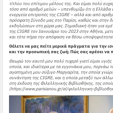
τίτλου του επίτιμου μέλους της. Και είμαι πολύ ευχ
τόσο από αριθμό μελών – υπενθυμίζω ότι η Ελλάδα ε
ενεργεία επιτροπές της CIGRE – αλλά και από αριθ
πρόσφατη Σύνοδο μας στο Παρίσι, καθώς και στην 
εκδηλώσεων στη χώρα μας. Σημαδιακή ήταν για εμέ
της CIGRE τον Ιανουάριο του 2023 στην Αθήνα, μετ
και τότε πήρα την απόφαση να θέσω υποψηφιότητα 
Θέλετε να μας πείτε μερικά πράγματα για την 
και την προσωπική σας ζωή; Πώς σας αρέσει να 
Θεωρώ τον εαυτό μου πολύ τυχερό γιατί είμαι υγιής 
οποία, και ιδιαίτερα με τα εγγονάκια μου, περνάω 
αγαπημένη μου σύζυγο Μαργαρίτα, την οποία γνώρισ
συνάντηση της CIGRE, και η οποία μεταξύ των άλλω
στη έκδοση της Φιλελληνικής Βιβλιοθήκης, της οποί
(https://www.parisianou.gr/el/φιλελληνικη-βιβλιο