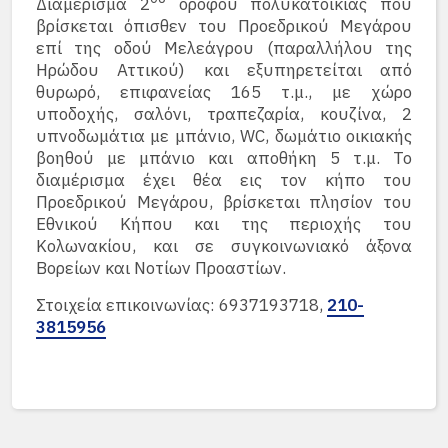
Διαμέρισμα 2
ορόφου πολυκατοικίας που
βρίσκεται όπισθεν του Προεδρικού Μεγάρου
επί της οδού Μελεάγρου (παραλλήλου της
Ηρώδου Αττικού) και εξυπηρετείται από
θυρωρό, επιφανείας 165 τ.μ., με χώρο
υποδοχής, σαλόνι, τραπεζαρία, κουζίνα, 2
υπνοδωμάτια με μπάνιο, WC, δωμάτιο οικιακής
βοηθού με μπάνιο και αποθήκη 5 τ.μ. Το
διαμέρισμα έχει θέα εις τον κήπο του
Προεδρικού Μεγάρου, βρίσκεται πλησίον του
Εθνικού Κήπου και της περιοχής του
Κολωνακίου, και σε συγκοινωνιακό άξονα
Βορείων και Νοτίων Προαστίων.
Στοιχεία επικοινωνίας: 6937193718,
210-
3815956