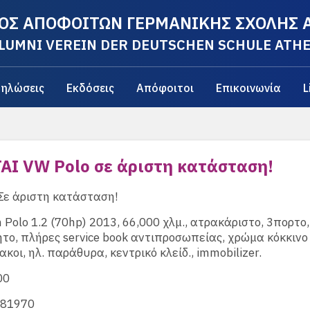
ΟΣ ΑΠΟΦΟΙΤΩΝ ΓΕΡΜΑΝΙΚΗΣ ΣΧΟΛΗΣ
LUMNI VEREIN DER DEUTSCHEN SCHULE ATH
ηλώσεις
Εκδόσεις
Απόφοιτοι
Επικοινωνία
L
ΑΙ VW Polo σε άριστη κατάσταση!
Σε άριστη κατάσταση!
Polo 1.2 (70hp) 2013, 66,000 χλμ., ατρακάριστο, 3πορτο, 
ητο, πλήρες service book αντιπροσωπείας, χρώμα κόκκινο
κοι, ηλ. παράθυρα, κεντρικό κλείδ., immobilizer.
00
281970