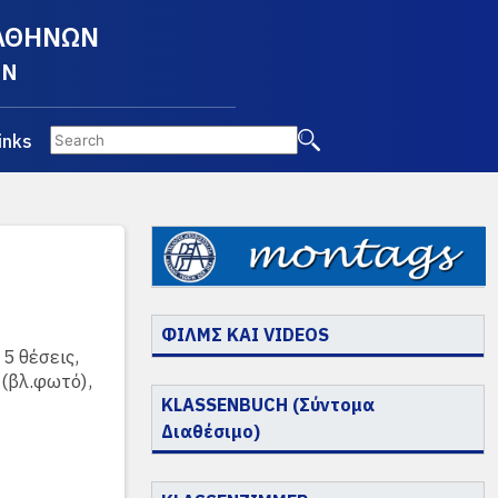
 ΑΘΗΝΩΝ
EN
inks
ΦΙΛΜΣ ΚΑΙ VIDEOS
5 θέσεις,
 (βλ.φωτό),
KLASSENBUCH (Σύντομα
Διαθέσιμο)