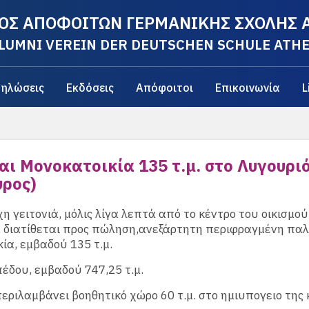
ΟΣ ΑΠΟΦΟΙΤΩΝ ΓΕΡΜΑΝΙΚΗΣ ΣΧΟΛΗΣ
LUMNI VEREIN DER DEUTSCHEN SCHULE ATH
ηλώσεις
Εκδόσεις
Απόφοιτοι
Επικοινωνία
L
ι Μονοκατοικία 135 τ.μ. στο Λυγουρι
υρος)
χη γειτονιά, μόλις λίγα λεπτά από το κέντρο του οικισμού
 διατίθεται προς πώληση,ανεξάρτητη περιφραγμένη πα
ία, εμβαδού 135 τ.μ.
πέδου, εμβαδού 747,25 τ.μ.
εριλαμβάνει βοηθητικό χώρο 60 τ.μ. στο ημιυπογειο της 