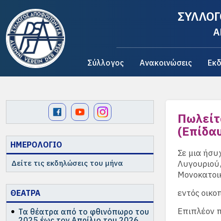
ΣΥΛΛΟΓ
A
Σύλλογος
Ανακοινώσεις
Εκδ
Πωλείτα
(Επίδα
ΗΜΕΡΟΛΟΓΙΟ
Σε μια ήσυ
Δείτε τις εκδηλώσεις του μήνα
Λυγουριού,
Μονοκατοικ
εντός οικο
ΘΕΑΤΡΑ
Επιπλέον π
Τα θέατρα από το φθινόπωρο του
2025 έως τον Απρίλιο του 2026