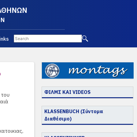
 ΑΘΗΝΩΝ
EN
inks
ό
ΦΙΛΜΣ ΚΑΙ VIDEOS
 του
λαιά
KLASSENBUCH (Σύντομα
Διαθέσιμο)
κατοικιας,