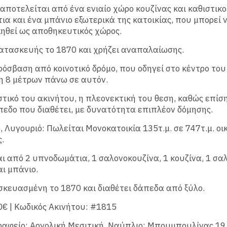
 αποτελείται από ένα ενιαίο χώρο κουζίνας και καθιστικο
α και ένα μπάνιο εξωτερικά της κατοικίας, που μπορεί 
ηθεί ως αποθηκευτικός χώρος.
κατασκευής το 1870 και χρήζει αναπαλαίωσης.
ρόσβαση από κοινοτικό δρόμο, που οδηγεί στο κέντρο του 
η 8 μέτρων πάνω σε αυτόν.
τικό του ακινήτου, η πλεονεκτική του θεση, καθώς επίση
πεδο που διαθέτει, με δυνατότητα επιπλέον δόμησης.
, Λυγουριό: Πωλείται Μονοκατοικία 135τ.μ. σε 747τ.μ. ο
.
ι από 2 υπνοδωμάτια, 1 σαλονοκουζίνα, 1 κουζίνα, 1 σαλ
ι μπάνιο.
σκευασμένη το 1870 και διαθέτει δάπεδα από ξύλο.
0€ | Κωδικός Ακινήτου: #1815
ραφείο: Αργολική Μεσιτική, Nαύπλιο: Μπουμπουλίνας 19