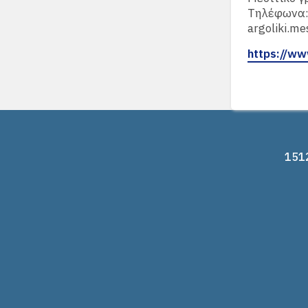
Tηλέφωνα: 
argoliki.me
https://ww
1512