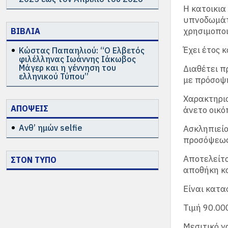
Η κατοικια
υπνοδωμάτι
χρησιμοποι
ΒΙΒΛΙΑ
Έχει έτος 
Κώστας Παπαηλιού: “Ο Ελβετός
φιλέλληνας Ιωάννης Ιάκωβος
Μάγερ και η γέννηση του
Διαθέτει π
ελληνικού Τύπου”
με πρόσοψ
Χαρακτηρισ
ΑΠΟΨΕΙΣ
άνετο οικό
Ανθ’ ημών selfie
Ασκληπιείο
προσόψεως
Αποτελείτα
ΣΤΟΝ ΤΥΠΟ
αποθήκη κα
Είναι κατα
Τιμή 90.00
Μεσιτικό γ