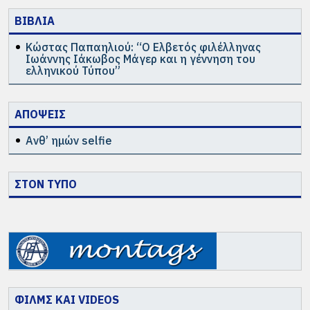
ΒΙΒΛΙΑ
Κώστας Παπαηλιού: “Ο Ελβετός φιλέλληνας
Ιωάννης Ιάκωβος Μάγερ και η γέννηση του
ελληνικού Τύπου”
ΑΠΟΨΕΙΣ
Ανθ’ ημών selfie
ΣΤΟΝ ΤΥΠΟ
ΦΙΛΜΣ ΚΑΙ VIDEOS