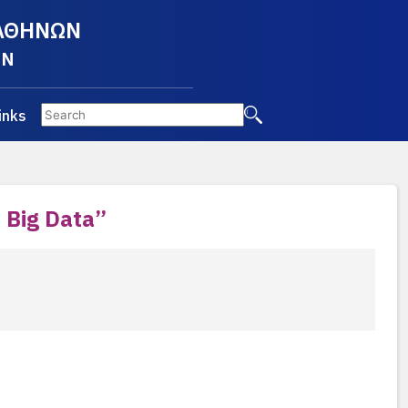
 ΑΘΗΝΩΝ
EN
inks
 Big Data”