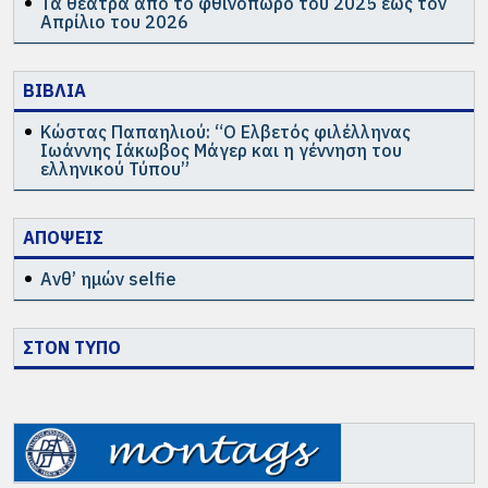
Τα θέατρα από το φθινόπωρο του 2025 έως τον
Απρίλιο του 2026
ΒΙΒΛΙΑ
Κώστας Παπαηλιού: “Ο Ελβετός φιλέλληνας
Ιωάννης Ιάκωβος Μάγερ και η γέννηση του
ελληνικού Τύπου”
ΑΠΟΨΕΙΣ
Ανθ’ ημών selfie
ΣΤΟΝ ΤΥΠΟ