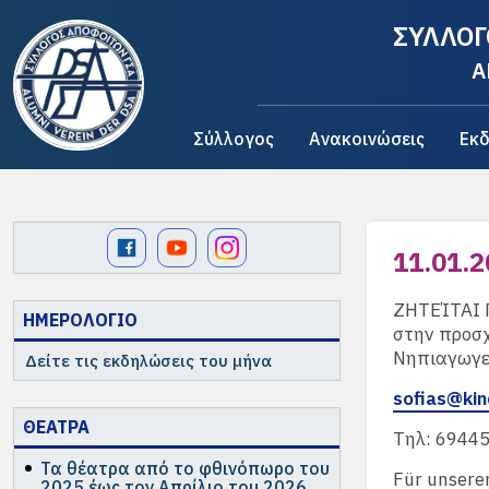
ΣΥΛΛΟΓ
A
Σύλλογος
Ανακοινώσεις
Εκδ
11.01.2
ΖΗΤΕΊΤΑΙ Γ
ΗΜΕΡΟΛΟΓΙΟ
στην προσχ
Νηπιαγωγεί
Δείτε τις εκδηλώσεις του μήνα
sofias@kin
ΘΕΑΤΡΑ
Τηλ: 6944
Τα θέατρα από το φθινόπωρο του
Für unseren
2025 έως τον Απρίλιο του 2026