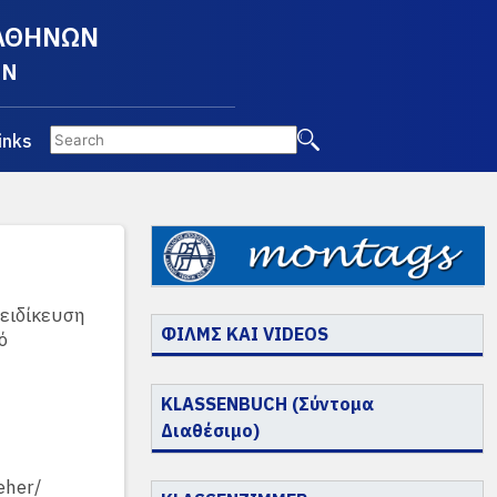
 ΑΘΗΝΩΝ
EN
inks
ειδίκευση
ΦΙΛΜΣ ΚΑΙ VIDEOS
ό
KLASSENBUCH (Σύντομα
Διαθέσιμο)
eher/