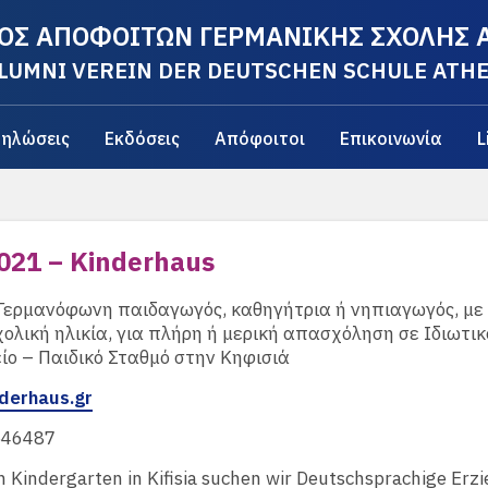
ΟΣ ΑΠΟΦΟΙΤΩΝ ΓΕΡΜΑΝΙΚΗΣ ΣΧΟΛΗΣ
LUMNI VEREIN DER DEUTSCHEN SCHULE ATH
ηλώσεις
Εκδόσεις
Απόφοιτοι
Επικοινωνία
L
021 – Kinderhaus
ερμανόφωνη παιδαγωγός, καθηγήτρια ή νηπιαγωγός, με 
ολική ηλικία, για πλήρη ή μερική απασχόληση σε Ιδιωτικ
ο – Παιδικό Σταθμό στην Κηφισιά
derhaus.gr
546487
 Kindergarten in Kifisia suchen wir Deutschsprachige Erzi