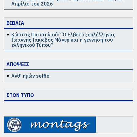
Απρίλιο του 2026
ΒΙΒΛΙΑ
Κώστας Παπαηλιού: “Ο Ελβετός φιλέλληνας
Ιωάννης Ιάκωβος Μάγερ και η γέννηση του
ελληνικού Τύπου”
ΑΠΟΨΕΙΣ
Ανθ’ ημών selfie
ΣΤΟΝ ΤΥΠΟ