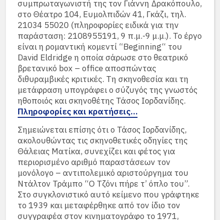
συμπρωταγωνιστή της τον Γιάννη Δρακόπουλο,
στο Θέατρο 104, Ευμολπιδών 41, Γκάζι, τηλ.
21034 55020 (πληροφορίες ειδικά για την
παράσταση: 2108955191, 9 π.μ.-9 μ.μ.). Το έργο
είναι η ρομαντική κομεντί “Beginning“ του
David Eldridge η οποία σάρωσε στο θεατρικό
βρετανικό box – office αποσπώντας
διθυραμβικές κριτικές. Τη σκηνοθεσία και τη
μετάφραση υπογράφει ο σύζυγός της γνωστός
ηθοποιός και σκηνοθέτης Τάσος Ιορδανίδης.
Πληροφορίες και κρατήσεις…
Σημειώνεται επίσης ότι ο Τάσος Ιορδανίδης,
ακολουθώντας τις σκηνοθετικές οδηγίες της
Θάλειας Ματίκα, συνεχίζει και φέτος για
περιορισμένο αριθμό παραστάσεων τον
μονόλογο – αντιπολεμικό αριστούργημα του
Ντάλτον Τράμπο “Ο Τζόνι πήρε τ’ όπλο του”.
Στο συγκλονιστικό αυτό κείμενο που γράφτηκε
το 1939 και μεταφέρθηκε από τον ίδιο τον
συγγραφέα στον κινηματογράφο το 1971,