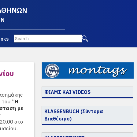
 ΑΘΗΝΩΝ
EN
inks
νίου
ΦΙΛΜΣ ΚΑΙ VIDEOS
πασημάκης
 του “
Η
άσταση με
KLASSENBUCH (Σύντομα
ς
Διαθέσιμο)
 20.00 στο
υσείου.