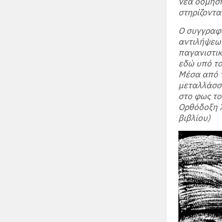
νέα δόμηση
στηρίζοντα
Ο συγγραφέ
αντιλήψεων
παγανιστικ
εδώ υπό το
Μέσα από τ
μεταλλάσσε
στο φως το
Ορθόδοξη Χ
βιβλίου)