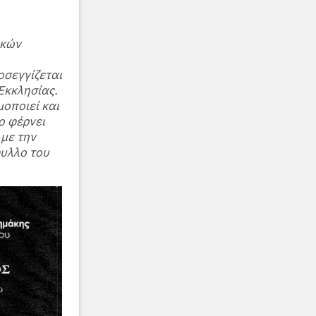
ικών
οσεγγίζεται
Εκκλησίας.
οποιεί και
ο φέρνει
με την
φυλλο του