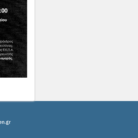
en.gr