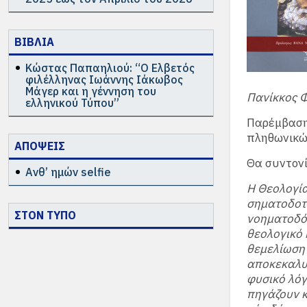
ΒΙΒΛΙΑ
Κώστας Παπαηλιού: “Ο Ελβετός
φιλέλληνας Ιωάννης Ιάκωβος
Μάγερ και η γέννηση του
Πανίκκος 
ελληνικού Τύπου”
Παρέμβαση
πληθωνικώ
ΑΠΟΨΕΙΣ
Θα συντονί
Ανθ’ ημών selfie
Η Θεολογία
σηματοδοτε
ΣΤΟΝ ΤΥΠΟ
νοηματοδότ
θεολογικό 
θεμελίωση 
αποκεκαλυμ
φυσικό λόγο
πηγάζουν κ