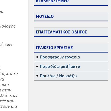
KLASSENZIMMER
ου
ΜΟΥΣΕΙΟ
νιολόγος
ΕΠΑΓΓΕΛΜΑΤΙΚΟΣ ΟΔΗΓΟΣ
τή των
ΓΡΑΦΕΙΟ ΕΡΓΑΣΙΑΣ
Προσφέρουν εργασία
Παραδίδω μαθήματα
,
ας και τη
Πουλάω / Νοικιάζω
να
υσική
ι στην
αλλά στον
ρχές που
ιτούν μια