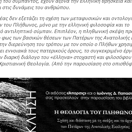
 του σύμπαντος, έχουν άξονα την ελληνική θρησκεία και
ι στις δυνάμεις του ανθρώπου.
ας δεν εξετάζει τη σχέση των μεταφυσικών και οντολογ
 του Πλήθωνος, μόνο με την ελληνική φιλοσοφία και το
ό αντιληπτικό σύμπαν. Επιπλέον, η πληθωνική σκέψη πρ
 φως των βασικών θέσεων των Πατέρων της Ανατολικής 
ην διερεύνηση του τρόπου με τον οποίο ο Πλήθων χρησιμ
ι εννοιακά τους πατερικούς όρους, το συγκεκριμένο έργ
ν διαρκή διάλογο του «έλληνα» στοχαστή και φιλοσόφου 
ριστιανική Θεολογία. (Από την παρουσίαση στο οπισθό