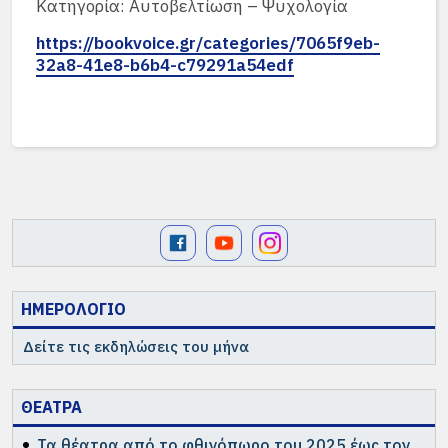
Κατηγορία: Αυτοβελτίωση – Ψυχολογία
https://bookvoice.gr/categories/7065f9eb-
32a8-41e8-b6b4-c79291a54edf
ΗΜΕΡΟΛΟΓΙΟ
Δείτε τις εκδηλώσεις του μήνα
ΘΕΑΤΡΑ
Τα θέατρα από το φθινόπωρο του 2025 έως τον