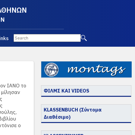
 ΑΘΗΝΩΝ
EN
inks
τον ΙΑΝΟ το
ΦΙΛΜΣ ΚΑΙ VIDEOS
υ μίλησαν
ς
ς
KLASSENBUCH (Σύντομα
σούλης,
Διαθέσιμο)
βιβλίου
ντόνισε ο