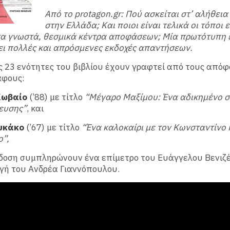
Από το protagon.gr: Πού ασκείται στ’ αλήθεια
στην Ελλάδα; Και ποιοι είναι τελικά οι τόποι 
τα γνωστά, θεσμικά κέντρα αποφάσεων; Μία πρωτότυπη
ι πολλές και απρόσμενες εκδοχές απαντήσεων.
ς 23 ενότητες του βιβλίου έχουν γραφτεί από τους απόφ
άφους:
Κωβαίο
(’88) με τίτλο
“Μέγαρο Μαξίμου: Ένα αδικημένο σ
ευσης”
, και
υκάκο
(’67) με τίτλο
“Ένα καλοκαίρι με τον Κωνσταντίνο
ο”,
δοση συμπληρώνουν ένα επίμετρο του Ευάγγελου Βενιζέ
γή του Ανδρέα Γιαννόπουλου.