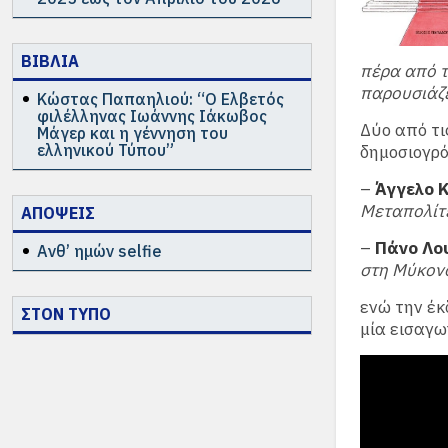
ΒΙΒΛΙΑ
πέρα από 
παρουσιάζε
Κώστας Παπαηλιού: “Ο Ελβετός
φιλέλληνας Ιωάννης Ιάκωβος
Δύο από τι
Μάγερ και η γέννηση του
ελληνικού Τύπου”
δημοσιογρ
–
Άγγελο 
Μεταπολίτ
ΑΠΟΨΕΙΣ
–
Πάνο Λο
Ανθ’ ημών selfie
στη Μύκον
ενώ την έκ
ΣΤΟΝ ΤΥΠΟ
μία εισαγω