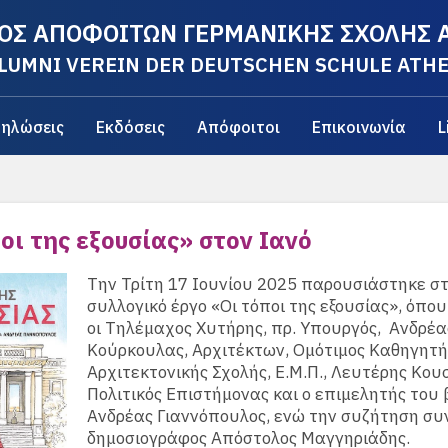
ΟΣ ΑΠΟΦΟΙΤΩΝ ΓΕΡΜΑΝΙΚΗΣ ΣΧΟΛΗΣ
LUMNI VEREIN DER DEUTSCHEN SCHULE ATH
ηλώσεις
Εκδόσεις
Απόφοιτοι
Επικοινωνία
L
οι της εξουσίας» στον Ιανό
Την Τρίτη 17 Ιουνίου 2025 παρουσιάστηκε σ
συλλογικό έργο «Οι τόποι της εξουσίας», όπο
οι Τηλέμαχος Χυτήρης, πρ. Υπουργός, Ανδρέα
Κούρκουλας, Αρχιτέκτων, Ομότιμος Καθηγητή
Αρχιτεκτονικής Σχολής, Ε.Μ.Π., Λευτέρης Κου
Πολιτικός Επιστήμονας και ο επιμελητής του 
Ανδρέας Γιαννόπουλος, ενώ την συζήτηση συ
δημοσιογράφος Απόστολος Μαγγηριάδης.