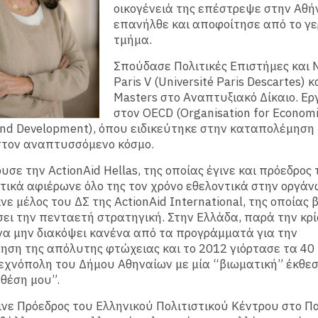
οικογένειά της επέστρεψε στην Αθή
επανήλθε και αποφοίτησε από το γε
τμήμα.
Σπούδασε Πολιτικές Επιστήμες και 
Paris V (Université Paris Descartes) 
Masters στο Αναπτυξιακό Δίκαιο. Ε
στον OECD (Organisation for Economi
and Development), όπου ειδικεύτηκε στην καταπολέμηση
στον αναπτυσσόμενο κόσμο.
υσε την ActionAid Hellas, της οποίας έγινε και πρόεδρος 
ικά αφιέρωνε όλο της τον χρόνο εθελοντικά στην οργάν
ινε μέλος του ΔΣ της ActionAid International, της οποίας
ει την πενταετή στρατηγική. Στην Ελλάδα, παρά την κρ
α μην διακόψει κανένα από τα προγράμματά για την
ση της απόλυτης φτώχειας και το 2012 γιόρτασε τα 40 
εχνόπολη του Δήμου Αθηναίων με μία “βιωματική” έκθεσ
θέση μου”.
ινε Πρόεδρος του Ελληνικού Πολιτιστικού Κέντρου στο Πα