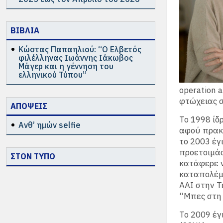
ΒΙΒΛΙΑ
Κώστας Παπαηλιού: “Ο Ελβετός
φιλέλληνας Ιωάννης Ιάκωβος
Μάγερ και η γέννηση του
ελληνικού Τύπου”
operation 
φτώχειας 
ΑΠΟΨΕΙΣ
Το 1998 ίδρ
Ανθ’ ημών selfie
αφού πρακτ
το 2003 έγ
προετοιμάσ
ΣΤΟΝ ΤΥΠΟ
κατάφερε ν
καταπολέμη
AAI στην Τ
“Μπες στη 
Το 2009 έγ