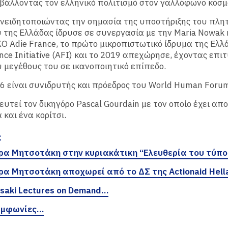
βάλλοντας τον ελληνικό πολιτισμό στον γαλλόφωνο κόσμ
νειδητοποιώντας την σημασία της υποστήριξης του πλη
της Ελλάδας ίδρυσε σε συνεργασία με την Maria Nowak 
Ο Adie France, το πρώτο μικροπιστωτικό ίδρυμα της Ελλ
nce Initiative (AFI) και το 2019 απεχώρησε, έχοντας επιτ
 μεγέθους του σε ικανοποιητικό επίπεδο.
6 είναι συνιδρυτής και πρόεδρος του World Human Foru
ευτεί τον δικηγόρο Pascal Gourdain με τον οποίο έχει απ
 και ένα κορίτσι.
…
ρα Μητσοτάκη στην κυριακάτικη “Ελευθερία του τύπ
ρα Μητσοτάκη αποχωρεί από το ΔΣ της Actionaid Hel
saki Lectures on Demand…
υμφωνίες…