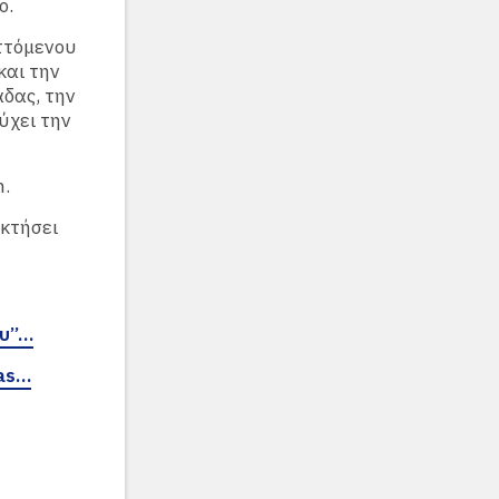
ο.
ττόμενου
και την
άδας, την
ύχει την
m.
οκτήσει
ου”…
las…