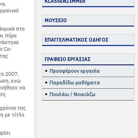
KLASSENZIMMER
να,
ρμανικό
ΜΟΥΣΕΙΟ
Νομικά στο
και πήρε
ΕΠΑΓΓΕΛΜΑΤΙΚΟΣ ΟΔΗΓΟΣ
ργάστηκε
c Co-
 της
ΓΡΑΦΕΙΟ ΕΡΓΑΣΙΑΣ
Προσφέρουν εργασία
το 2007,
ωση, ενώ
Παραδίδω μαθήματα
 βοήθησε να
ίση
Πουλάω / Νοικιάζω
χρόνια της
η με τίτλο
ρίσι