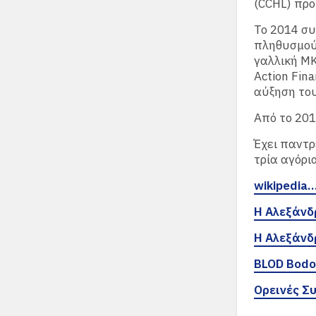
(CCHL) προ
Το 2014 συ
πληθυσμού 
γαλλική ΜΚ
Action Fina
αύξηση του
Από το 201
Έχει παντρ
τρία αγόρια
wikipedia
Η Αλεξάνδ
Η Αλεξάνδ
BLOD Bodo
Ορεινές Σ