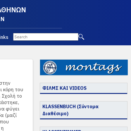
 ΑΘΗΝΩΝ
EN
inks
στην
ΦΙΛΜΣ ΚΑΙ VIDEOS
ι κόρη του
 Σχολή το
κάστηκε,
KLASSENBUCH (Σύντομα
να φύγει
Διαθέσιμο)
α (μαζί
 που
 η