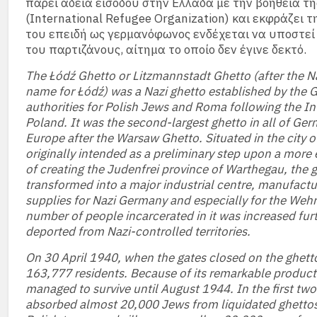
πάρει άδεια εισόδου στην Ελλάδα με την βοήθεια τη
(International Refugee Organization) και εκφράζει 
του επειδή ως γερμανόφωνος ενδέχεται να υποστεί
του παρτιζάνους, αίτημα το οποίο δεν έγινε δεκτό.
The Łódź Ghetto or Litzmannstadt Ghetto (after the 
name for Łódź) was a Nazi ghetto established by the
authorities for Polish Jews and Roma following the In
Poland. It was the second-largest ghetto in all of G
Europe after the Warsaw Ghetto. Situated in the city o
originally intended as a preliminary step upon a more 
of creating the Judenfrei province of Warthegau, the 
transformed into a major industrial centre, manufactu
supplies for Nazi Germany and especially for the Weh
number of people incarcerated in it was increased fur
deported from Nazi-controlled territories.
On 30 April 1940, when the gates closed on the ghetto
163,777 residents. Because of its remarkable producti
managed to survive until August 1944. In the first two 
absorbed almost 20,000 Jews from liquidated ghettos