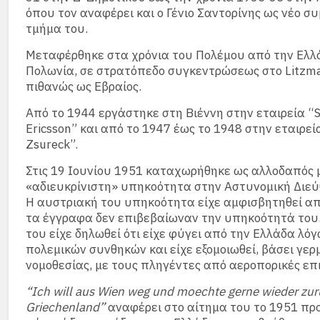
όπου τον αναφέρει και ο Γένιο Σαντορίνης ως νέο σ
τμήμα του.
Μεταφέρθηκε στα χρόνια του Πολέμου από την Ελλ
Πολωνία, σε στρατόπεδο συγκεντρώσεως στο Litzma
πιθανώς ως Εβραίος.
Από το 1944 εργάστηκε στη Βιέννη στην εταιρεία “
Ericsson” και από το 1947 έως το 1948 στην εταιρεί
Zsureck”.
Στις 19 Ιουνίου 1951 καταχωρήθηκε ως αλλοδαπός 
«αδιευκρίνιστη» υπηκοότητα στην Αστυνομική Διεύ
Η αυστριακή του υπηκοότητα είχε αμφισβητηθεί από
τα έγγραφα δεν επιβεβαίωναν την υπηκοότητά του.
του είχε δηλωθεί ότι είχε φύγει από την Ελλάδα λό
πολεμικών συνθηκών και είχε εξομοιωθεί, βάσει γερ
νομοθεσίας, με τους πληγέντες από αεροπορικές επ
“Ich will aus Wien weg und moechte gerne wieder zu
Griechenland”
αναφέρει στο αίτημα του το 1951 πρ