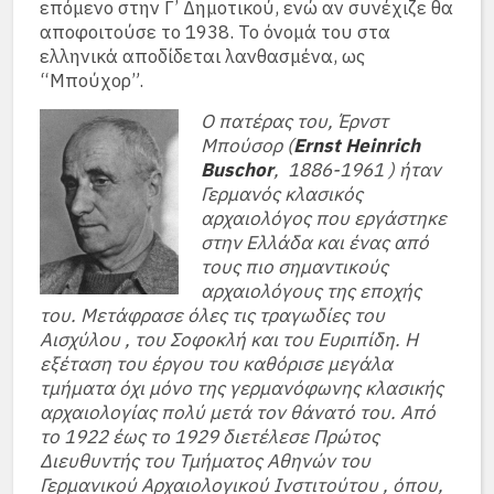
επόμενο στην Γ’ Δημοτικού, ενώ αν συνέχιζε θα
αποφοιτούσε το 1938. Το όνομά του στα
ελληνικά αποδίδεται λανθασμένα, ως
“Μπούχορ”.
Ο πατέρας του, Έρνστ
Μπούσορ (
Ernst Heinrich
Buschor
, 1886-1961 ) ήταν
Γερμανός κλασικός
αρχαιολόγος που εργάστηκε
στην Ελλάδα και ένας από
τους πιο σημαντικούς
αρχαιολόγους της εποχής
του. Μετάφρασε όλες τις τραγωδίες του
Αισχύλου , του Σοφοκλή και του Ευριπίδη. Η
εξέταση του έργου του καθόρισε μεγάλα
τμήματα όχι μόνο της γερμανόφωνης κλασικής
αρχαιολογίας πολύ μετά τον θάνατό του. Από
το 1922 έως το 1929 διετέλεσε Πρώτος
Διευθυντής του Τμήματος Αθηνών του
Γερμανικού Αρχαιολογικού Ινστιτούτου , όπου,