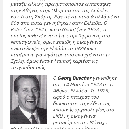
μεταξύ άλλων, πραγματοποίησε ανασκαφές
στην Αθήνα, στην Ολυμπία και στις Αμύκλες
κοντά στη Σπάρτη. Είχε πέντε παιδιά αλλά μόνο
δύο από αυτά γεννήθηκαν στην Ελλαδα. Ο
Peter (γεν. 1921) και ο Georg (γεν.1923), ο
οποίος πιθανόν να πήγε στην Γερμανική στο
Νηπιαγωγείο, όμως επειδή η οικογένεια
εγκατέλειψε την Ελλάδα το 1929 ίσως
παρέμεινε για λιγότερο από ένα χρόνο στην
Σχολή, όμως έκανε λαμπρή καριέρα ως
τραγουδοποιός.
Ο
Georg Buschor
γεννήθηκε
στις 14 Μαρτίου 1923 στην
Αθήνα, Ελλάδα. Το 1929,
αφού ο πατέρας του
διορίστηκε στην έδρα της
κλασικής αρχαιολογίας στο
LMU , η οικογένεια
μετακόμισε στο Μόναχο.
Μετά το τέλος του πολέμου σπούδασε