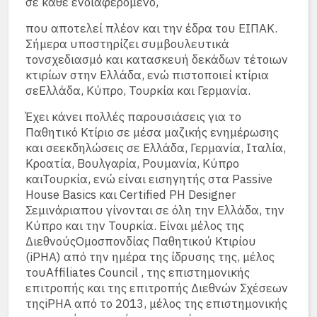
σε κάθε ενδιαφερόμενο,
που αποτελεί πλέον και την έδρα του ΕΙΠΑΚ.
Σήμερα υποστηρίζει συμβουλευτικά
τονσχεδιασμό και κατασκευή δεκάδων τέτοιων
κτιρίων στην Ελλάδα, ενώ πιστοποιεί κτίρια
σεΕλλάδα, Κύπρο, Τουρκία και Γερμανία.
Έχει κάνει πολλές παρουσιάσεις για το
Παθητικό Κτίριο σε μέσα μαζικής ενημέρωσης
και σεεκδηλώσεις σε Ελλάδα, Γερμανία, Ιταλία,
Κροατία, Βουλγαρία, Ρουμανία, Κύπρο
καιΤουρκία, ενώ είναι εισηγητής στα Passive
House Basics και Certified PH Designer
Σεμινάριαπου γίνονται σε όλη την Ελλάδα, την
Κύπρο και την Τουρκία. Είναι μέλος της
ΔιεθνούςΟμοσπονδίας Παθητικού Κτιρίου
(iPHA) από την ημέρα της ίδρυσης της, μέλος
τουAffiliates Council , της επιστημονικής
επιτροπής και της επιτροπής Διεθνών Σχέσεων
τηςiPHA από το 2013, μέλος της επιστημονικής