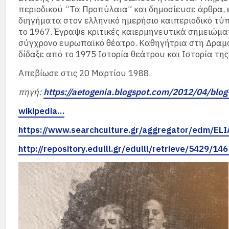
περιοδικού “Τα Προπύλαια” και δημοσίευσε άρθρα, ε
διηγήματα στον ελληνικό ημερήσιο καιπεριοδικό τύπ
το 1967. Έγραψε κριτικές καιερμηνευτικά σημειώματ
σύγχρονο ευρωπαϊκό θέατρο. Καθηγήτρια στη Δραμα
δίδαξε από το 1975 Ιστορία θεάτρου και Ιστορία τη
Απεβίωσε στις 20 Μαρτίου 1988.
πηγή:
https://aetogenia.blogspot.com/2012/04/blog
wikipedia…
https://www.searchculture.gr/aggregator/edm/E
http://repository.edulll.g
r/edulll/retrieve/5429/146