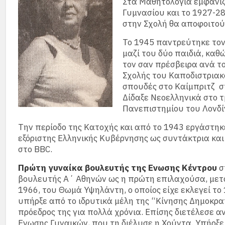
Στα Μαθητολόγια εμφανίζε
Γυμνασίου και το 1927-28
στην Σχολή θα αποφοιτού
Το 1945 παντρεύτηκε τον
μαζί του δύο παιδιά, καθ
τον σαν πρέσ­βειρα ανά τ
Σχολής του Καποδιστριακ
σπουδές στο Καίμπριτζ σ
Δίδαξε Νεοελληνικά στο 
Πανεπιστημίου του Λονδί
Την περίοδο της Κατοχής και από το 1943 εργάστηκε
εξόριστης Ελληνικής Κυβέρνησης ως συντάκτρια και
στο BBC.
Πρώτη γυναίκα βουλευτής της Ενωσης Κέντρου
σ
βουλευτής Α΄ Αθηνών ως η πρώτη επιλαχούσα, μετά
1966, του Θωμά Υψηλάντη, ο οποίος είχε εκλεγεί τ
υπήρξε από το ιδρυτικά μέλη της “Κίνησης Δημοκρα
πρόεδρος της για πολλά χρόνια. Επίσης διετέλεσε 
Ενωσης Γυναικών, που τη διέλυσε η Χούντα. Υπήρξ