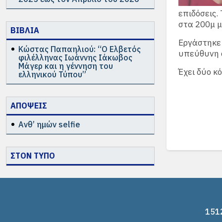
επιδόσεις.
στα 200μ μ
ΒΙΒΛΙΑ
Εργάστηκε 
Κώστας Παπαηλιού: “Ο Ελβετός
υπεύθυνη 
φιλέλληνας Ιωάννης Ιάκωβος
Μάγερ και η γέννηση του
Έχει δύο κ
ελληνικού Τύπου”
ΑΠΟΨΕΙΣ
Ανθ’ ημών selfie
ΣΤΟΝ ΤΥΠΟ
1512