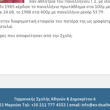
σαν αθλήτρια του Πανελληνίου Γ.Σ. με ιδι
 Το 1985 κέρδισε το πανελλήνιο πρωτάθλημα στα 100μ με 
ε 24.68, το 1988 στα 400μ με πανελλήνιο ρεκόρ 53.79.
στην διαφημιστική εταιρεία του πατέρα της ως γραφίστρ
ατελιέ.
όρες που αποφοίτησαν από την Σχολή.
Γερμανικής Σχολής Αθηνών & Δημοκρίτου 6
3 Μαρούσι Tηλ: +30 211 777 4553 | email: info@ex-dsath