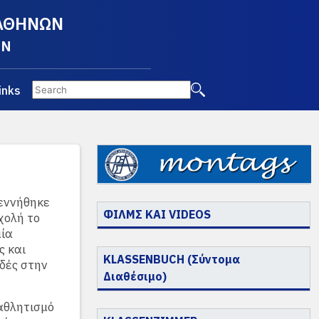
 ΑΘΗΝΩΝ
EN
inks
εννήθηκε
ΦΙΛΜΣ ΚΑΙ VIDEOS
χολή το
μία
ς και
KLASSENBUCH (Σύντομα
δές στην
Διαθέσιμο)
αθλητισμό