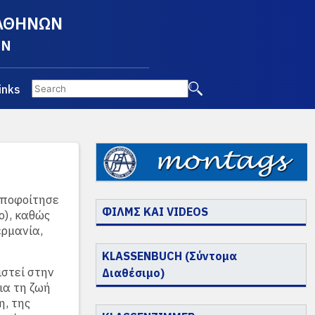
 ΑΘΗΝΩΝ
EN
inks
αποφοίτησε
ΦΙΛΜΣ ΚΑΙ VIDEOS
ο), καθώς
ερμανία,
KLASSENBUCH (Σύντομα
στεί στην
Διαθέσιμο)
ια τη ζωή
η, της