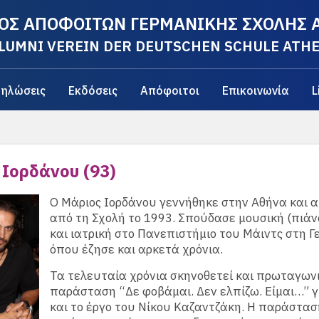
ΟΣ ΑΠΟΦΟΙΤΩΝ ΓΕΡΜΑΝΙΚΗΣ ΣΧΟΛΗΣ
LUMNI VEREIN DER DEUTSCHEN SCHULE ATH
ηλώσεις
Εκδόσεις
Απόφοιτοι
Επικοινωνία
L
Ιορδάνου (93)
Ο Μάριος Ιορδάνου γεννήθηκε στην Αθήνα και 
από τη Σχολή το 1993. Σπούδασε μουσική (πιάν
και ιατρική στο Πανεπιστήμιο του Μάιντς στη Γ
όπου έζησε και αρκετά χρόνια.
Τα τελευταία χρόνια σκηνοθετεί και πρωταγωνι
παράσταση “Δε φοβάμαι. Δεν ελπίζω. Είμαι…” γ
και το έργο του Νίκου Καζαντζάκη. Η παράστασ