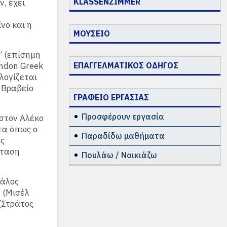
KLASSENZIMMER
, έχει
νο και η
ΜΟΥΣΕΙΟ
” (επίσημη
ondon Greek
ΕΠΑΓΓΕΛΜΑΤΙΚΟΣ ΟΔΗΓΟΣ
ιλογίζεται
’ Βραβείο
ΓΡΑΦΕΙΟ ΕΡΓΑΣΙΑΣ
Προσφέρουν εργασία
στον Αλέκο
τα όπως ο
Παραδίδω μαθήματα
ος
σταση
Πουλάω / Νοικιάζω
γάλος
 (Μισέλ
 (Στράτος