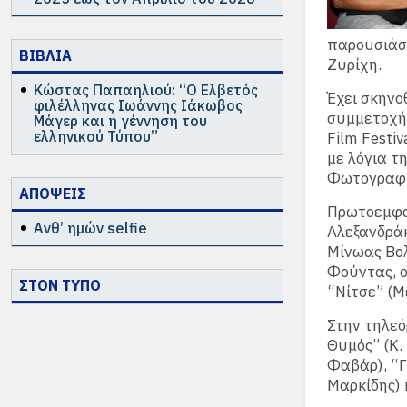
παρουσιάστ
ΒΙΒΛΙΑ
Ζυρίχη.
Κώστας Παπαηλιού: “Ο Ελβετός
Έχει σκηνο
φιλέλληνας Ιωάννης Ιάκωβος
συμμετοχή 
Μάγερ και η γέννηση του
ελληνικού Τύπου”
Film Festi
με λόγια τ
Φωτογραφία
ΑΠΟΨΕΙΣ
Πρωτοεμφα
Ανθ’ ημών selfie
Αλεξανδράκ
Μίνωας Βολ
Φούντας, ο
ΣΤΟΝ ΤΥΠΟ
“Νίτσε” (Μ
Στην τηλε
Θυμός” (Κ.
Φαβάρ), “Γ
Μαρκίδης) 