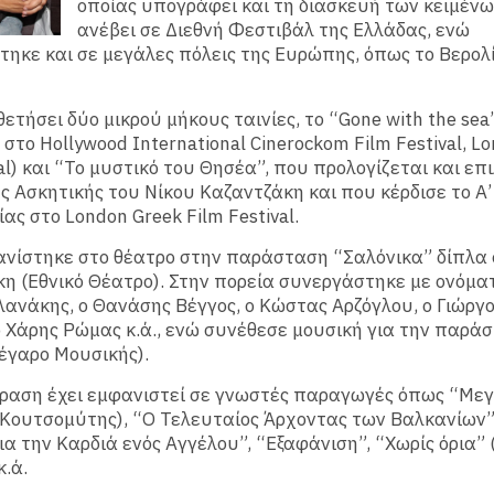
οποίας υπογράφει και τη διασκευή των κειμένων
ανέβει σε Διεθνή Φεστιβάλ της Ελλάδας, ενώ
ηκε και σε μεγάλες πόλεις της Ευρώπης, όπως το Βερολί
θετήσει δύο μικρού μήκους ταινίες, το “Gone with the sea
στο Hollywood International Cinerockom Film Festival, L
val) και “Το μυστικό του Θησέα”, που προλογίζεται και επ
ης Ασκητικής του Νίκου Καζαντζάκη και που κέρδισε το Α
ς στο London Greek Film Festival.
νίστηκε στο θέατρο στην παράσταση “Σαλόνικα” δίπλα 
η (Εθνικό Θέατρο). Στην πορεία συνεργάστηκε με ονόμα
ανάκης, ο Θανάσης Βέγγος, ο Κώστας Αρζόγλου, ο Γιώργ
 Χάρης Ρώμας κ.ά., ενώ συνέθεσε μουσική για την παρά
έγαρο Μουσικής).
όραση έχει εμφανιστεί σε γνωστές παραγωγές όπως “Με
 Κουτσομύτης), “Ο Τελευταίος Άρχοντας των Βαλκανίων”
ια την Καρδιά ενός Αγγέλου”, “Εξαφάνιση”, “Χωρίς όρια”
κ.ά.