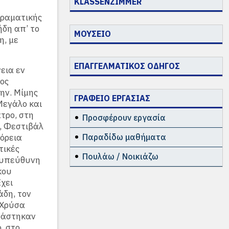
KLASSENZIMMER
Δραματικής
ήδη απ’ το
ΜΟΥΣΕΙΟ
η, με
ΕΠΑΓΓΕΛΜΑΤΙΚΟΣ ΟΔΗΓΟΣ
εια εν
γος
ην. Μίμης
ΓΡΑΦΕΙΟ ΕΡΓΑΣΙΑΣ
Μεγάλο και
τρο, στη
Προσφέρουν εργασία
ή, Φεστιβάλ
Βόρεια
Παραδίδω μαθήματα
τικές
Πουλάω / Νοικιάζω
ε υπεύθυνη
κου
χει
άδη, τον
 Χρύσα
γάστηκαν
, στο