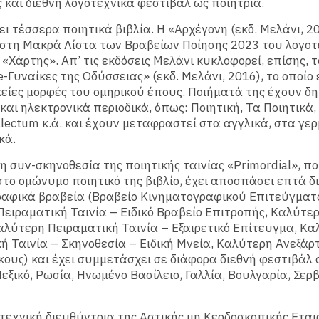
 και διεθνή λογοτεχνικά φεστιβάλ ως ποιήτρια.
ει τέσσερα ποιητικά βιβλία. Η «Αρχέγονη (εκδ. Μελάνι, 2
στη Μακρά Λίστα των Βραβείων Ποίησης 2023 του λογοτ
 «Χάρτης». Απ’ τις εκδόσεις Μελάνι κυκλοφορεί, επίσης, τ
e-Γυναίκες της Οδύσσειας» (εκδ. Μελάνι, 2016), το οποίο 
κείες μορφές του ομηρικού έπους. Ποιήματά της έχουν δ
και ηλεκτρονικά περιοδικά, όπως: Ποιητική, Τα Ποιητικά,
ellectum κ.ά. και έχουν μεταφραστεί στα αγγλικά, στα γε
κά.
 συν-σκηνοθεσία της ποιητικής ταινίας «Primordial», π
στο ομώνυμο ποιητικό της βιβλίο, έχει αποσπάσει επτά δ
αφικά βραβεία (Βραβείο Κινηματογραφικού Επιτεύγματ
ειραματική Ταινία – Ειδικό Βραβείο Επιτροπής, Καλύτερ
αλύτερη Πειραματική Ταινία – Εξαιρετικό Επίτευγμα, Κ
ή Ταινία – Σκηνοθεσία – Ειδική Μνεία, Καλύτερη Ανεξάρ
ους) και έχει συμμετάσχει σε διάφορα διεθνή φεστιβάλ 
εξικό, Ρωσία, Ηνωμένο Βασίλειο, Γαλλία, Βουλγαρία, Σερβί
ιτεχνική διευθύντρια της Αστικής μη Κερδοσκοπικής Εται