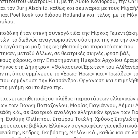
νστιτούτου Θεάτρου-ΙΤΙ, με τη Λυδία Κονιόρδου, την Chri
αι τον Jurij Alschitz, καθώς και σεμινάρια με τους Μιχαή
και Poel Koek του θιάσου Hollandia και, τέλος, με τη Μάγ
ύλου.
αδάκη ήταν στενή συνεργάτιδα της Μίρκας Γεμεντζάκη
ετών, το διεθνώς αναγνωρισμένο σύστημά της για την αν
ι εργάστηκε μαζί της ως ηθοποιός σε παραστάσεις που
ηκαν, μεταξύ άλλων, σε θεατρικές σκηνές, φεστιβάλ,
κούς χώρους, στην Επιστημονική Ημερίδα Αρχαίου Δράμ
Ύμνος στη Δήμητρα», «Θαλασσινοί Έρωτες» του Αλέξανδ
ντη, όπου ερμήνευσε το «Έρως- Ήρως» και «Τρωάδες» τ
όπου ερμήνευσε την Κασσάνδρα. Οργάνωσε και επιμελήθ
τη μνήμη και το έργο της.
τάσχει ως ηθοποιός σε πλήθος παραστάσεων ελληνικών 
ων των Γιάννη Παπάζογλου, Μαρίας Γιαγιάννου, Δήμου 
εάδη κ.ά., σε θεατρικά αναλόγια ελληνικών έργων των Γι
, Ευθύμη Φιλίππου, Σταύρου Τσιώλη, Χρύσας Σπηλιώτη κ
ρουσιάσεις βιβλίων Eλλήνων συγγραφέων για εκδοτικού
νιώτης, Κέδρος, Γκοβόστης, Μελάνι κ.ά., καθώς και σε λ