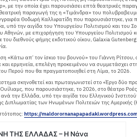
», με την οποία έχει παρουσιάσει επτά θεατρικές παραγ
θεατρική παραγωγή της η «Τιμάνδρα» του πολυβραβευμ
γγραφέα Θοδωρή Καλλιφατίδη που παρουσιάστηκε, για 
α, υπό την αιγίδα του Υπουργείου Πολιτισμού και του Σ
υ Αθηνών, με επιχορήγηση του Υπουργείου Πολιτισμού κ
 του διεθνούς φήμης εκδοτικού οίκου, Galaxia Gutenberg
ία.
η «Κάτω απ’ τον ίσκιο του βουνού» του Γιάννη Ρίτσου, σ
 και ερμηνεία, επελέγη προκειμένου να συμμετάσχει στ
ου Περού που θα πραγματοποιηθεί στη Λίμα, το 2026.
άστημα σκηνοθετεί και πρωταγωνιστεί στο «Έργο δύο π
 Ουίλιαμς, που παρουσιάστηκε, το 2026, στο θέατρο Ροές
 ανά την Ελλάδα, υπό την αιγίδα του Ελληνικού Ινστιτο
ής Διπλωματίας των Ηνωμένων Πολιτειών της Αμερικής (
στότοπος:
https://maldorornanapapadaki.wordpress.co