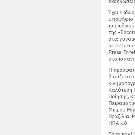
εκδηλώσεις
Έχει εκδώσ
υποψήφια 
περιοδικού
της «Εncor
στις γυναι
σε έντυπα 
Press, Int
στα ισπανι
Η πρόσφατη
βασίζεται 
κινηματογρ
Καλύτερη Π
Ποίησης, Κ
Πειραματικ
Μικρού Μήκ
Βραζιλία, Μ
ΗΠΑ κ.ά.
Είναι καλλ