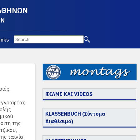
 ΑΘΗΝΩΝ
EN
inks
ιός,
ΦΙΛΜΣ ΚΑΙ VIDEOS
υγγραφέας.
χολής
KLASSENBUCH (Σύντομα
μικού
Διαθέσιμο)
οιτη της
τζίκου,
ης ταινία