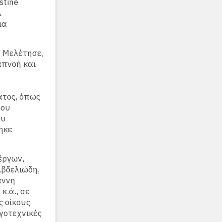
stine
λ
ια
. Μελέτησε,
απνοή και
ατος, όπως
ρου
ου
ηκε
έργων,
Αβδελιώδη,
άννη
.ά., σε
ς οίκους
ογοτεχνικές