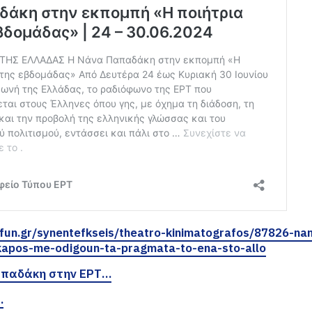
l4fun.gr/synentefkseis/theatro-kinimatografos/87826-na
kapos-me-odigoun-ta-pragmata-to-ena-sto-allo
απαδάκη στην ΕΡΤ…
…