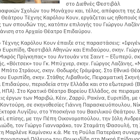
στο Διεθνές Φεστιβάλ
αφικών Σχολών του Μονάχου και, τέλος, απόφοιτη της 
 Θεάτρου Τέχνης Καρόλου Κουν, εργάζεται ως ηθοποιός 
 των σπουδών της, κατόπιν επιλογής του Γιώργου Λαζάν
άνιση στο Αρχαίο Θέατρο Επιδαύρου.
 Τέχνης Καρόλου Κουν έπαιξε στις παραστάσεις: «Ιφιγέν
υ Ευριπίδη, Φεστιβάλ Αθηνών και Επιδαύρου, σκην. Γιώρ
Μικρός Πρίγκηπας» του Αντουάν ντε Σαιντ – Εξυπερύ, σκ
ς, «Βόιτσεκ» του Γκ. Μπύχνερ, σκην. Γιώργος Λαζάνης, «
 Μπότο Στράους, σκην. Θοδωρής Γράμψας. Στο Εθνικό Θέα
ου Ευριπίδη, σκην. Στάθης Λιβαθινός, Πειραματική Σκην
 Επιδαύρου, περιοδεία στην Ελλάδα και στο εξωτερικό (
 ΗΠΑ). Στο Κρατικό Θέατρο Βορείου Ελλάδος, σε πειραμα
ις έργων των Μαριβώ, Κέιν, Ζαρρύ, Ρακίνα, Ευριπίδη, μ
 Κοντούρη, σε σκηνοθεσίες Γιάννη Παρασκευόπουλου, Νί
Έκτορα Λυγίζου, στο Υποσκήνιο του Βασιλικού Θεάτρου. Έ
ί, επίσης, με την Πέπη Οικονομοπούλου, την Ιόλη Ανδρε
ιώδη, τον Γιώργο Γιανναράκο, τον Σταμάτη Φασουλή, τη
τη Μαρλένε Καμίνσκυ κ.ά. Με τη Ρούλα Πατεράκη συνερ
ποννησιακό Πόλεμο» του Θουκυδίδη στη Μικρή Επίδαυρο