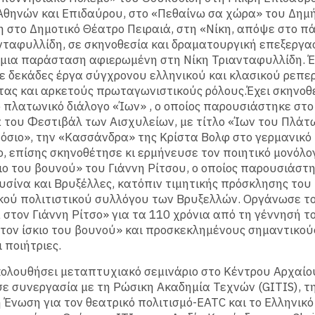
Αθηνών και Επιδαύρου, στο «Πεθαίνω σα χώρα» του Δημ
 στο Δημοτικό Θέατρο Πειραιά, στη «Νίκη, απόψε στο πά
νταφυλλίδη, σε σκηνοθεσία και δραματουργική επεξεργα
μια παράσταση αφιερωμένη στη Νίκη Τριανταφυλλίδη. Έχ
ε δεκάδες έργα σύγχρονου ελληνικού και κλασικού ρεπε
ας και αρκετούς πρωταγωνιστικούς ρόλους.Έχει σκηνοθ
 πλατωνικό διάλογο «Ίων» , ο οποίος παρουσιάστηκε στο
του Φεστιβάλ των Αισχυλείων, με τίτλο «Ίων του Πλάτ
όσιο», την «Κασσάνδρα» της Κρίστα Βολφ στο γερμανικό
 επίσης σκηνοθέτησε κι ερμήνευσε τον ποιητικό μονόλ
κιο του βουνού» του Γιάννη Ρίτσου, ο οποίος παρουσιάστ
υσίνα και Βρυξέλλες, κατόπιν τιμητικής πρόσκλησης του
κού πολιτιστικού συλλόγου των Βρυξελλών. Οργάνωσε τ
στον Γιάννη Ρίτσο» για τα 110 χρόνια από τη γέννησή το
τον ίσκιο του βουνού» και προσκεκλημένους σημαντικού
 ποιήτριες.
ολουθήσει μεταπτυχιακό σεμινάριο στo Κέντρου Αρχαίο
ε συνεργασία με τη Ρώσικη Ακαδημία Τεχνών (GITIS), τ
Ένωση για τον θεατρικό πολιτισμό-EATC και το Ελληνικό