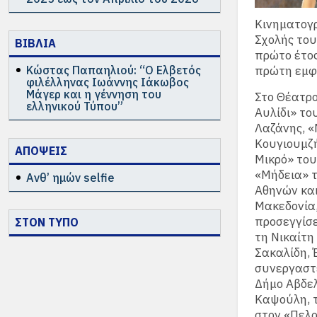
Κινηματογρ
Σχολής του
ΒΙΒΛΙΑ
πρώτο έτος
Κώστας Παπαηλιού: “Ο Ελβετός
πρώτη εμφ
φιλέλληνας Ιωάννης Ιάκωβος
Μάγερ και η γέννηση του
Στο Θέατρο
ελληνικού Τύπου”
Αυλίδι» το
Λαζάνης, «
Κουγιουμζή
ΑΠΟΨΕΙΣ
Μικρό» του
«Μήδεια» τ
Ανθ’ ημών selfie
Αθηνών και
Μακεδονία,
προσεγγίσε
ΣΤΟΝ ΤΥΠΟ
τη Νικαίτη
Σακαλίδη, 
συνεργαστε
Δήμο Αβδελ
Καψούλη, 
στον «Πελο