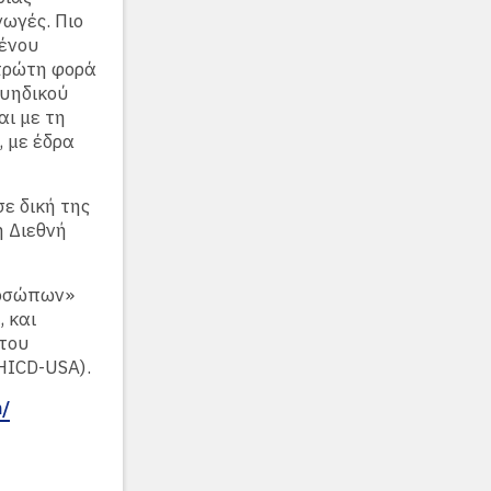
ωγές. Πιο
ένου
πρώτη φορά
ουηδικού
αι με τη
, με έδρα
ε δική της
η Διεθνή
ροσώπων»
, και
ύτου
HICD-USA).
m/