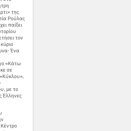
ήτρη
ρτι» της
σία Ρούλας
ει παίξει
ρτορίου
ετήσει τον
 κύριο
ωνα- Ένα
ογο «Κάτω
ηκε σε
 «Κύκλου»,
ο
υ, με το
ς Έλληνες
υ
ην
 Κέντρο