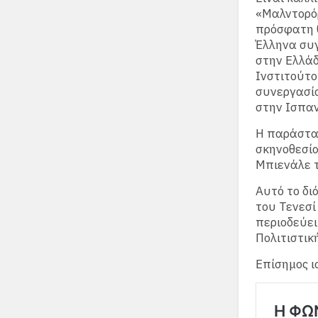
«Μαλντορόρ
πρόσφατη 
Έλληνα συ
στην Ελλάδ
Ινστιτούτο
συνεργασία
στην Ισπαν
Η παράστασ
σκηνοθεσία
Μπιενάλε τ
Αυτό το δι
του Τενεσί
περιοδεύει
Πολιτιστικ
Επίσημος ι