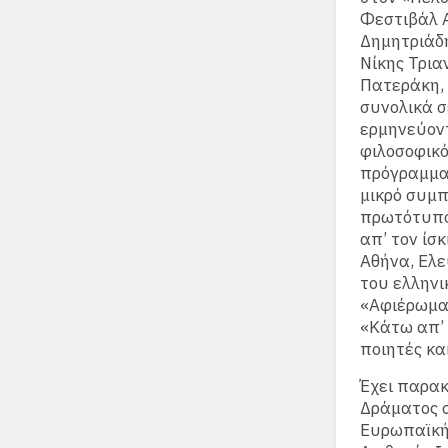
Φεστιβάλ 
Δημητριάδη
Νίκης Τρια
Πατεράκη, 
συνολικά σ
ερμηνεύοντ
φιλοσοφικό
πρόγραμμα 
μικρό συμπ
πρωτότυπο,
απ’ τον ίσ
Αθήνα, Ελε
του ελληνι
«Αφιέρωμα 
«Κάτω απ’ 
ποιητές και
Έχει παρακ
Δράματος σ
Ευρωπαϊκή 