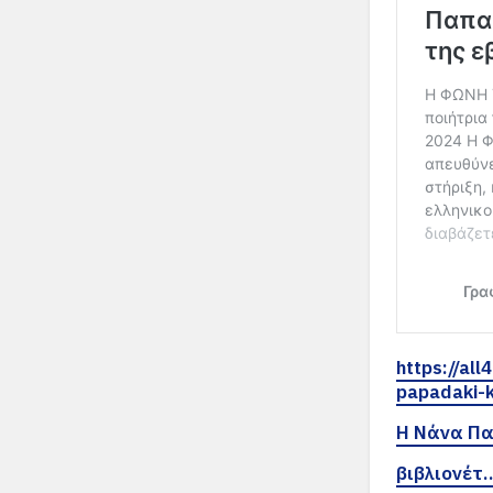
https://al
papadaki-
Η Νάνα Π
βιβλιονέτ