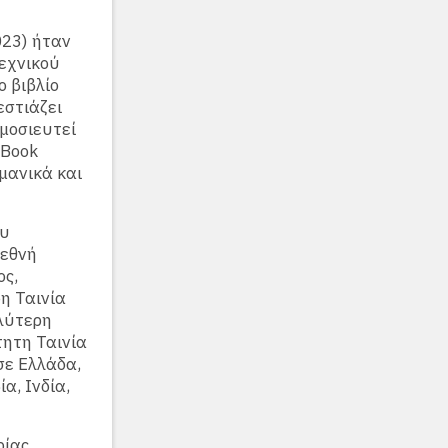
023) ήταν
εχνικού
ο βιβλίο
εστιάζει
ημοσιευτεί
 Book
ρμανικά και
ου
ιεθνή
ος,
η Ταινία
αλύτερη
τητη Ταινία
σε Ελλάδα,
α, Ινδία,
ρίας