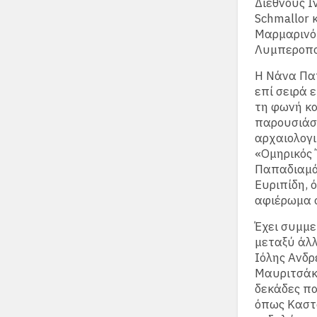
Διεθνούς Ι
Schmallor κ
Μαρμαρινό 
Λυμπεροπο
Η Νάνα Παπ
επί σειρά 
τη φωνή κα
παρουσιάστ
αρχαιολογι
«Ομηρικός 
Παπαδιαμά
Ευριπίδη, 
αφιέρωμα σ
Έχει συμμε
μεταξύ άλλ
Ιόλης Ανδρ
Μαυριτσάκη
δεκάδες πα
όπως Καστα