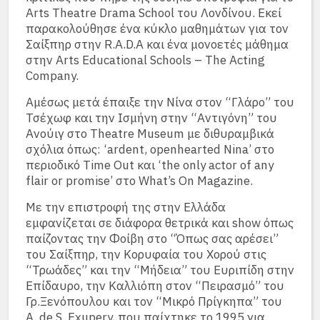
Arts Theatre Drama School του Λονδίνου. Εκεί
παρακολούθησε ένα κύκλο μαθημάτων για τον
Σαίξπηρ στην R.A.D.A και ένα μονοετές μάθημα
στην Arts Educational Schools – The Acting
Company.
Αμέσως μετά έπαιξε την Νίνα στον “Γλάρο” του
Τσέχωφ και την Ισμήνη στην “Αντιγόνη” του
Ανούιγ στο Theatre Museum με διθυραμβικά
σχόλια όπως: ‘ardent, openhearted Nina’ στο
περιοδικό Time Out και ‘the only actor of any
flair or promise’ στο What’s On Magazine.
Με την επιστροφή της στην Ελλάδα
εμφανίζεται σε διάφορα θετρικά και show όπως
παίζοντας την Φοίβη στο “Όπως σας αρέσει”
του Σαίξπηρ, την Κορυφαία του Χορού στις
“Τρωάδες” και την “Μήδεια” του Ευριπίδη στην
Επίδαυρο, την Καλλιόπη στον “Πειρασμό” του
Γρ.Ξενόπουλου και τον “Μικρό Πρίγκηπα” του
A. de S. Exupery, που παίχτηκε το 1995 για