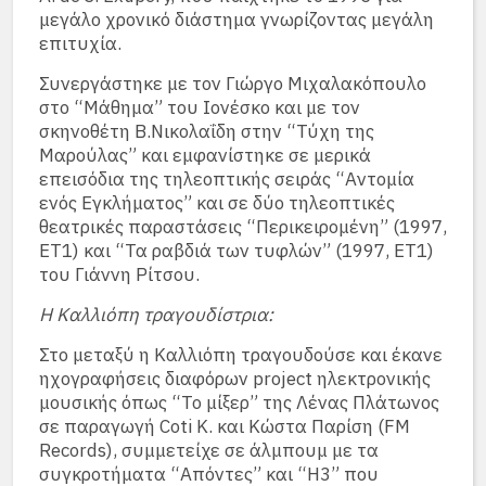
μεγάλο χρονικό διάστημα γνωρίζοντας μεγάλη
επιτυχία.
Συνεργάστηκε με τον Γιώργο Μιχαλακόπουλο
στο “Μάθημα” του Ιονέσκο και με τον
σκηνοθέτη Β.Νικολαΐδη στην “Τύχη της
Μαρούλας” και εμφανίστηκε σε μερικά
επεισόδια της τηλεοπτικής σειράς “Αντομία
ενός Εγκλήματος” και σε δύο τηλεοπτικές
θεατρικές παραστάσεις “Περικειρομένη” (1997,
ΕΤ1) και “Τα ραβδιά των τυφλών” (1997, ΕΤ1)
του Γιάννη Ρίτσου.
Η Καλλιόπη τραγουδίστρια:
Στο μεταξύ η Καλλιόπη τραγουδούσε και έκανε
ηχογραφήσεις διαφόρων project ηλεκτρονικής
μουσικής όπως “Το μίξερ” της Λένας Πλάτωνος
σε παραγωγή Coti K. και Κώστα Παρίση (FM
Records), συμμετείχε σε άλμπουμ με τα
συγκροτήματα “Απόντες” και “H3” που