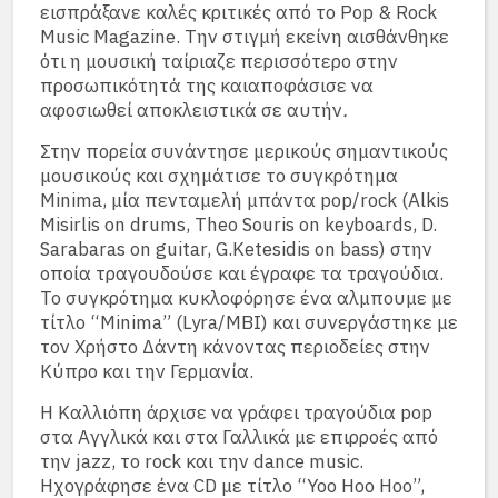
εισπράξανε καλές κριτικές από το Pop & Rock
Music Magazine. Την στιγμή εκείνη αισθάνθηκε
ότι η μουσική ταίριαζε περισσότερο στην
προσωπικότητά της καιαποφάσισε να
αφοσιωθεί αποκλειστικά σε αυτήν
.
Στην πορεία συνάντησε μερικούς σημαντικούς
μουσικούς και σχημάτισε το συγκρότημα
Minima, μία πενταμελή μπάντα pop/rock (Alkis
Misirlis on drums, Theo Souris on keyboards, D.
Sarabaras on guitar, G.Ketesidis on bass) στην
οποία τραγουδούσε και έγραφε τα τραγούδια.
Το συγκρότημα κυκλοφόρησε ένα αλμπουμε με
τίτλο “Minima” (Lyra/MBI) και συνεργάστηκε με
τον Χρήστο Δάντη κάνοντας περιοδείες στην
Κύπρο και την Γερμανία.
Η Καλλιόπη άρχισε να γράφει τραγούδια pop
στα Αγγλικά και στα Γαλλικά με επιρροές από
την jazz, το rock και την dance music.
Ηχογράφησε ένα CD με τίτλο “Yoo Hoo Hoo”,