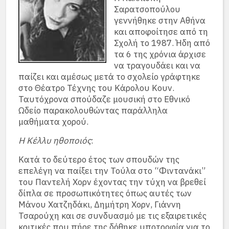
Σαρατσοπούλου
γεννήθηκε στην Αθήνα
και αποφοίτησε από τη
Σχολή το 1987. Ήδη από
τα 6 της χρόνια άρχισε
να τραγουδάει και να
παίζει και αμέσως μετά το σχολείο γράφτηκε
στο Θέατρο Τέχνης του Κάρολου Κουν.
Ταυτόχρονα σπούδαζε μουσική στο Εθνικό
Ωδείο παρακολουθώντας παράλληλα
μαθήματα χορού.
Η Κέλλυ ηθοποιός
:
Κατά το δεύτερο έτος των σπουδών της
επελέγη να παίξει την Τούλα στο “Φιντανάκι”
του Παντελή Χορν έχοντας την τύχη να βρεθεί
δίπλα σε προσωπικότητες όπως αυτές των
Μάνου Χατζηδάκι, Δημήτρη Χορν, Γιάννη
Τσαρούχη και σε συνδυασμό με τις εξαιρετικές
κριτικές που πήρε της δόθηκε υποτροφία για το