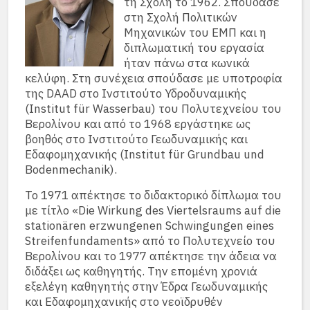
τη Σχολή το 1962. Σπούδασε
στη Σχολή Πολιτικών
Μηχανικών του ΕΜΠ και η
διπλωματική του εργασία
ήταν πάνω στα κωνικά
κελύφη. Στη συνέχεια σπούδασε με υποτροφία
της DAAD στο Ινστιτούτο Υδροδυναμικής
(Institut für Wasserbau) του Πολυτεχνείου του
Βερολίνου και από το 1968 εργάστηκε ως
βοηθός στο Ινστιτούτο Γεωδυναμικής και
Εδαφομηχανικής (Institut für Grundbau und
Bodenmechanik).
Το 1971 απέκτησε το διδακτορικό δίπλωμα του
με τίτλο «Die Wirkung des Viertelsraums auf die
stationären erzwungenen Schwingungen eines
Streifenfundaments» από το Πολυτεχνείο του
Βερολίνου και το 1977 απέκτησε την άδεια να
διδάξει ως καθηγητής. Την επομένη χρονιά
εξελέγη καθηγητής στην Έδρα Γεωδυναμικής
και Εδαφομηχανικής στο νεοϊδρυθέν