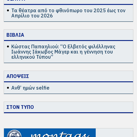
Τα θέατρα από το φθινόπωρο του 2025 έως τον
Απρίλιο του 2026
ΒΙΒΛΙΑ
Κώστας Παπαηλιού: “Ο Ελβετός φιλέλληνας
Ιωάννης Ιάκωβος Μάγερ και η γέννηση του
ελληνικού Τύπου”
ΑΠΟΨΕΙΣ
Ανθ’ ημών selfie
ΣΤΟΝ ΤΥΠΟ