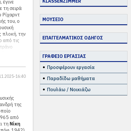
KLASSENZIMMER
 έγινε
ε τη σειρά
υ Ρίχαρντ
ΜΟΥΣΕΙΟ
ής του, ο
ουσική
ς πλοκή, την
ΕΠΑΓΓΕΛΜΑΤΙΚΟΣ ΟΔΗΓΟΣ
ο από τις
οπράνο
χάκε
ΓΡΑΦΕΙΟ ΕΡΓΑΣΙΑΣ
ους της
μαέστρου
Προσφέρουν εργασία
11.2025-16:40
Παραδίδω μαθήματα
Πουλάω / Νοικιάζω
υσικής
λανδρή της
οποίο
1965 από
αι τη
Νίκη
πόφ. 1942)