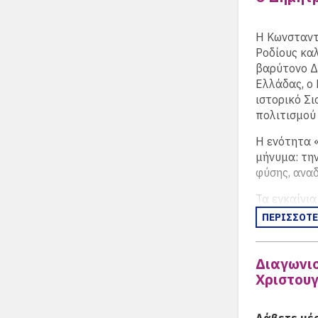
Kerzenlicht
Panagiotidi
Η Κωνσταντ
Ausstellung
Ροδίους καλ
Gesamtinsta
βαρύτονο Δ
Videoarbeite
Ελλάδας, ο 
ιστορικό Σ
https://ww
πολιτισμού
Η ενότητα «
μήνυμα: την
φύσης, αναδ
Τα εγκαίνια
Ρόδιος βαρύ
ΠΕΡΙΣΣΟΤ
φωτογράφος
διοργανώθη
Διαγωνισ
επιβεβαιώνο
Χριστουγ
παρουσία.
Λάβετε μέ