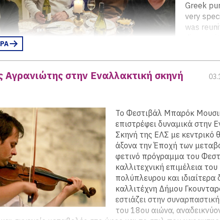
Greek pu
very speci
was reuni
dinner wit
ΕΡΑ
former c
from our 
legendary
ς Αγρανιώτης στην Εναλλακτική σκηνή
03.
the Deut
left to right: Corinna Jessen, Franziska von Woyski, Emily Hab
ing. Corinna Jessen, Franziska von Woyski, Emily Haber, and 
To Φεστιβάλ Μπαρόκ Μουσι
επιστρέφει δυναμικά στην 
γηθεί δύο σημαντικές εκδηλώσεις:
(περισσότερα…)
Σκηνή της ΕΛΣ με κεντρικό 
άξονα την Έποχή των μεταβ
φετινό πρόγραμμα του Φεστ
καλλιτεχνική επιμέλεια του
πολύπλευρου και ιδιαίτερα
καλλιτέχνη Δήμου Γκουνταρ
εστιάζει στην συναρπαστική
του 18ου αιώνα, αναδεικνύο