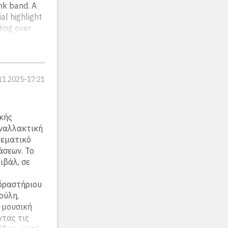
nk band. A
al highlight
ting over
h four
lassmates
(for many,
) time at
11.2025-17:21
sche Schule
er, and
Sabine
κής
Εναλλακτική
θεματικό
άσεων. Το
ιβάλ, σε
 δραστήριου
ούλη,
 μουσική
ντας τις