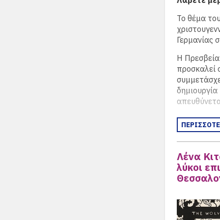
Το θέμα του
χριστουγεν
Γερμανίας 
Η Πρεσβεία
προσκαλεί 
συμμετάσχετ
δημιουργία
απευθύνεται
Τα πέντε π
ΠΕΡΙΣΣΟΤ
χριστουγενν
μορφή, σε 
χρονιάς.
(π
Λένα Κιτ
λύκοι επ
Θεσσαλο