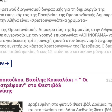
 φετινού διαγωνισμού ζωγραφικής για τη δημιουργία της
νιάτικης κάρτας της Πρεσβείας της Ομοσπονδιακής Δημοκρ
στην Αθήνα είναι «Χριστουγεννιάτικα χρώματα»
 της Ομοσπονδιακής Δημοκρατίας της Γερμανίας στην Αθήν
σε συνεργασία με τον χορηγό επικοινωνίας «ΑΘΗΝΟΡΑΜΑ» ν
ε για δέκατη τρίτη συνεχή χρονιά στον διαγωνισμό ζωγραφι
 της ευχετήριας κάρτας Χριστουγέννων της Πρεσβείας. Ο δι
 σε παιδιά ηλικίας 6 έως 12 ετών, που κατοικούν μόνιμα σ
ρώτα έργα που θα διακριθούν στον διαγωνισμό θα αποσταλο
ΕΡΑ
ιάτικες κάρτες της Πρεσβείας είτε ταχυδρομικά, είτε σε ψ
πολλούς παραλήπτες για να μεταφέρουν τις πιο όμορφες ευχ
ερισσότερα…)
σοπούλου, Βασίλης Κουκαλάνι – ” Οι
13.
ιστρέφουν” στο Φεστιβάλ
νίκης
Βραβευμένη στο φετινό Φεστιβάλ Δράμας, 
και στο πλαίσιο του 66ου Διεθνούς Φεστιβάλ