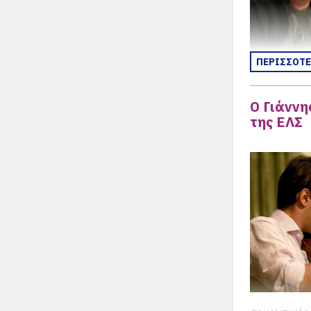
ΠΕΡΙΣΣΟΤ
Ο Γιάννη
της ΕΛΣ
Athen. From 
Sabine Bann
Banning.
Είχαν προη