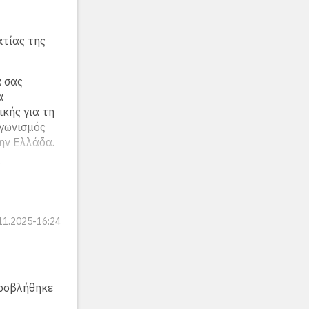
ατίας της
α σας
α
κής για τη
αγωνισμός
την Ελλάδα.
ύν ως
ηφιακή
ές της
11.2025-16:24
προβλήθηκε