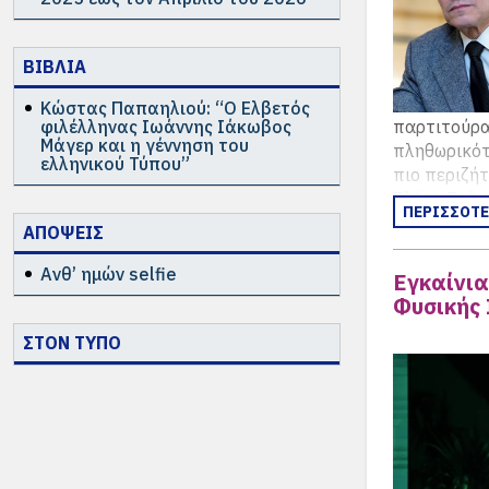
ΒΙΒΛΙΑ
Κώστας Παπαηλιού: “Ο Ελβετός
φιλέλληνας Ιωάννης Ιάκωβος
παρτιτούρα 
Μάγερ και η γέννηση του
πληθωρικότ
ελληνικού Τύπου”
πιο περιζήτ
Ελένα Στίχ
ΠΕΡΙΣΣΟΤ
έρχονται σ
ΑΠΟΨΕΙΣ
Σαλώμης κα
όπερας της
Ανθ’ ημών selfie
Εγκαίνια
Φυσικής 
ΣΤΟΝ ΤΥΠΟ