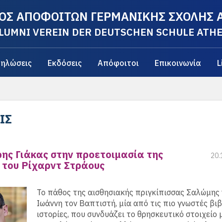
ΟΣ ΑΠΟΦΟΙΤΩΝ ΓΕΡΜΑΝΙΚΗΣ ΣΧΟΛΗΣ
LUMNI VEREIN DER DEUTSCHEN SCHULE ATH
ηλώσεις
Εκδόσεις
Απόφοιτοι
Επικοινωνία
L
ΙΣ
ης Γιάκας στην προετοιμασία της
20.
 του Ρίχαρντ Στράους
Το πάθος της αισθησιακής πριγκίπισσας Σαλώμης 
Ιωάννη τον Βαπτιστή, μία από τις πιο γνωστές βι
ιστορίες, που συνδυάζει το θρησκευτικό στοιχείο 