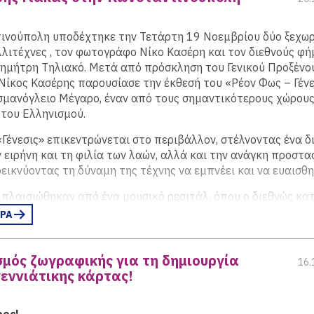
 und seine Kraft, Zustände und Atmosphären zu verändern, ist 
 immer nur ein Aspekt unter zahlreichen. In einer komplex ang
ινούπολη υποδέχτηκε την Τετάρτη 19 Νοεμβρίου δύο ξεχω
 im EMΣT in Athen 2024 verwandelte sie den Ausstellungsraum
λιτέχνες , τον φωτογράφο Νίκο Κασέρη και τον διεθνούς φή
llation aus Glas-, Wachsund Bronzeskulpturen, die mit Klang
ημήτρη Τηλιακό. Μετά από πρόσκληση του Γενικού Προξένο
n in Dialog traten.
Νίκος Κασέρης παρουσίασε την έκθεσή του «Ρέον Φως – Γένε
ισμανόγλειο Μέγαρο, έναν από τους σημαντικότερους χώρου
w.parnass.at/news/7-kuenstlerinnen-die-das-licht-beher
 του Ελληνισμού.
Γένεσις» επικεντρώνεται στο περιβάλλον, στέλνοντας ένα δ
 ειρήνη και τη φιλία των λαών, αλλά και την ανάγκη προστα
εικνύοντας τη δύναμη της τέχνης να εμπνέει και να ευαισθη
 πλαισιώθηκαν από ένα μουσικό ρεσιτάλ, όπου ο διεθνώς κα
τονος Δημήτρης Τηλιακός, ο πιανίστας Δημήτρης Γιάκας και 
ΕΡΑ
 δημιούργησαν μια ξεχωριστή καλλιτεχνική εμπειρία. Η έκθ
κε από το Γενικό Προξενείο της Ελλάδας στην Κωνσταντινού
μός ζωγραφικής για τη δημιουργία
ντας τη σημασία της για τον ελληνικό πολιτισμό και τη διε
16.
εννιάτικης κάρτας!
(περισσότερα…)
ρος!