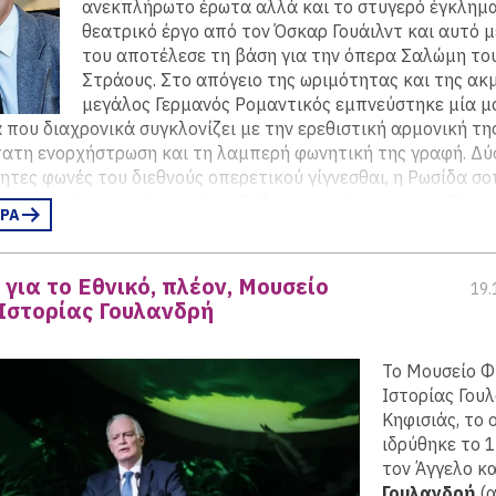
ανεκπλήρωτο έρωτα αλλά και το στυγερό έγκλημα,
θεατρικό έργο από τον Όσκαρ Γουάιλντ και αυτό μ
του αποτέλεσε τη βάση για την όπερα Σαλώμη το
Στράους. Στο απόγειο της ωριμότητας και της ακμ
μεγάλος Γερμανός Ρομαντικός εμπνεύστηκε μία μ
που διαχρονικά συγκλονίζει με την ερεθιστική αρμονική τη
ατη ενορχήστρωση και τη λαμπερή φωνητική της γραφή. Δύ
ητες φωνές του διεθνούς οπερετικού γίγνεσθαι, η Ρωσίδα σ
ινα και ο Αυστριακός τενόρος Βόλφγκανγκ Άμπλινγκερ-Σπερ
ΕΡΑ
την Ελλάδα για να ενσαρκώσουν τους πρωταγωνιστικούς ρόλ
ι του Ηρώδη αντίστοιχα, υπό τη διεύθυνση του κορυφαίου 
 χώρας μας, Λουκά Καρυτινού.
(περισσότερα…)
 για το Εθνικό, πλέον, Μουσείο
19.
Ιστορίας Γουλανδρή
Το Μουσείο Φ
Ιστορίας Γου
Κηφισιάς, το 
ιδρύθηκε το 
τον Άγγελο κ
Γουλανδρή
(α