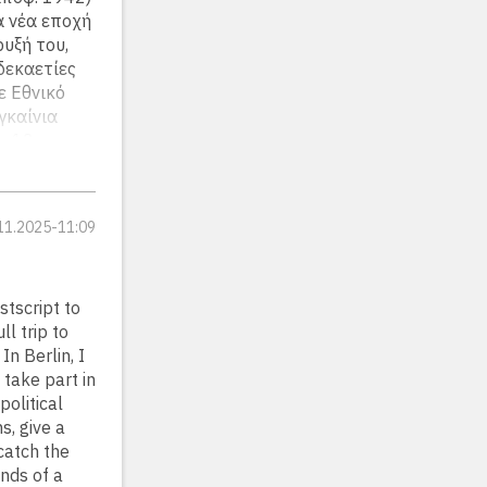
α νέα εποχή
υξή του,
δεκαετίες
ε Εθνικό
γκαίνια
ς 12
ική αξία
11.2025-11:09
ηφισιάς με
ο. Τα
ης
ostscript to
ll trip to
n Berlin, I
t take part in
political
s, give a
 catch the
unds of a