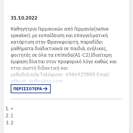
31.10.2022
Καθηγήτρια Γερμανικών από Γερμανία(native
speaker), με εκπαίδευση και επαγγελματική
κατάρτιση στην Φρανκφούρτη, παραδίδει
μαθήματα διαδικτυακά σε παιδιά, ενήλικες,
φοιτητές σε όλα τα επίπεδα(A1-C2).Ιδιαίτερη
έμφαση δίνεται στον προφορικό λόγο καθώς και
στην σωστή διδακτική και
μεθοδολογία.Τηλέφωνο: 6946927888 Email:
efkont_gr@yahoo.com
ΠΕΡΙΣΣΟΤΕΡΑ
11.10.2022
Τεταρτοετής φοιτήτρια ιατρικής Αθηνών, με
«
γερμανικά και ελληνικά ως μητρικές γλώσσες,
1
γερμανικό πτυχίο C2 και αγγλικό πτυχίο C2,
αναλαμβάνω τη παράδοση μαθημάτων σε
2
μαθητικά, φυσική, χημεία, βιολογία, νέα ελληνικά