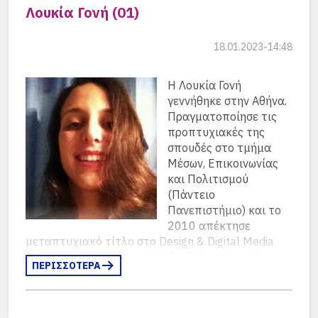
“
AusZeiten&Räumen
“. (website
Λουκία Γονή (01)
christinavazou.com
, blog:
christinavazou.wordpress.com
)
18.01.2023-14:48
Η Λουκία Γονή
γεννήθηκε στην Αθήνα.
Πραγματοποίησε τις
προπτυχιακές της
σπουδές στο τμήμα
Μέσων, Επικοινωνίας
και Πολιτισμού
(Πάντειο
Πανεπιστήμιο) και το
2010 απέκτησε
μεταπτυχιακό τίτλο στο Design & Digital Media
(MSc) (Πανεπιστήμιο του Εδιμβούργου). Από το
ΠΕΡΙΣΣΟΤΕΡΑ
2012 εργάζεται στον χώρο της επικοινωνίας ως
digital strategist. To 2022 δημιούργησε το Positive
Space studio για να μοιραστεί την αγάπη της για