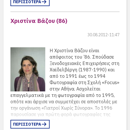
ΠΕΡΙΣΣΟΤΕΡΑ
Χριστίνα Βάζου (86)
30.08.2012-11:47
Η Χριστίνα Βάζου είναι
απόφοιτος του ’86. Σπούδασε
Ξενοδοχειακές Επιχειρήσεις στη
Χαϊδελβέργη (1987-1990) και
από το 1991 έως το 1994
Φωτογραφία στη Σχολή «Focus»
στην Αθήνα. Ασχολείται
επαγγελματικά με τη φωτογραφία από το 1995,
οπότε και άρχισε να συμμετέχει σε αποστολές με
την οργάνωση «Γιατροί Χωρίς Σύνορα». Το 1996
παρουσίασε για πρώτη φορά φωτογραφίες της
στην έκθεση «Νέοι Έλληνες Φωτογράφοι» στη
ΠΕΡΙΣΣΟΤΕΡΑ
Θεσσαλονίκη. Ακολούθησαν ομαδικές και ατομικές