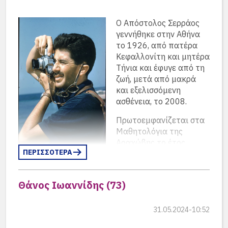
Ο Απόστολος Σερράος
γεννήθηκε στην Αθήνα
το 1926, από πατέρα
Κεφαλλονίτη και μητέρα
Τήνια και έφυγε από τη
ζωή, μετά από μακρά
και εξελισσόμενη
ασθένεια, το 2008.
Πρωτοεμφανίζεται στα
Μαθητολόγια της
Αραχώβης το έτος
ΠΕΡΙΣΣΟΤΕΡΑ
1938-39 ατην Α’
Γυμνασίου και απαρμένει έως το έτος 1942-43
στην Ε’ Γυμνασίου, όμως είναι πιθανόν να φοίτησε
Θάνος Ιωαννίδης (73)
και την επομένη χρονιά 1943-44.
Σπούδασε νομικά στο Εθνικό και Καποδιστριακό
31.05.2024-10:52
Πανεπιστήμιο Αθηνών και εν συνεχεία, μερικά