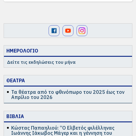
τη φωτογραφία και τη yoga με μικρούς και
μεγάλους. Έχει παρακολουθήσει σεμινάρια
καλλιτεχνικής φωτογραφίας, δημιουργίας
photobook, συμμετοχικής φωτογραφίας και έχει
πάρει μέρος σε ομαδικές εκθέσεις. Επίσης, έχει
ολοκληρώσει τα εκπαιδευτικά προγράμματα για
δασκάλους στο Ayama Yoga House (RYS-250) και
για δασκάλους παιδικής yoga στο Flower Kids Yoga
ΗΜΕΡΟΛΟΓΙΟ
School (100h).
Δείτε τις εκδηλώσεις του μήνα
ΘΕΑΤΡΑ
Τα θέατρα από το φθινόπωρο του 2025 έως τον
Απρίλιο του 2026
ΒΙΒΛΙΑ
Κώστας Παπαηλιού: “Ο Ελβετός φιλέλληνας
Ιωάννης Ιάκωβος Μάγερ και η γέννηση του