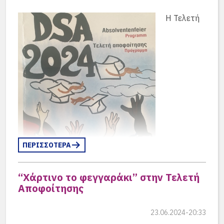
κ. Stefan Estermann, ο Πρόεδρος του Διοικητικού
Συμβουλίου του Συλλόγου Γερμανικής Σχολής
H Τελετή
Αθηνών, Dr. Marcus Bremer, η Διευθύντρια της
DSA, κ. Annedore Dierker, ο Αναπληρωτής
Διευθυντής της DSA, κ. Βασίλης Τόλιας, η
Πρόεδρος του Συλλόγου Γονέων κ. Βίκυ
Αθανάσογλου, οι εκπρόσωποι του Μαθητικού
Συμβουλίου και τελειόφοιτοι.
Από τον Σύλλογο Αποφοίτων μίλησε ο Πρόεδρος,
Κώστας Γαλάνης:
(περισσότερα…)
ΠΕΡΙΣΣΟΤΕΡΑ
“Χάρτινο το φεγγαράκι” στην Τελετή
Αποφοίτησης
Αποφοίτησης, η Absolventen Feier, που
εορτάστηκε στην Γερμανική Σχολή Αθηνών με
23.06.2024-20:33
μεγάλη λαμπρότητα και είχε τεράστια επιτυχία,