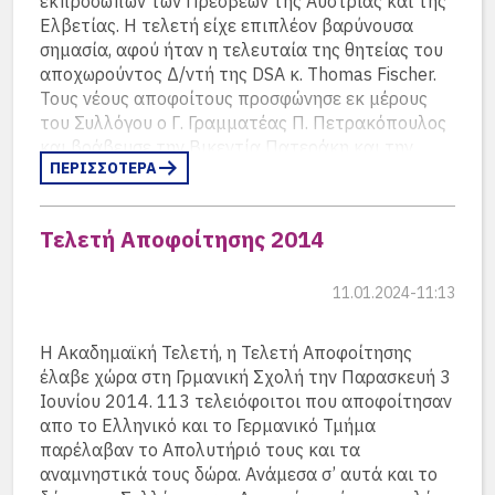
εκπροσώπων των Πρέσβεων της Αυστρίας και της
Ελβετίας. Η τελετή είχε επιπλέον βαρύνουσα
σημασία, αφού ήταν η τελευταία της θητείας του
αποχωρούντος Δ/ντή της DSA κ. Thomas Fischer.
Τους νέους αποφοίτους προσφώνησε εκ μέρους
του Συλλόγου ο Γ. Γραμματέας Π. Πετρακόπουλος
και βράβευσε την Βικεντία Πατεράκη και την
ΠΕΡΙΣΣΟΤΕΡΑ
Αλεξία Αλεβιζοπούλου, προέδρους των μαθητικών
κοινοτήτων.
Τελετή Αποφοίτησης 2014
11.01.2024-11:13
Η Ακαδημαϊκή Τελετή, η Τελετή Αποφοίτησης
έλαβε χώρα στη Γρμανική Σχολή την Παρασκευή 3
Ιουνίου 2014. 113 τελειόφοιτοι που αποφοίτησαν
απο το Ελληνικό και το Γερμανικό Τμήμα
παρέλαβαν το Απολυτήριό τους και τα
αναμνηστικά τους δώρα. Ανάμεσα σ’ αυτά και το