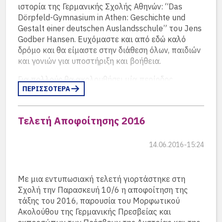
Fällen waren beide Eltern Absolventen), unter uns
ιστορία της Γερμανικής Σχολής Αθηνών: “Das
waren – und sie ließen sich gemeinsam
Dörpfeld-Gymnasium in Athen: Geschichte und
fotografieren.
Gestalt einer deutschen Auslandsschule” του Jens
Godber Hansen. Ευχόμαστε και από εδώ καλό
δρόμο και θα είμαστε στην διάθεση όλων, παιδιών
και γονιών για υποστήριξη και βοήθεια.
Για πολλούς θα ακολουθήσει μία περίοδος
ΠΕΡΙΣΣΟΤΕΡΑ
αναμονής των αποτελεσμάτων των Εισαγωγικών
Εξετάσεων στα ελληνικά πανεπιστήμια και
άλλους μία περίοδος ανεύρεσης τόπου σπουδών
Τελετή Αποφοίτησης 2016
εκτός συνόρων. Σε συνεργασία λοιπόν με τους
backstage, στην πίσω αυλή για τις φωτογραφίες
περυσινούς αποφοίτους ετοιμάσαμε ένα
των τμημάτων πριν από την τελετή
κατάλογο με οδηγίες για τα παιδιά που
14.06.2016-15:24
προτίθενται να συνεχίσουν στην Γερμανία, την
Αυστρία ή την Ελβετία.
Περισσότερα…
Με μια εντυπωσιακή τελετή γιορτάστηκε στη
Σχολή την Παρασκευή 10/6 η αποφοίτηση της
τάξης του 2016, παρουσία του Μορφωτικού
Ακολούθου της Γερμανικής Πρεσβείας και