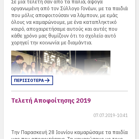
Σε μία τελετή σαν απο τα παλιά, άψογα
Μερκούρη. Στην δισκογραφία πέρασε για πρώτη
Ακολούθησε η απονομή των υποτροφιών του
οργανωμένη από τον Σύλλογο Γονέων, με τα παιδιά
φορά το 1958 με τη Νάνα Μούσχουρη με
Συλλόγου της DSA και του DAAD και η τελετή
που μόλις αποφοιτούσαν να λάμπουν, με εμάς
διαφοροποιημένους στίχους. Θεωρείται το πρώτο
έκλεισε με την επίδοση των απολυτηρίων και τις
όλους να καμαρώνουμε, με ένα καταπληκτικό
τραγούδι που δημιουργήθηκε από πρωτότυπους
βραβεύσεις για ιδιαίτερες επιδόσεις των
καιρό, αποχαιρετήσαμε αυτούς και αυτές που
στίχους του Γκάτσου.
(περισσότερα…)
τελειοφοίτων.
κάθε χρόνο μας θυμίζουν ότι το σχολείο αυτό
χορηγεί την κοινωνία με διαμάντια.
Ενδιάμεσα έπαιξαν τα μουσικά σύνολα των
μαθητών και η βραδιά ολοκληρώθηκε με δείπνο.
Εκ μέρους του Συλλόγου Αποφοίτων μίλησε ο
πρόεδρος Κώστας Γαλάνης:
(περισσότερα…)
ΠΕΡΙΣΣΟΤΕΡΑ
Τελετή Αποφοίτησης 2019
07.07.2019-10:41
Οι αριστούχοι επι σκηνής, 16 τον αριθμό
Την Παρασκευή 28 Ιουνίου καμαρώσαμε τα παιδία
μας που αποφοιτήσανε. Τα καμαρώσαμε με τους