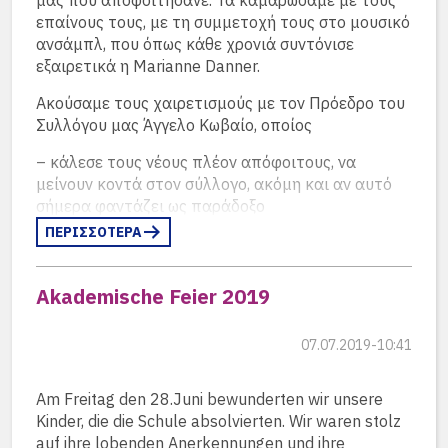
επαίνους τους, με τη συμμετοχή τους στο μουσικό
ανσάμπλ, που όπως κάθε χρονιά συντόνισε
εξαιρετικά η Marianne Danner.
Ακούσαμε τους χαιρετισμούς με τον Πρόεδρο του
Συλλόγου μας Άγγελο Κωβαίο, οποίος
Ο Dr. Marcus Bremer, Πρόεδρος του Vorstand του
– κάλεσε τους νέους πλέον απόφοιτους, να
Συλλόγου της Γερμανικής Σχολής Αθηνών, με το
μείνουν κοντά στον σύλλογο, ακόμη και αν αυτό
Μουσικό Σύνολο δίπλα του, απευθύνεται στους
σήμερα φαντάζει ως παράδοξο
νέους Απόφοιτους περιστρέφοντας την εξαιρετική
ΠΕΡΙΣΣΟΤΕΡΑ
ομιλία του γύρω από το ρήμα “schaffen”.
– ανέφερε ότι το πρώτο αποχαιρετιστήριο δώρο
μας είναι η Ιστορία της Γερμανικής Σχολής, το
βιβλίο του Jens Godber Hansen
Akademische Feier 2019
– και το άλλο αναμνηστικό μας δώρο ήρθε από
την Λίζα Γεωμπρέ, απόφοιτο του 1973, που
07.07.2019-10:41
σχεδίασε μία σειρά από σελιδοδείκτες και τον Άκη
Παπαδόπουλο, απόφοιτο του 1988, που τους
Am Freitag den 28.Juni bewunderten wir unsere
εκτύπωσε ειδικά για την περίσταση, και
Kinder, die die Schule absolvierten. Wir waren stolz
auf ihre lobenden Anerkennungen und ihre