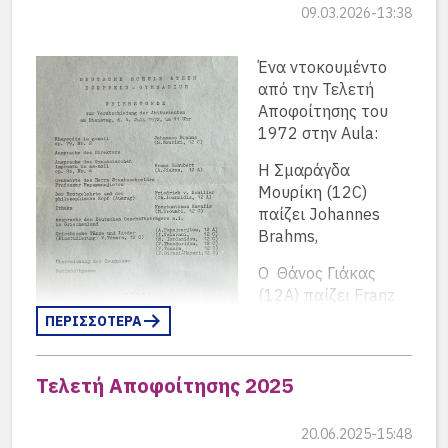
09.03.2026-13:38
Ένα ντοκουμέντο
από την Τελετή
Αποφοίτησης του
1972 στην Aula:
Η Σμαράγδα
Μουρίκη (12C)
παίζει Johannes
Brahms,
Ο Θάνος Γιάκας
(12A) παίζει Franz
Schubert.
ΠΕΡΙΣΣΟΤΕΡΑ
Ο Χαρίλαος Ιωαννίδης (12A) διαβάζει: “Der
Brotgelehrte und der philosophische Kopf” του
Τελετή Αποφοίτησης 2025
Friedrich v. Schiller
Η Μέλπω Τρούμπη (12C) απαγγέλει την “Ιθάκη”
20.06.2025-15:48