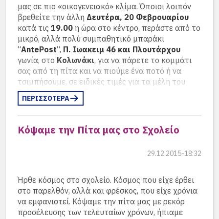
μας σε πιο «οικογενειακό» κλίμα. Όποιοι λοιπόν
βρεθείτε την άλλη
Δευτέρα, 20 Φεβρουαρίου
κατά τις
19.00
η ώρα στο κέντρο, περάστε από το
Θανάσης Βαλτινός
μικρό, αλλά πολύ συμπαθητικό μπαράκι
– Απόστολος
Πέτρος Πετρακόπουλος
“
AntePost
“,
Π. Ιωακειμ 46 και Πλουτάρχου
Τσαούσης
– Κατερίνα Μητραλέξη –
γωνία, στο
Κολωνάκι
, για να πάρετε το κομμάτι
Όλγα Λασκαρίδου
σας από τη πίτα και να πιούμε ένα ποτό ή να
τσιμπήσουμε, σε ειδικές τιμές για τα μέλη του
Συλλόγου. Φυσικά θα έχουμε, όπως πάντα, και
ΠΕΡΙΣΣΟΤΕΡΑ
ωραία δώρα για την λοτταρία μας.
Κόψαμε την Πίτα μας στο Σχολείο
Μπέζης –
Δρ. Κωνσταντίνα Ρηγοπούλου – Παπαδοπούλου,
Μιχαλόπουλος –
Στέφανος Μίτμαν, Άγγελος Κωβαίος, Dr. Henning
Φαίδρα Γρηγοριάδου –
29.12.2015-18:32
Haring
Voelkel, Άρης Λιακόπουλος και Λίζα Γεωμπρέ σε
Ζωή Βασιλείου –
πρώτο πλάνο
Ήρθε κόσμος στο σχολείο. Κόσμος που είχε έρθει
στο παρελθόν, αλλά και φρέσκος, που είχε χρόνια
να εμφανιστεί. Κόψαμε την πίτα μας με ρεκόρ
προσέλευσης των τελευταίων χρόνων, ήπιαμε