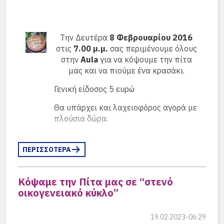
Την Δευτέρα
8 Φεβρουαρίου 2016
στις
7.00 μ.μ.
σας περιμένουμε όλους
στην
Aula
για να κόψουμε την πίτα
μας και να πιούμε ένα κρασάκι.
Γενική είδοσος 5 ευρώ
Θα υπάρχει και λαχειοφόρος αγορά με
πλούσια δώρα.
Τηρώντας μία παράδοση ετών ο
ΠΕΡΙΣΣΟΤΕΡΑ
Κωνσταντίνος Μαραμένος, απόφοιτος
του 2001, προσφέρει 3 γούρια και ένα
κόσμημα από το κοσμηματοπωλείο
Κόψαμε την Πίτα μας σε “στενό
οικογενειακό κύκλο”
“
Μαραμένος – Πατέρας
“
.
19.02.2023-06:29
Το ξενοδοχείο