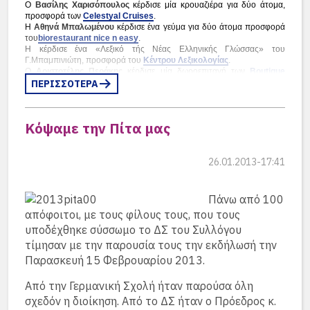
Ο
Βασίλης Χαρισόπουλος
κέρδισε μία κρουαζιέρα για δύο άτομα,
προσφορά των
Celestyal Cruises
.
Το ξενοδοχείο
Poseidonion Grand
Η
Αθηνά Μπαλωμένου
κέρδισε ένα γεύμα για δύο άτομα προσφορά
του
biorestaurant nice n easy
.
Hotel Spetses
Η κέρδισε ένα «Λεξικό τής Νέας Ελληνικής Γλώσσας» του
Γ.Μπαμπινιώτη, προσφορά του
Κέντρου Λεξικολογίας
.
προσέφερε
δύο διανυκτερεύσεις
, που
Ο
Αριστοτέλης Περάκης
κέρδισε μία δωροεπιταγή των
Boutique
κέρδισε:
Bavella
ΠΕΡΙΣΣΟΤΕΡΑ
.
Ο Χρήστος Νηρός και το Philadelphia που μας φιλοξένησαν είχαν
ετοιμάσει εξαιρετικά και πολλά φαγητά στον χώρο του Philadelphia
η
Ελίζα Παπαδάκη
, απόφοιτος του
που είναι πάντα ανοικτός και ιδιαίτερα φιλόξενος για τους
1967
Κόψαμε την Πίτα μας
αποφοίτους.
Η εταιρεία
Celestyal Cruises
26.01.2013-17:41
προσέφερε
Πάνω από 100
μία κρουαζιέρα για δύο άτομα
, που
απόφοιτοι, με τους φίλους τους, που τους
κέρδισε
υποδέχθηκε σύσσωμο το ΔΣ του Συλλόγου
η
Μαρία Καραμάνου
, απόφοιτος του
τίμησαν με την παρουσία τους την εκδήλωσή την
1969
Παρασκευή 15 Φεβρουαρίου 2013.
Από την Γερμανική Σχολή ήταν παρούσα όλη
Το
εστιατόριο it
, Σκουφά 29, Κολωνάκι
Να θυμηθούμε και την πρόσκλησή μας:
σχεδόν η διοίκηση. Από το ΔΣ ήταν ο Πρόεδρος κ.