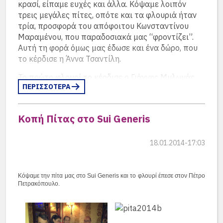
κρασί, είπαμε ευχές και άλλα. Κόψαμε λοιπόν
τρεις μεγάλες πίτες, οπότε και τα φλουριά ήταν
Θανάσης Απέργης
τρία, προσφορά του απόφοιτου Κωνσταντίνου
– Απόστολος
Κώστας
Μαραμένου, που παραδοσιακά μας “φροντίζει”.
Τσαούσης
Πολυζωγόπουλος –
Αυτή τη φορά όμως μας έδωσε και ένα δώρο, που
Γιάννης-Ρόη Ψυχοπαίδη
το κέρδισε η Άννα Τσαντίλη.
Το πρώτο φλουρί το κέρδισε ο Γιάννης Μυλωνάς,
ΠΕΡΙΣΣΟΤΕΡΑ
το δεύτερο ο γιος της Άννας Δημητράκου, το τρίτο
ο Δημήτρης Μιχαλακόπουλος, δηλαδή τα φλουριά
πήγαν σε έναν καθηγητή, σε ένα μελλοντικό
Κοπή Πίτας στο Sui Generis
απόφοιτο και σε έναν απόφοιτο.
Αριστερά ο Άρης Λιακόπουλος με τον Dr. Marcus
Δημήτρης Δημάκος
Bremer και δεξιά ο Νίκος Κωστόπουλος με τον
– Δημήτρης
Τα δώρα ήταν πολλά και οφείλουμε πολλές
Θανάσης Απέργης – Άννα
18.01.2014-17:03
Konstantin Zois
Ηλιόπουλος
ευχαριστίες και στις εταιρείες που μας τα
Δημητράκου
προσέφεραν, σε αυτούς που τα ζήτησαν και μας
τα έφεραν, αλλά και σε όλους που αγόρασαν τους
Κόψαμε την πίτα μας στο Sui Generis και το φλουρί έπεσε στον Πέτρο
λαχνούς ενισχύοντας έτσι το έργο του συλλόγου.
Πετρακόπουλο.
Μοιράσαμε συνολικά 35 δώρα.
Τηρώντας μία παράδοση ετών ο