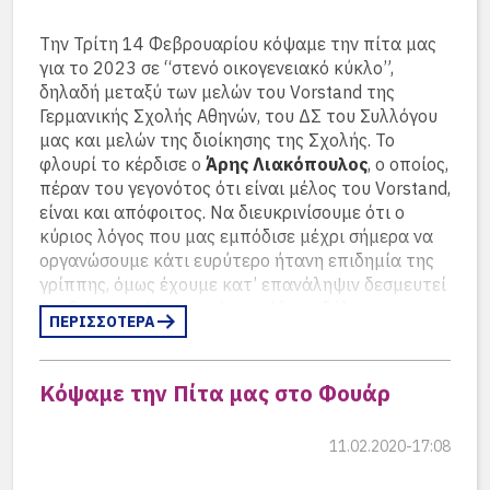
Poseidonion
Την Τρίτη 14 Φεβρουαρίου κόψαμε την πίτα μας
για το 2023 σε “στενό οικογενειακό κύκλο”,
Grand Hotel Spetses
προσφέρει
δηλαδή μεταξύ των μελών του Vorstand της
όπως και πέρυσι δύο διανυκτερεύσεις
Γερμανικής Σχολής Αθηνών, του ΔΣ του Συλλόγου
μας και μελών της διοίκησης της Σχολής. Το
Η εταιρεία
φλουρί το κέρδισε ο
Άρης Λιακόπουλος
, ο οποίος,
πέραν του γεγονότος ότι είναι μέλος του Vorstand,
Celestyal Cruises
είναι και απόφοιτος. Να διευκρινίσουμε ότι ο
κύριος λόγος που μας εμπόδισε μέχρι σήμερα να
προσφέρει
οργανώσουμε κάτι ευρύτερο ήτανη επιδημία της
μία κρουαζιέρα για δύο άτομα
γρίππης, όμως έχουμε κατ’ επανάληψιν δεσμευτεί
ότι θα οργανώσουμε μία μεγάλη εκδήλωση σε
ΠΕΡΙΣΣΟΤΕΡΑ
ανοικτό χώρο την άνοιξη ή το καλοκαίρι.
Το
εστιατόριο it
,
Σκουφά 29, Κολωνάκι
Κόψαμε την Πίτα μας στο Φουάρ
προσφέρει
11.02.2020-17:08
ένα γεύμα για 2 άτομα