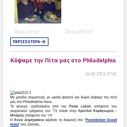
Τάνια Δασκαρόλη
Κωνσταντίνος Μαραμένος, απόφοιτος
– Τένια Παπαδάκη
Τένια Παπαδάκη –
του 2001, προσέφερε
τρία γούρια
και
– Απ. Τσαούσης
Θανάσης Απέργης
ένα κόσμημα
από το
κοσμηματοπωλείο
“
Μαραμένος –
Πατέρας
“
τα
3 γούρια
, που ήταν τοποθετημένα
ΠΕΡΙΣΣΟΤΕΡΑ
ένα σε κάθε πίτα κέρδισαν:
ο
Γιάννης Μυλωνάς
, φιλόλογος στη
Κόψαμε την Πίτα μας στο Philadelphia
Σχολή από το 1971 εως το 2006
ο
Δημήτρης Μιχαλακόπουλος
,
26.01.2013-17:41
απόφοιτος του 1963
ο
Αντνάν Μπεντάουι
, μαθητής του
Νηπιαγωγείου και γιός της
Άννας
Με μεγάλη συμμετοχή, με ωραίο φαγητό και δώρα κόψαμε την πίτα
μας στο Philadelphia Haus.
Δημητράκου
, αποφοίτου του 1980
Το φλουρί, σχεδιασμένο από την
Paula Lakah
, απόφοιτο του
γερμανικού τμήματος του ’73, έπεσε στην
Χριστίνα Καράγιωργα –
και το
κόσμημα
κέρδισε:
Μπάρλα
, απόφοιτο του ’74.
Η
Άννα Δημητράκου
κέρδισε τη διαμονή στο “
Poseidonion Grand
η
Άννα Τσαντίλη
, απόφοιτος του 1965
Hotel
” στις Σπέτσες.