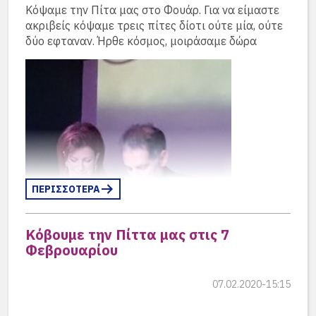
Κόψαμε την Πίτα μας στο Φουάρ. Για να είμαστε
Το εστιατόριο
ακριβείς κόψαμε τρεις πίτες δίοτι ούτε μία, ούτε
δύο εφταναν. Ήρθε κόσμος, μοιράσαμε δώρα
Palmier bistro
ΕΜΠΟΡΙΚΟ ΚΕΝΤΡΟ AVENUE
προσφέρει 3 γεύματα
για δύο άτομα
Το κοσμηματοπωλείο
“
Pave Jewels
”
ΠΕΡΙΣΣΟΤΕΡΑ
Ανδρέα Παπανδρέου 14,
Η Αγγελική Κανελλακοπούλου κόβει, η Χαρούλα
Κόβουμε την Πίττα μας στις 7
Γλυφάδα, προσφέρει
Αντωνοπούλου μοιράζει.
Φεβρουαρίου
ένα τσαντάκι, ένα κολιέ και ένα
Από τον σύλλογοπαρευρέθηκανο Πρόεδρος
μαντήλι
Κώστας Γαλάνης, ο Γενικός Γραμματέας Άγγελος
07.02.2020-15:15
Κωβαίος, ηΛίζα Γεωμπρέ, ο Νίκος Κωστόπουλος και
η Τένια Παπαδάκη.
Το κοσμηματοπωλείο