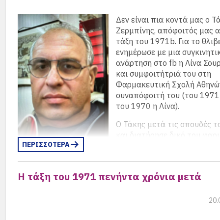
Δεν είναι πια κοντά μας ο Τ
Ζερμπίνης, απόφοιτός μας 
τάξη του 1971b. Για το θλιβ
ενημέρωσε με μια συγκινητι
ανάρτηση στο fb η Λίνα Σου
και συμφοιτήτριά του στη
Φαρμακευτική Σχολή Αθηνώ
συναπόφοιτή του (του 1971 
του 1970 η Λίνα).
Ο Τάκης μετά τις σπουδές τ
και διατήρησε δικό του φαρ
ΠΕΡΙΣΣΟΤΕΡΑ
Καλλιθέα.
Ο Σύλλογος Αποφοίτων εκφράζει τα θερμά του συλλυπ
Η τάξη του 1971 πενήντα χρόνια μετά
σύζυγό του, τον γιο του και την κόρη του, καθώς και τη
οποία τον θυμάται με μεγάλη αγάπη.
20.