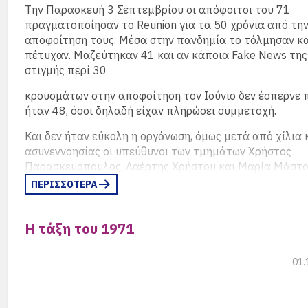
Την Παρασκευή 3 Σεπτεμβρίου οι απόφοιτοι του 71
πραγματοποίησαν το Reunion για τα 50 χρόνια από τη
αποφοίτηση τους. Μέσα στην πανδημία το τόλμησαν κα
πέτυχαν. Μαζεύτηκαν 41 και αν κάποια Fake News της
στιγμής περί 30
κρουσμάτων στην αποφοίτηση τον Ιούνιο δεν έσπερνε 
ήταν 48, όσοι δηλαδή είχαν πληρώσει συμμετοχή.
Και δεν ήταν εύκολη η οργάνωση, όμως μετά από χίλια
ασυνεννοησίας οι υπεύθυνοι των τμημάτων Χρήστος
Παρασκευόπουλος, Λαέρτης Χρήστου και Μαρία Μάστ
κατάφεραν να οργανώσουν την συγκέντρωση η οποία έγ
ΠΕΡΙΣΣΟΤΕΡΑ
προαύλιο της Σχολής.
Η τάξη του 1971
Ώρα προσέλευσης ήταν 20:00, αλλά ήδη μισή ώρα νωρί
αρχίσαν να εμφανίζονται οι πρώτοι «μαθητές και μαθή
και στις 8 θα χτύπαγε το κουδούνι και θα έμεναν έξω α
01.
τάξη!
Τα σε στυλ δεξίωσης στρωμένα τραπέζια από την πολύ