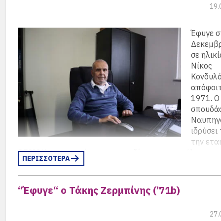
19.
Έφυγε σ
Δεκεμβ
σε ηλικ
Νίκος
Κονδυλό
απόφοιτ
1971. Ο
σπουδά
Ναυπηγό
ιδρύσει
την ετα
DESIGN με αντικείμενο την σχεδίαση, και τον έλεγχο
ΠΕΡΙΣΣΟΤΕΡΑ
μηχανοκίνητων και ιστιοφόρων σκαφών.
“Έφυγε“ ο Τάκης Ζερμπίνης (’71b)
27.