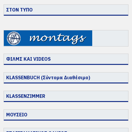
Γεώργιος Σπορίδης (2011)
ΣΤΟΝ ΤΥΠΟ
Γιάννης Βαρδάκης (1991)
1988 – Γιάννης
ΦΙΛΜΣ ΚΑΙ VIDEOS
Μυλωνάς – Κύπρος
1988 – Peter Scholz –
(12c)
5ήμερη – Κως
KLASSENBUCH (Σύντομα Διαθέσιμο)
KLASSENZIMMER
ΜΟΥΣΕΙΟ
1984 – Ρέα Μυλωνά