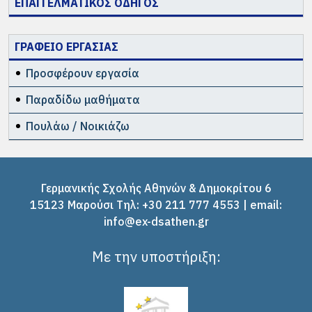
ΕΠΑΓΓΕΛΜΑΤΙΚΟΣ ΟΔΗΓΟΣ
1984 – Ρέα Μυλωνά –
(9b)
Στενή Ευβοίας (9b)
ΓΡΑΦΕΙΟ ΕΡΓΑΣΙΑΣ
Προσφέρουν εργασία
Παραδίδω μαθήματα
Πουλάω / Νοικιάζω
1984 – Στέλιος
1988 – Peter Scholz –
Παπαπέτρου (9b)
5ήμερη – Κως
Γερμανικής Σχολής Αθηνών & Δημοκρίτου 6
15123 Μαρούσι Tηλ: +30 211 777 4553 | email:
info@ex-dsathen.gr
Με την υποστήριξη: