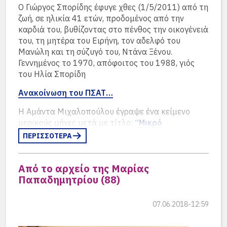
Ο Γιώργος Σπορίδης έφυγε χθες (1/5/2011) από τη
ΠολυμέρηςΖαχαριάδης –Ναυτιλιακές
1986:
ζωή, σε ηλικία 41 ετών, προδομένος από την
Επιχειρήσεις, E.Karagiannidis & Sons GmbH, Βρέμη
Παναγιώτης
καρδιά του, βυθίζοντας στο πένθος την οικογένειά
1986: Wolfgang Hotzel
Στάμος –
του, τη μητέρα του Ειρήνη, τον αδελφό του
Ιωάννης Ζωνίτσας –Dipl.-Ing. der Fachrichtung
(D/Rel/Sp) – Σχοινιάς –
W.Hotzel –
Μανώλη και τη σύζυγό του, Ντάνα Ξένου.
Architektur, Βερολίνο
10a
Σχοινιάς – 10a
Γεννημένος το 1970, απόφοιτος του 1988, γιός
ΕλένηΘεοδωρίδη –Οικονομολόγος (Lic.oec. HSG),
του Ηλία Σπορίδη
KfW Bankengruppe, Φρανκφούρτη
Ανακοίνωση του ΠΣΑΤ…
ΒασίλειοςΚαζάκος –Μηχανικός, Καρλσρούη
Η Αμάντα Μιχαλοπούλου έγραψε ένα κείμενο
Ήρα Καλιαμπέτσου – Δικηγόρος (site)
μερικούς μήνες μετά με τίτλο:
“Μικρό
αναγνωστικό πένθους”, στη μνήμη του Γιώργου
ΠΕΡΙΣΣΟΤΕΡΑ
Δημήτριος Καραδήμας – Strategic Marketing
Σπορίδη…
Director, SingularLogic Group
Στο τεύχος 21 της έκδοσης του ΣΑΓΣΑ “Γράμμα
Από το αρχείο της Μαρίας
1988: Ernest Kowarschik
Μαρία Κεσίσογλου – Μουσικός
στο Μαρούσι” έγραψε ο Άγγελος Κωβαίος ένα
Παπαδημητρίου (88)
(Ma/Ph) – Παναγιώτης
1986:Παναγιώτης
κείμενο για τον συμμαθητή του, τον φίλο του, για
ΔιονύσιοςΚαστόρας –e-learning & Web
Στάμος (φιλόλογος) – Κως
Στάμος
την απώλεια.
Applications Specialist, Αθήνα
– 5ήμερη
(φιλόλογος)
07.06.2018-12:59
ΕλένηΚλεομβρότου –Desktop & Internet Designer,