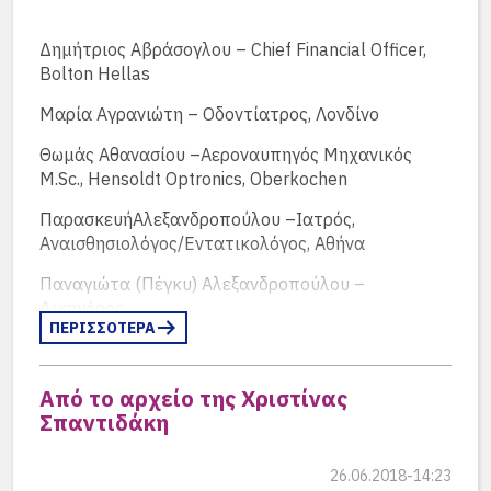
Δημήτριος Αβράσογλου – Chief Financial Officer,
Bolton Hellas
Μαρία Αγρανιώτη – Οδοντίατρος, Λονδίνο
Θωμάς Αθανασίου –Αεροναυπηγός Μηχανικός
M.Sc., Hensoldt Optronics, Oberkochen
ΠαρασκευήΑλεξανδροπούλου –Ιατρός,
Αναισθησιολόγος/Εντατικολόγος, Αθήνα
Παναγιώτα (Πέγκυ) Αλεξανδροπούλου –
Δικηγόρος
ΠΕΡΙΣΣΟΤΕΡΑ
ΣταματίαΒαλτά –Integrative nutrition health
coach “Unfold”, Kortenhoef, Ολλανδία
Από το αρχείο της Χριστίνας
Σωκράτης Βαμβάκος – Principal Design Engineerat
Σπαντιδάκη
Rambus, Inc. (USA)
26.06.2018-14:23
Αλεξάνδρα Βελέντζα – Δικηγόρος /Αστικό &