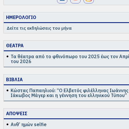
Τον Νοέμβριο 2014 έγινε μία μικρή “παρέμβαση” στο
ΗΜΕΡΟΛΟΓΙΟ
λογότυπο του συλλόγου αντιγράφοντας το πρωτότυπο
σήμα της Γερμανικής Σχολής της μεταπολεμικής περιό
Δείτε τις εκδηλώσεις του μήνα
εισάγοντας και τα γερμανικά στην περίμετρο, αποδίδο
τον όρο “Απόφοιτοι” με τον δόκιμο πλέον όρο “Alumni”
ΘΕΑΤΡΑ
“Ehemalige”. Έτσι, χωρίς να υπάρχει ουσιαστική
διαφοροποίηση από την αρχική ιδέα, το νέο σήμα είναι:
Τα θέατρα από το φθινόπωρο του 2025 έως τον Απρ
του 2026
ΒΙΒΛΙΑ
Κώστας Παπαηλιού: “Ο Ελβετός φιλέλληνας Ιωάννης
Ιάκωβος Μάγερ και η γέννηση του ελληνικού Τύπου”
Πηγή : Έλενα Χατζηιώαννου
ΑΠΟΨΕΙΣ
Ανθ’ ημών selfie