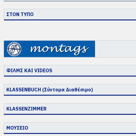
ΣΤΟΝ ΤΥΠΟ
dsa_logo_new
ΦΙΛΜΣ ΚΑΙ VIDEOS
KLASSENBUCH (Σύντομα Διαθέσιμο)
KLASSENZIMMER
ΜΟΥΣΕΙΟ
Πηγή: Σύλλογος Αποφοίτων