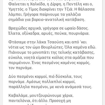
Φαίνεται η Χαλκίδα, η Δίρφη, η Πεντέλη και ο,
Υμηττός. ο Τίμος διακρίνει την Τζιά. Η θάλασσα
λάμπει. Γρήγορα παίρνουμε τα γαλάζια
σημάδια για βορειο-ανατολική κατάβαση.
Βραχώδες αρχικά, γρήγορα σε ωραίο δάσος.
Έλατα, οξύκεδρα, αρυές, πεύκα, πουρνάρια.
Φτάσαμε στην λάκα Τσαούση και από ‘κει
νότια ως τον ώμο Βουρλιώτες. Όλα καμένα εδώ.
Πιάνουμε το μονοπάτι της τελικής κατάβασης,
εύκολα, νοητά είμαστε κιόλας στα αμάξια που
περιμένουν. Ένας πεσμένος καμένος κορμός,
τον περνάμε.
Δύο πεσμένοι κορμοί, πιό δύσκολα, τους
περνάμε. Αμέσως πολλαπλοί κορμοί,
παράλληλα πεσμένοι, με κενά ανάμεσά τους.
Καβαλάμε, μουτζουρώνουμε χέρια,
παντελόνια, ότι άλλο. Προσοχή μη