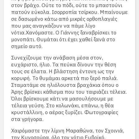
στον βράχο. Ούτε το πόδι, ούτε το μπαστούνι
πατούν εύκολα. Ισορροπία τσίρκου. Μπαίνουμε
σε δασωμένο κάτω από μικρές ορθοπλαγιές
που μας αναγκάζουν να πάμε λίγο
νότια.Χανόμαστε. Ο Γιάννης ξαναβρίσκει το
μονοπάτι. Θυμάται ότι έχει χαθεί ξανά στο
σημείο αυτό.
Συνεχίζουμε την ανάβαση μέσα στον,
ευχάριστο, ήλιο. Τα πεύκα δίνουν την θέση
τους σε έλατα. Η βλάστηση έντονη ως την
κορυφή. Το θυμάμαι αρκετά πιο ξερό παλιά.
Σταματάμε σε ηλιόλουστα βραχάκια όπου ο
Άρης βρίσκει κάθισμα που του ταιριάζει τέλεια.
Όλοι βρίσκουμε κάτι να μασουλήσουμε με
τέλεια γεύση. Στο κολωνάκι, επάνω, η θέα
κρυστάλλινη, ο αέρας ξυρίζει. Φωτογραφίες
στα γρήγορα.
Χαιρόμαστε την λίμνη Μαραθώνα, τον Σχοινιά,
την Κυνοσούρα, όλο τον νότιο Ευβοϊκό.