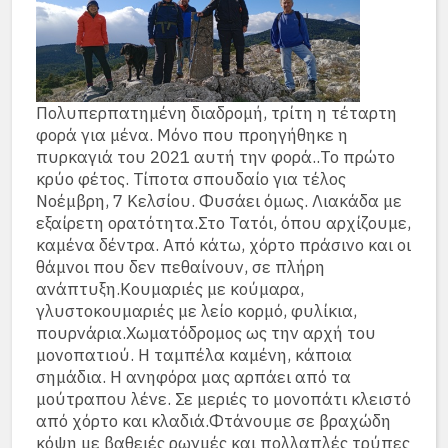
Πολυπερπατημένη διαδρομή, τρίτη η τέταρτη
φορά για μένα. Μόνο που προηγήθηκε η
πυρκαγιά του 2021 αυτή την φορά..Το πρώτο
κρύο φέτος. Τίποτα σπουδαίο για τέλος
Νοέμβρη, 7 Κελσίου. Φυσάει όμως. Λιακάδα με
εξαίρετη ορατότητα.Στο Τατόι, όπου αρχίζουμε,
καμένα δέντρα. Από κάτω, χόρτο πράσινο και οι
θάμνοι που δεν πεθαίνουν, σε πλήρη
ανάπτυξη.Κουμαριές με κούμαρα,
γλυστοκουμαριές με λείο κορμό, φυλίκια,
πουρνάρια.Χωματόδρομος ως την αρχή του
μονοπατιού. Η ταμπέλα καμένη, κάποια
σημάδια. Η ανηφόρα μας αρπάει από τα
μούτραπου λένε. Σε μεριές το μονοπάτι κλειστό
από χόρτο και κλαδιά.Φτάνουμε σε βραχώδη
κόψη με βαθειές ρωγμές και πολλαπλές τρύπες