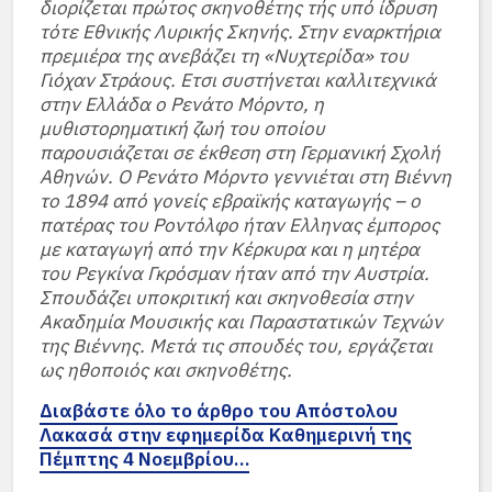
διορίζεται πρώτος σκηνοθέτης τής υπό ίδρυση
τότε Εθνικής Λυρικής Σκηνής. Στην εναρκτήρια
πρεμιέρα της ανεβάζει τη «Νυχτερίδα» του
Γιόχαν Στράους. Eτσι συστήνεται καλλιτεχνικά
στην Ελλάδα ο Ρενάτο Μόρντο, η
μυθιστορηματική ζωή του οποίου
παρουσιάζεται σε έκθεση στη Γερμανική Σχολή
Αθηνών. Ο Ρενάτο Μόρντο γεννιέται στη Βιέννη
το 1894 από γονείς εβραϊκής καταγωγής – ο
πατέρας του Ροντόλφο ήταν Eλληνας έμπορος
με καταγωγή από την Κέρκυρα και η μητέρα
του Ρεγκίνα Γκρόσμαν ήταν από την Αυστρία.
Σπουδάζει υποκριτική και σκηνοθεσία στην
Ακαδημία Μουσικής και Παραστατικών Τεχνών
της Βιέννης. Μετά τις σπουδές του, εργάζεται
ως ηθοποιός και σκηνοθέτης.
Διαβάστε όλο το άρθρο του Απόστολου
Λακασά στην εφημερίδα Καθημερινή της
Πέμπτης 4 Νοεμβρίου…