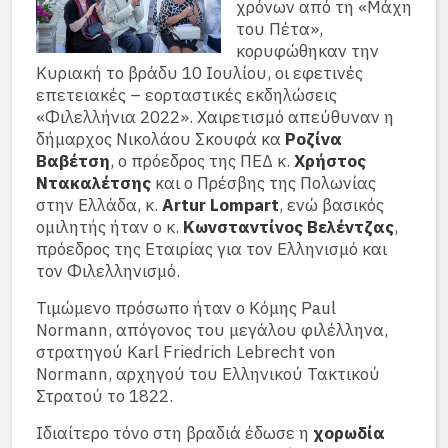
χρόνων από τη «Μάχη
του Πέτα»,
κορυφώθηκαν την
Κυριακή το βράδυ 10 Ιουλίου, οι εφετινές
επετειακές – εορταστικές εκδηλώσεις
«Φιλελλήνια 2022». Χαιρετισμό απεύθυναν η
δήμαρχος Νικολάου Σκουφά κα
Ροζίνα
Βαβέτση
, ο πρόεδρος της ΠΕΔ κ.
Χρήστος
Ντακαλέτσης
και ο Πρέσβης της Πολωνίας
στην Ελλάδα, κ.
Artur Lompart
, ενώ βασικός
ομιλητής ήταν ο κ.
Κωνσταντίνος Βελέντζας
,
πρόεδρος της Εταιρίας για τον Ελληνισμό και
τον Φιλελληνισμό.
Τιμώμενο πρόσωπο ήταν ο Κόμης Paul
Normann, απόγονος του μεγάλου φιλέλληνα,
στρατηγού Karl Friedrich Lebrecht von
Normann, αρχηγού του Ελληνικού Τακτικού
Στρατού το 1822.
Ιδιαίτερο τόνο στη βραδιά έδωσε η
χορωδία