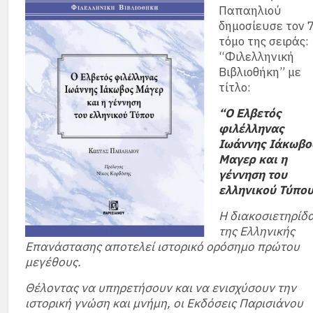
Παπαηλιού
δημοσίευσε τον 
τόμο της σειράς:
“Φιλελληνική
Βιβλιοθήκη” με
τίτλο:
“Ο Ελβετός
φιλέλληνας
Ιωάννης Ιάκωβο
Μαγερ και η
γέννηση του
ελληνικού Τύπο
Η διακοσιετηρίδ
της Ελληνικής
Επανάστασης αποτελεί ιστορικό ορόσημο πρώτου
μεγέθους.
Θέλοντας να υπηρετήσουν και να ενισχύσουν την
ιστορική γνώση και μνήμη, οι Εκδόσεις Παρισιάνου