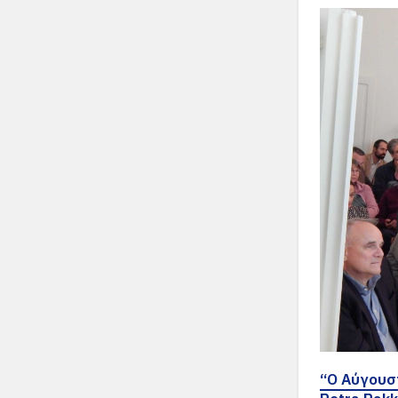
“O Αύγουσ