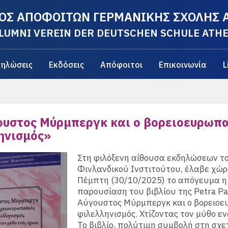
ΟΣ ΑΠΟΦΟΙΤΩΝ ΓΕΡΜΑΝΙΚΗΣ ΣΧΟΛΗΣ
LUMNI VEREIN DER DEUTSCHEN SCHULE ATH
ηλώσεις
Εκδόσεις
Απόφοιτοι
Επικοινωνία
L
ουστος Μύρμπεργκ και ο βορειοευρωπα
ηνισμός»
Στη φιλόξενη αίθουσα εκδηλώσεων τ
Φινλανδικού Ινστιτούτου, έλαβε χώρ
Πέμπτη (30/10/2025) το απόγευμα η
παρουσίαση του βιβλίου της Petra P
Αύγουστος Μύρμπεργκ και ο βορειοε
φιλελληνισμός. Χτίζοντας τον μύθο ε
Το βιβλίο, πολύτιμη συμβολή στη σχε