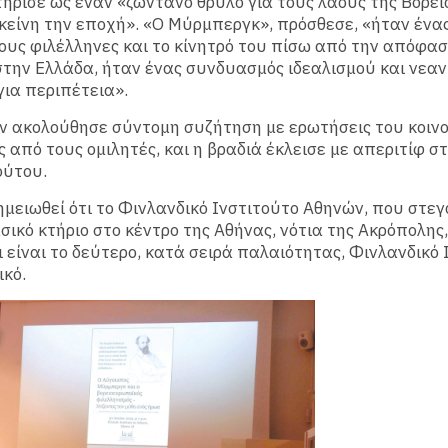
ήρισε ως έναν «ζωντανό θρύλο για τους λαούς της Βόρει
είνη την εποχή». «Ο Μύρμπεργκ», πρόσθεσε, «ήταν ένα
υς φιλέλληνες και το κίνητρό του πίσω από την απόφασ
στην Ελλάδα, ήταν ένας συνδυασμός ιδεαλισμού και νεαν
για περιπέτεια».
ν ακολούθησε σύντομη συζήτηση με ερωτήσεις του κοινο
 από τους ομιλητές, και η βραδιά έκλεισε με απεριτίφ σ
ούτου.
σημειωθεί ότι το Φινλανδικό Iνστιτούτο Aθηνών, που στεγ
σικό κτήριο στο κέντρο της Αθήνας, νότια της Ακρόπολης
ι είναι το δεύτερο, κατά σειρά παλαιότητας, Φινλανδικό 
ικό.