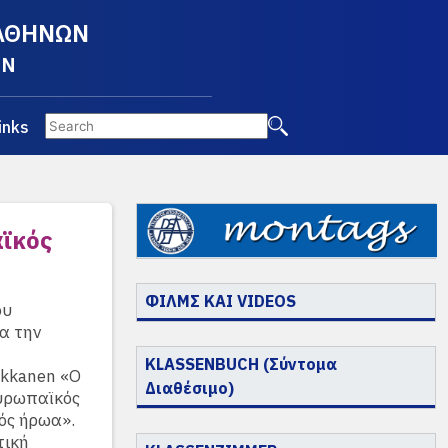
 ΑΘΗΝΩΝ
EN
inks
ϊκός
ΦΙΛΜΣ ΚΑΙ VIDEOS
ου
α την
KLASSENBUCH (Σύντομα
akkanen «Ο
Διαθέσιμο)
υρωπαϊκός
νός ήρωα».
τική