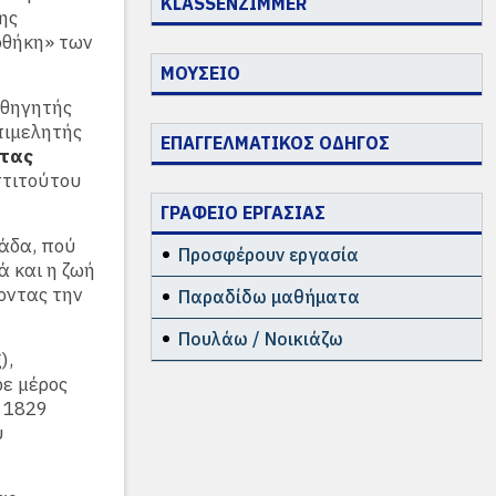
KLASSENZIMMER
ης
οθήκη» των
ΜΟΥΣΕΙΟ
αθηγητής
πιμελητής
ΕΠΑΓΓΕΛΜΑΤΙΚΟΣ ΟΔΗΓΟΣ
τας
στιτούτου
ΓΡΑΦΕΙΟ ΕΡΓΑΣΙΑΣ
λάδα, πού
Προσφέρουν εργασία
ά και η ζωή
οντας την
Παραδίδω μαθήματα
Πουλάω / Νοικιάζω
),
ρε μέρος
ο 1829
υ