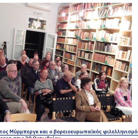
τος Μύρμπεργκ και ο βορειοευρωπαϊκός φιλελληνισμό