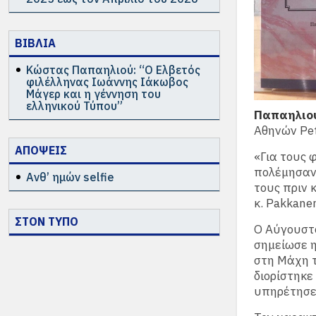
ΒΙΒΛΙΑ
Κώστας Παπαηλιού: “Ο Ελβετός
φιλέλληνας Ιωάννης Ιάκωβος
Μάγερ και η γέννηση του
ελληνικού Τύπου”
Παπαηλιο
Αθηνών Pet
ΑΠΟΨΕΙΣ
«Για τους 
πολέμησαν 
Ανθ’ ημών selfie
τους πριν 
κ. Pakkane
ΣΤΟΝ ΤΥΠΟ
Ο Αύγουστο
σημείωσε η
στη Μάχη τ
διορίστηκε
υπηρέτησε 