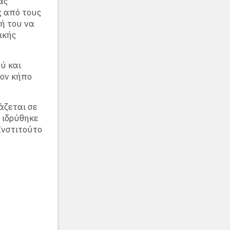
ας
ς από τους
ή του να
ικής
ύ και
τον κήπο
άζεται σε
, ιδρύθηκε
Iνστιτούτο