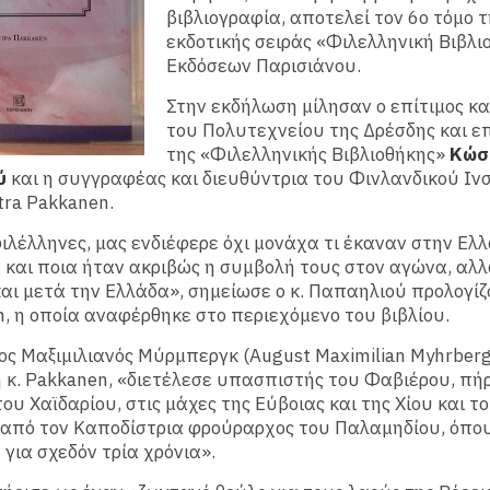
βιβλιογραφία, αποτελεί τον 6ο τόμο τ
εκδοτικής σειράς «Φιλελληνική Βιβλι
Εκδόσεων Παρισιάνου.
Στην εκδήλωση μίλησαν ο επίτιμος κ
του Πολυτεχνείου της Δρέσδης και ε
της «Φιλελληνικής Βιβλιοθήκης»
Κώσ
ύ
και η συγγραφέας και διευθύντρια του Φινλανδικού Ιν
ra Pakkanen.
φιλέλληνες, μας ενδιέφερε όχι μονάχα τι έκαναν στην Ελ
και ποια ήταν ακριβώς η συμβολή τους στον αγώνα, αλλ
και μετά την Ελλάδα», σημείωσε ο κ. Παπαηλιού προλογίζ
n, η οποία αναφέρθηκε στο περιεχόμενο του βιβλίου.
ς Μαξιμιλιανός Μύρμπεργκ (August Maximilian Myhrberg
 κ. Pakkanen, «διετέλεσε υπασπιστής του Φαβιέρου, πή
ου Χαϊδαρίου, στις μάχες της Εύβοιας και της Χίου και τ
 από τον Καποδίστρια φρούραρχος του Παλαμηδίου, όπο
για σχεδόν τρία χρόνια».