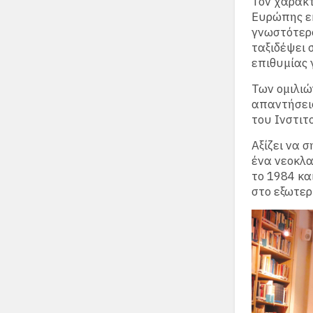
Τον χαρακτ
Ευρώπης εκ
γνωστότερο
ταξιδέψει 
επιθυμίας 
Των ομιλιώ
απαντήσεις
του Ινστιτ
Αξίζει να 
ένα νεοκλα
το 1984 κα
στο εξωτερ