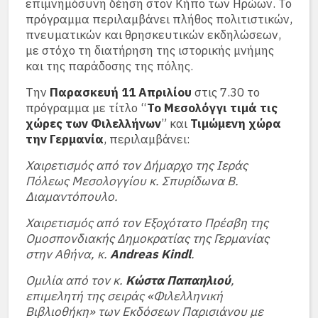
επιμνημόσυνη δέηση στον Κήπο των Ηρώων. Το
πρόγραμμα περιλαμβάνει πλήθος πολιτιστικών,
πνευματικών και θρησκευτικών εκδηλώσεων,
με στόχο τη διατήρηση της ιστορικής μνήμης
και της παράδοσης της πόλης.
Την
Παρασκευή 11 Απριλίου
στις 7.30 το
πρόγραμμα με τίτλο “
Το Μεσολόγγι τιμά τις
χώρες των Φιλελλήνων
” και
Τιμώμενη χώρα
την Γερμανία
, περιλαμβάνει:
Χαιρετισμός από τον Δήμαρχο της Ιεράς
Πόλεως Μεσολογγίου κ. Σπυρίδωνα Β.
Διαμαντόπουλο.
Χαιρετισμός από τον Εξοχότατο Πρέσβη της
Ομοσπονδιακής Δημοκρατίας της Γερμανίας
στην Αθήνα, κ.
Andreas Kindl
.
Ομιλία από τον κ.
Κώστα Παπαηλιού
,
επιμελητή της σειράς «Φιλελληνική
Βιβλιοθήκη» των Εκδόσεων Παρισιάνου με