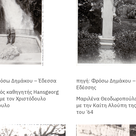
ρόσω Δημάκου – Έδεσσα
πηγή: Φρόσω Δημάκου –
Εδέσσης
ός καθηγητής Hansgeorg
ε τον Χριστόδουλο
Μαριλένα Θεοδωροπούλο
ουλο
με την Καίτη Αλούπη της
του ’64