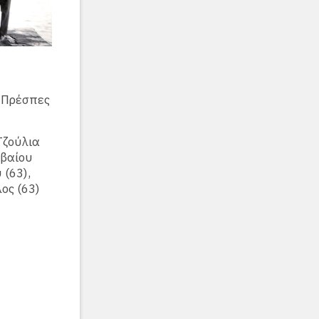
 Πρέσπες
Τζούλια
ωβαίου
 (63),
ος (63)