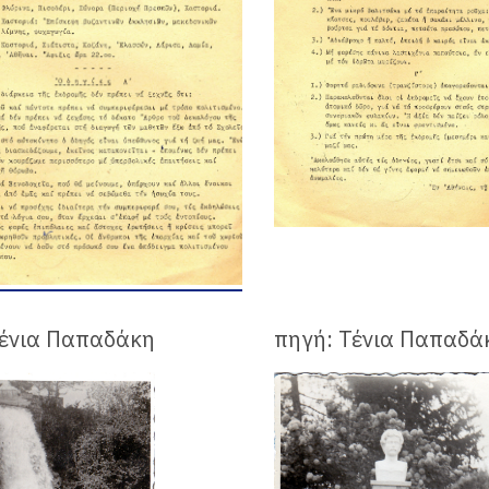
Τένια Παπαδάκη
πηγή: Τένια Παπαδά