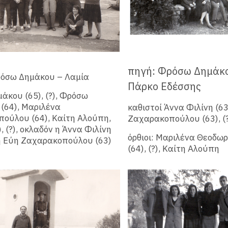
πηγή: Φρόσω Δημάκ
ρόσω Δημάκου – Λαμία
Πάρκο Εδέσσης
άκου (65), (?), Φρόσω
(64), Μαριλένα
καθιστοί Άννα Φιλίνη (63
ούλου (64), Καίτη Αλούπη,
Ζαχαρακοπούλου (63), (?)
(?), (?), οκλαδόν η Άννα Φιλίνη
όρθιοι: Μαριλένα Θεοδω
 η Εύη Ζαχαρακοπούλου (63)
(64), (?), Καίτη Αλούπη