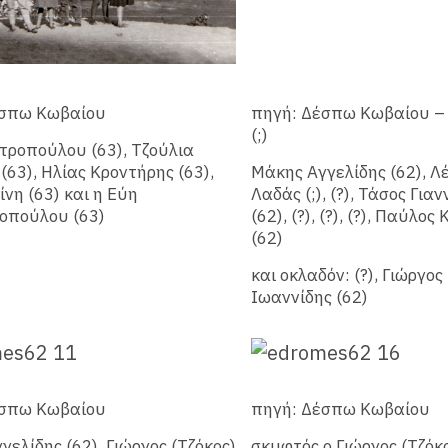
έσπω Κωβαίου
πηγή: Δέσπω Κωβαίου – 
(;)
τροπούλου (63), Τζούλια
(63), Ηλίας Κροντήρης (63),
Μάκης Αγγελίδης (62), Λ
ίνη (63) και η Εύη
Λαδάς (;), (?), Τάσος Για
οπούλου (63)
(62), (?), (?), (?), Παύλος
(62)
και οκλαδόν: (?), Γιώργος
Ιωαννίδης (62)
έσπω Κωβαίου
πηγή: Δέσπω Κωβαίου
γελίδης (62), Γιώργος (Τζόκος)
σκυφτός ο Γιώργος (Τζόκ