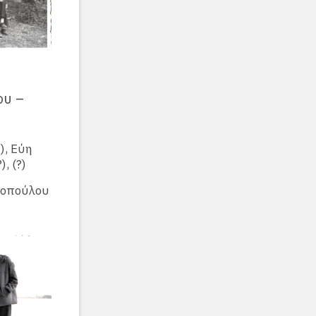
ου –
), Εύη
, (?)
ροπούλου