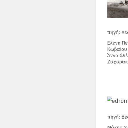
πηγή: Δ
Ελένη Πε
Κωβαίου 
Άννα Φιλ
Ζαχαρακ
πηγή: Δ
Μάκης Αγ