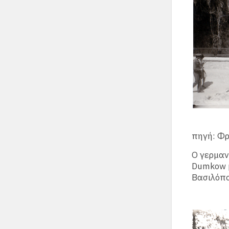
πηγή: Φ
Ο γερμαν
Dumkow μ
Βασιλόπ