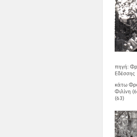
πηγή: Φ
Εδέσσης
κάτω Φρό
Φιλίνη (
(63)