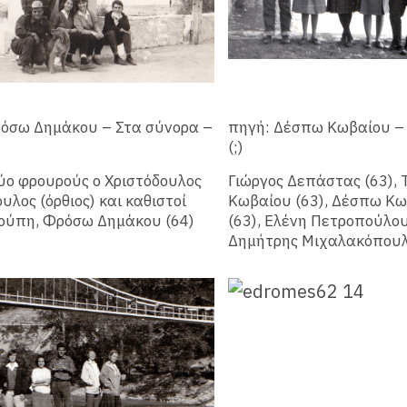
όσω Δημάκου – Στα σύνορα –
πηγή: Δέσπω Κωβαίου –
(;)
ύο φρουρούς ο Χριστόδουλος
Γιώργος Δεπάστας (63), 
υλος (όρθιος) και καθιστοί
Κωβαίου (63), Δέσπω Κ
ούπη, Φρόσω Δημάκου (64)
(63), Ελένη Πετροπούλου
Δημήτρης Μιχαλακόπουλ