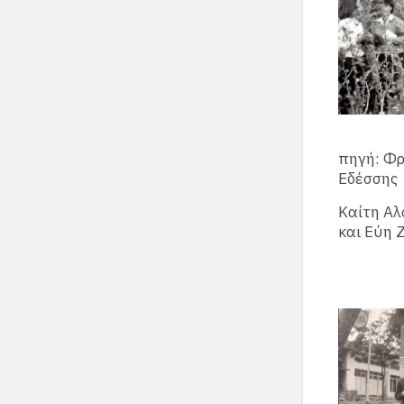
πηγή: Φ
Εδέσσης
Καίτη Αλ
και Εύη 