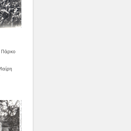
 Πάρκο
 Μαίρη
ω