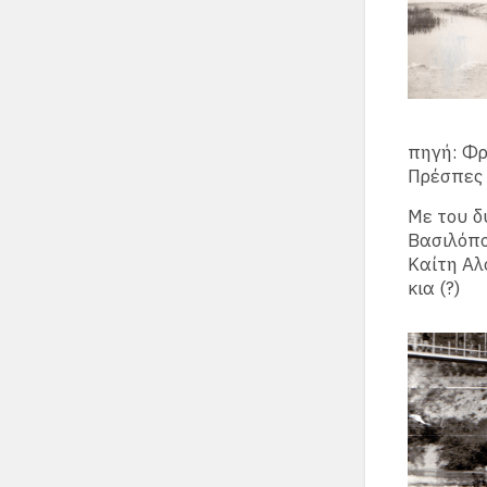
πηγή: Φρ
Πρέσπες
Με του δ
Βασιλόπο
Καίτη Αλ
κια (?)