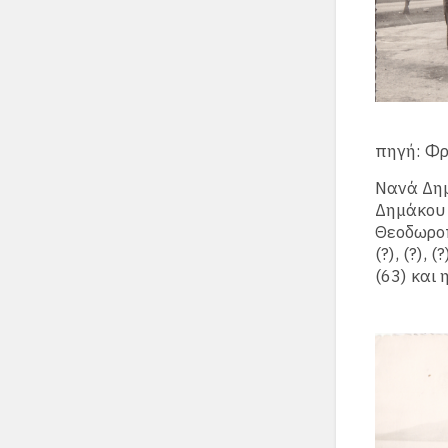
πηγή: Φ
Νανά Δημ
Δημάκου 
Θεοδωροπ
(?), (?), 
(63) και