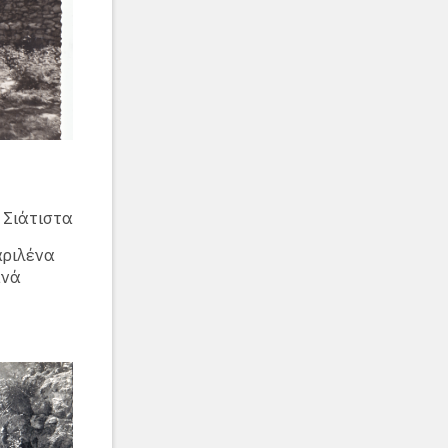
 Σιάτιστα
αριλένα
ανά