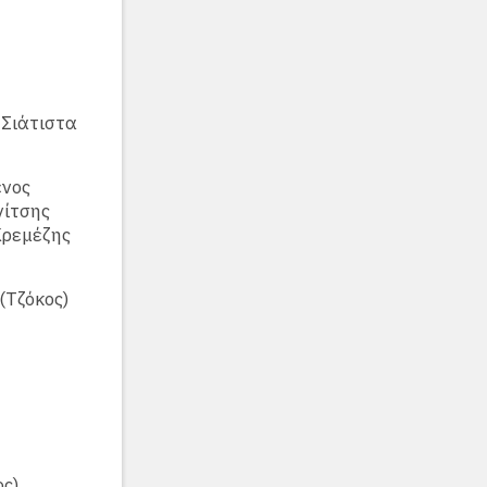
Σιάτιστα
ένος
ννίτσης
 Κρεμέζης
 (Τζόκος)
ος)