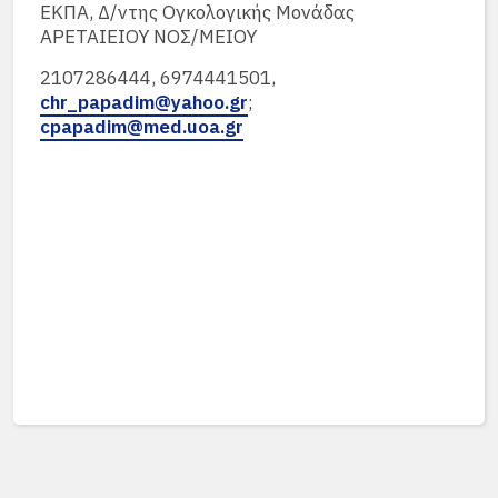
ΕΚΠΑ, Δ/ντης Ογκολογικής Μονάδας
ΑΡΕΤΑΙΕΙΟΥ ΝΟΣ/ΜΕΙΟΥ
2107286444, 6974441501,
chr_papadim@yahoo.gr
;
cpapadim@med.uoa.gr