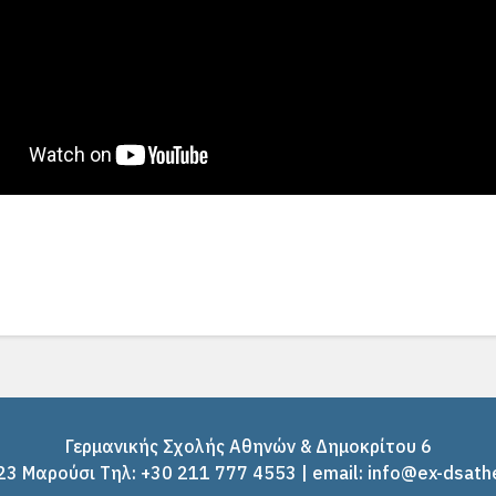
Γερμανικής Σχολής Αθηνών & Δημοκρίτου 6
3 Μαρούσι Tηλ: +30 211 777 4553 | email: info@ex-dsath