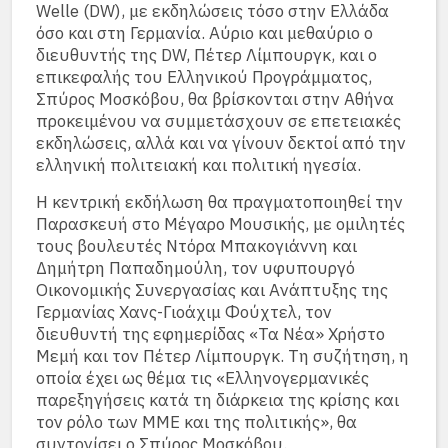
Welle (DW), με εκδηλώσεις τόσο στην Ελλάδα
όσο και στη Γερμανία. Αύριο και μεθαύριο ο
διευθυντής της DW, Πέτερ Λίμπουργκ, και ο
επικεφαλής του Ελληνικού Προγράμματος,
Σπύρος Μοσκόβου, θα βρίσκονται στην Αθήνα
προκειμένου να συμμετάσχουν σε επετειακές
εκδηλώσεις, αλλά και να γίνουν δεκτοί από την
ελληνική πολιτειακή και πολιτική ηγεσία.
Η κεντρική εκδήλωση θα πραγματοποιηθεί την
Παρασκευή στο Μέγαρο Μουσικής, με ομιλητές
τους βουλευτές Ντόρα Μπακογιάννη και
Δημήτρη Παπαδημούλη, τον υφυπουργό
Οικονομικής Συνεργασίας και Ανάπτυξης της
Γερμανίας Χανς-Γιοάχιμ Φούχτελ, τον
διευθυντή της εφημερίδας «Τα Νέα» Χρήστο
Μεμή και τον Πέτερ Λίμπουργκ. Τη συζήτηση, η
οποία έχει ως θέμα τις «Ελληνογερμανικές
παρεξηγήσεις κατά τη διάρκεια της κρίσης και
τον ρόλο των ΜΜΕ και της πολιτικής», θα
συντονίσει ο Σπύρος Μοσκόβου.