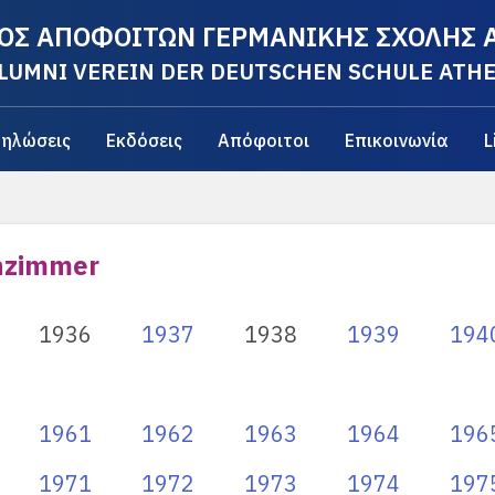
ΟΣ ΑΠΟΦΟΙΤΩΝ ΓΕΡΜΑΝΙΚΗΣ ΣΧΟΛΗΣ
LUMNI VEREIN DER DEUTSCHEN SCHULE ATH
ηλώσεις
Εκδόσεις
Απόφοιτοι
Επικοινωνία
L
nzimmer
1936
1937
1938
1939
194
1961
1962
1963
1964
196
1971
1972
1973
1974
197